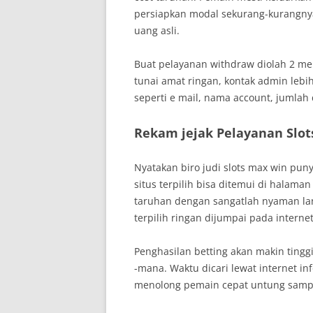
persiapkan modal sekurang-kurangny
uang asli.
Buat pelayanan withdraw diolah 2 men
tunai amat ringan, kontak admin lebih
seperti e mail, nama account, jumlah
Rekam jejak Pelayanan Slot
Nyatakan biro judi slots max win punya
situs terpilih bisa ditemui di halama
taruhan dengan sangatlah nyaman lan
terpilih ringan dijumpai pada intern
Penghasilan betting akan makin tingg
-mana. Waktu dicari lewat internet 
menolong pemain cepat untung sampai