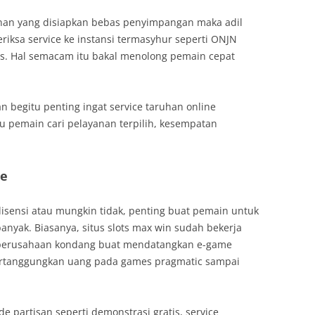
mainan yang disiapkan bebas penyimpangan maka adil
periksa service ke instansi termasyhur seperti ONJN
s. Hal semacam itu bakal menolong pemain cepat
begitu penting ingat service taruhan online
u pemain cari pelayanan terpilih, kesempatan
ce
sensi atau mungkin tidak, penting buat pemain untuk
nyak. Biasanya, situs slots max win sudah bekerja
perusahaan kondang buat mendatangkan e-game
ertanggungkan uang pada games pragmatic sampai
 partisan seperti demonstrasi gratis, service