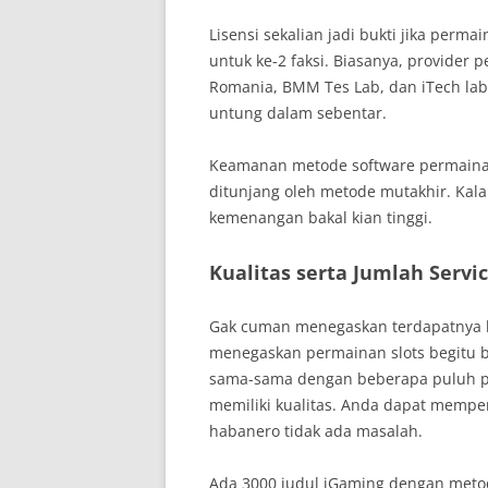
Lisensi sekalian jadi bukti jika per
untuk ke-2 faksi. Biasanya, provider 
Romania, BMM Tes Lab, dan iTech lab
untung dalam sebentar.
Keamanan metode software permainan 
ditunjang oleh metode mutakhir. Kala
kemenangan bakal kian tinggi.
Kualitas serta Jumlah Servi
Gak cuman menegaskan terdapatnya li
menegaskan permainan slots begitu ba
sama-sama dengan beberapa puluh 
memiliki kualitas. Anda dapat memp
habanero tidak ada masalah.
Ada 3000 judul iGaming dengan metode