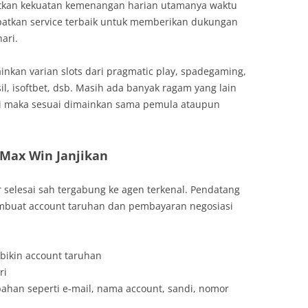
gkatkan kekuatan kemenangan harian utamanya waktu
apatkan service terbaik untuk memberikan dukungan
ari.
kan varian slots dari pragmatic play, spadegaming,
il, isoftbet, dsb. Masih ada banyak ragam yang lain
judi maka sesuai dimainkan sama pemula ataupun
s Max Win Janjikan
selesai sah tergabung ke agen terkenal. Pendatang
embuat account taruhan dan pembayaran negosiasi
bikin account taruhan
ri
han seperti e-mail, nama account, sandi, nomor