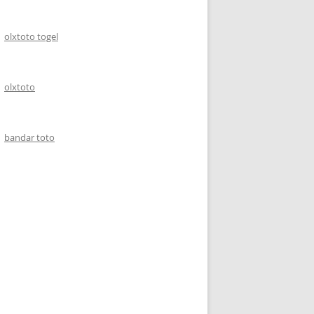
olxtoto togel
olxtoto
bandar toto