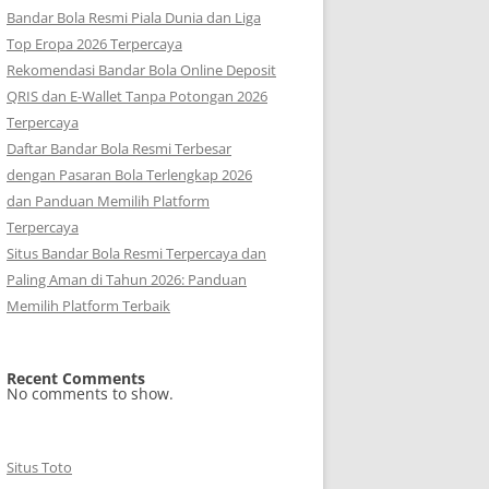
Bandar Bola Resmi Piala Dunia dan Liga
Top Eropa 2026 Terpercaya
Rekomendasi Bandar Bola Online Deposit
QRIS dan E-Wallet Tanpa Potongan 2026
Terpercaya
Daftar Bandar Bola Resmi Terbesar
dengan Pasaran Bola Terlengkap 2026
dan Panduan Memilih Platform
Terpercaya
Situs Bandar Bola Resmi Terpercaya dan
Paling Aman di Tahun 2026: Panduan
Memilih Platform Terbaik
Recent Comments
No comments to show.
Situs Toto