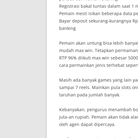
Registrasi bakal tuntas dalam saat 1 
Pemain mesti isikan beberapa data pe
Bayar deposit sekurang-kurangnya Rp
banking
Pemain akan untung bisa lebih banya
mudah max win. Tetapkan permainan 
RTP 96% diikuti max win sebesar 500
cara permainkan jenis terhebat seperti
Masih ada banyak games yang lain yan
sampai 7 reels. Mainkan pula slots o
taruhan pada jumlah banyak.
Kebanyakan, pengurus menambah bon
juta-an rupiah. Pemain akan tidak al
oleh agen dapat dipercaya.