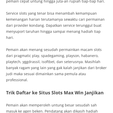
pemain cepat untung hingga juta-an rupiah tiap-tiap hari.
Service slots yang tenar bisa menambah kemampuan
kemenangan harian terutamanya sewaktu cari permainan
dari provider kondang. Dapatkan service terunggul buat
menyuport taruhan hingga sampai menang hadiah tiap
hari.
Pemain akan menang sesudah permainkan macam slots
dari pragmatic play, spadegaming, playson, habanero,
playtech, yggdrassil, isoftbet, dan seterusnya. Masihlah
banyak ragam yang lain yang gak kalah janjikan dari broker
judi maka sesuai dimainkan sama pemula atau
professional.
Trik Daftar ke Situs Slots Max Win Janjikan
Pemain akan memperoleh untung besar sesudah sah
masuk ke agen beken. Pendatang akan dikasih hadiah