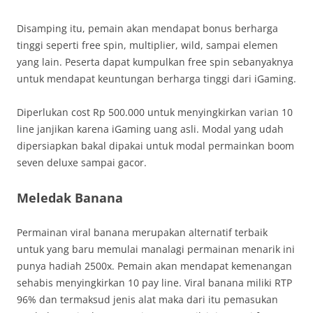
Disamping itu, pemain akan mendapat bonus berharga
tinggi seperti free spin, multiplier, wild, sampai elemen
yang lain. Peserta dapat kumpulkan free spin sebanyaknya
untuk mendapat keuntungan berharga tinggi dari iGaming.
Diperlukan cost Rp 500.000 untuk menyingkirkan varian 10
line janjikan karena iGaming uang asli. Modal yang udah
dipersiapkan bakal dipakai untuk modal permainkan boom
seven deluxe sampai gacor.
Meledak Banana
Permainan viral banana merupakan alternatif terbaik
untuk yang baru memulai manalagi permainan menarik ini
punya hadiah 2500x. Pemain akan mendapat kemenangan
sehabis menyingkirkan 10 pay line. Viral banana miliki RTP
96% dan termaksud jenis alat maka dari itu pemasukan