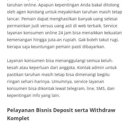
taruhan online. Apapun kepentingan Anda bakal ditolong
oleh agen kondang untuk meyakinkan taruhan masih tetap
lancar. Pemain dapat menghasilkan banyak uang selesai
permainkan judi versus uang asli di web terbaik. Service
layanan konsumen online 24 jam bisa menaikkan kekuatan
kemenangan hingga juta-an rupiah. Gak boleh takut rugi,
berapa saja keuntungan pemain pasti dibayarkan.
Layanan konsumen bisa menanggulangi semua keluh-
kesah atau keperluan dari anggota. Kontak admin untuk
pastikan taruhan masih tetap bisa dimenangi begitu
ringan sehari-harinya. Umumnya, service layanan
konsumen bisa dikontak lewat telegram, line, SMS, dan
kepentingan info yang lain.
Pelayanan Bisnis Deposit serta Withdraw
Komplet