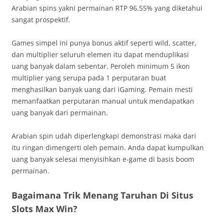
Arabian spins yakni permainan RTP 96.55% yang diketahui
sangat prospektif.
Games simpel ini punya bonus aktif seperti wild, scatter,
dan multiplier seluruh elemen itu dapat menduplikasi
uang banyak dalam sebentar. Peroleh minimum 5 ikon
multiplier yang serupa pada 1 perputaran buat
menghasilkan banyak uang dari iGaming. Pemain mesti
memanfaatkan perputaran manual untuk mendapatkan
uang banyak dari permainan.
Arabian spin udah diperlengkapi demonstrasi maka dari
itu ringan dimengerti oleh pemain. Anda dapat kumpulkan
uang banyak selesai menyisihkan e-game di basis boom
permainan.
Bagaimana Trik Menang Taruhan Di Situs
Slots Max Win?