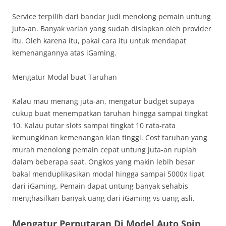
Service terpilih dari bandar judi menolong pemain untung
juta-an. Banyak varian yang sudah disiapkan oleh provider
itu. Oleh karena itu, pakai cara itu untuk mendapat
kemenangannya atas iGaming.
Mengatur Modal buat Taruhan
Kalau mau menang juta-an, mengatur budget supaya
cukup buat menempatkan taruhan hingga sampai tingkat
10. Kalau putar slots sampai tingkat 10 rata-rata
kemungkinan kemenangan kian tinggi. Cost taruhan yang
murah menolong pemain cepat untung juta-an rupiah
dalam beberapa saat. Ongkos yang makin lebih besar
bakal menduplikasikan modal hingga sampai 5000x lipat
dari iGaming. Pemain dapat untung banyak sehabis
menghasilkan banyak uang dari iGaming vs uang asli.
Mengatur Perputaran Di Model Auto Spin