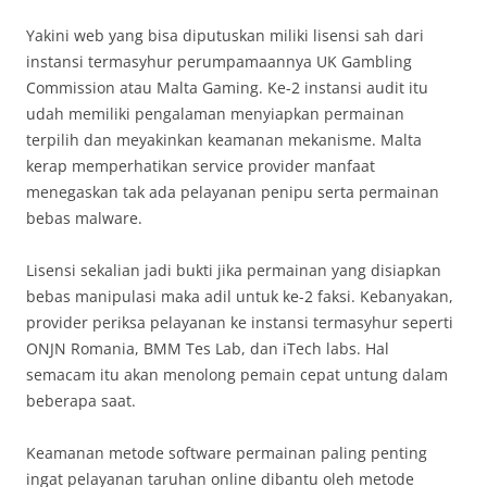
Yakini web yang bisa diputuskan miliki lisensi sah dari
instansi termasyhur perumpamaannya UK Gambling
Commission atau Malta Gaming. Ke-2 instansi audit itu
udah memiliki pengalaman menyiapkan permainan
terpilih dan meyakinkan keamanan mekanisme. Malta
kerap memperhatikan service provider manfaat
menegaskan tak ada pelayanan penipu serta permainan
bebas malware.
Lisensi sekalian jadi bukti jika permainan yang disiapkan
bebas manipulasi maka adil untuk ke-2 faksi. Kebanyakan,
provider periksa pelayanan ke instansi termasyhur seperti
ONJN Romania, BMM Tes Lab, dan iTech labs. Hal
semacam itu akan menolong pemain cepat untung dalam
beberapa saat.
Keamanan metode software permainan paling penting
ingat pelayanan taruhan online dibantu oleh metode