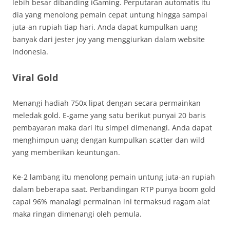
lebih besar dibanding iGaming. Perputaran automatis itu
dia yang menolong pemain cepat untung hingga sampai
juta-an rupiah tiap hari. Anda dapat kumpulkan uang
banyak dari jester joy yang menggiurkan dalam website
Indonesia.
Viral Gold
Menangi hadiah 750x lipat dengan secara permainkan
meledak gold. E-game yang satu berikut punyai 20 baris
pembayaran maka dari itu simpel dimenangi. Anda dapat
menghimpun uang dengan kumpulkan scatter dan wild
yang memberikan keuntungan.
Ke-2 lambang itu menolong pemain untung juta-an rupiah
dalam beberapa saat. Perbandingan RTP punya boom gold
capai 96% manalagi permainan ini termaksud ragam alat
maka ringan dimenangi oleh pemula.