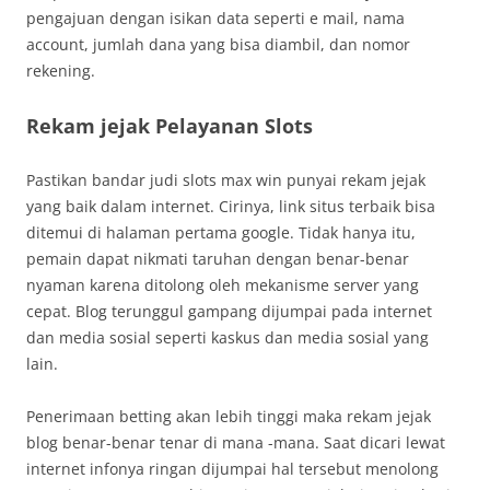
pengajuan dengan isikan data seperti e mail, nama
account, jumlah dana yang bisa diambil, dan nomor
rekening.
Rekam jejak Pelayanan Slots
Pastikan bandar judi slots max win punyai rekam jejak
yang baik dalam internet. Cirinya, link situs terbaik bisa
ditemui di halaman pertama google. Tidak hanya itu,
pemain dapat nikmati taruhan dengan benar-benar
nyaman karena ditolong oleh mekanisme server yang
cepat. Blog terunggul gampang dijumpai pada internet
dan media sosial seperti kaskus dan media sosial yang
lain.
Penerimaan betting akan lebih tinggi maka rekam jejak
blog benar-benar tenar di mana -mana. Saat dicari lewat
internet infonya ringan dijumpai hal tersebut menolong