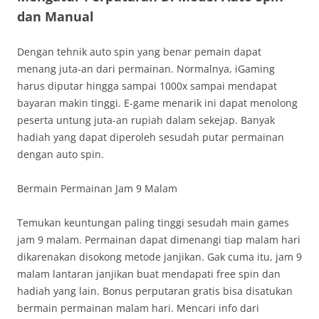
dan Manual
Dengan tehnik auto spin yang benar pemain dapat
menang juta-an dari permainan. Normalnya, iGaming
harus diputar hingga sampai 1000x sampai mendapat
bayaran makin tinggi. E-game menarik ini dapat menolong
peserta untung juta-an rupiah dalam sekejap. Banyak
hadiah yang dapat diperoleh sesudah putar permainan
dengan auto spin.
Bermain Permainan Jam 9 Malam
Temukan keuntungan paling tinggi sesudah main games
jam 9 malam. Permainan dapat dimenangi tiap malam hari
dikarenakan disokong metode janjikan. Gak cuma itu, jam 9
malam lantaran janjikan buat mendapati free spin dan
hadiah yang lain. Bonus perputaran gratis bisa disatukan
bermain permainan malam hari. Mencari info dari