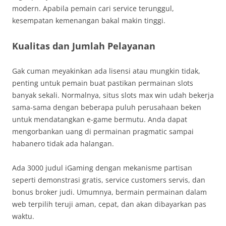
modern. Apabila pemain cari service terunggul,
kesempatan kemenangan bakal makin tinggi.
Kualitas dan Jumlah Pelayanan
Gak cuman meyakinkan ada lisensi atau mungkin tidak,
penting untuk pemain buat pastikan permainan slots
banyak sekali. Normalnya, situs slots max win udah bekerja
sama-sama dengan beberapa puluh perusahaan beken
untuk mendatangkan e-game bermutu. Anda dapat
mengorbankan uang di permainan pragmatic sampai
habanero tidak ada halangan.
Ada 3000 judul iGaming dengan mekanisme partisan
seperti demonstrasi gratis, service customers servis, dan
bonus broker judi. Umumnya, bermain permainan dalam
web terpilih teruji aman, cepat, dan akan dibayarkan pas
waktu.