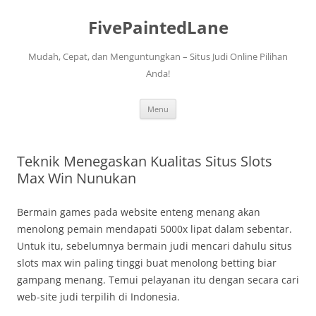
FivePaintedLane
Mudah, Cepat, dan Menguntungkan – Situs Judi Online Pilihan
Anda!
Skip
Menu
to
content
Teknik Menegaskan Kualitas Situs Slots
Max Win Nunukan
Bermain games pada website enteng menang akan
menolong pemain mendapati 5000x lipat dalam sebentar.
Untuk itu, sebelumnya bermain judi mencari dahulu situs
slots max win paling tinggi buat menolong betting biar
gampang menang. Temui pelayanan itu dengan secara cari
web-site judi terpilih di Indonesia.