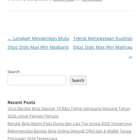
Post
←
Langkah Meyakinkan Mutu
Teknik Menegaskan Kualitas
navigation
Situs Slots Max Win Ngabang
Situs Slots Max Win Malinau
→
Search
Search
Recent Posts
Situs Bandar Bola Deposit 10 Ribu Paling Gampang Menang Tahun
2026 untuk Pemain Pemula
Bandar Bola Resmi Piala Dunia dan Liga Top Eropa 2026 Terpercaya
Rekomendasi Bandar Bola Online Deposit QRIS dan E-Wallet Tanpa
Potongan 2026 Terpercaya