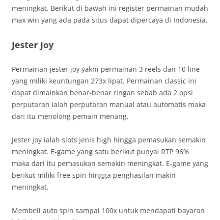
meningkat. Berikut di bawah ini register permainan mudah
max win yang ada pada situs dapat dipercaya di Indonesia.
Jester Joy
Permainan jester joy yakni permainan 3 reels dan 10 line
yang miliki keuntungan 273x lipat. Permainan classic ini
dapat dimainkan benar-benar ringan sebab ada 2 opsi
perputaran ialah perputaran manual atau automatis maka
dari itu menolong pemain menang.
Jester joy ialah slots jenis high hingga pemasukan semakin
meningkat. E-game yang satu berikut punyai RTP 96%
maka dari itu pemasukan semakin meningkat. E-game yang
berikut miliki free spin hingga penghasilan makin
meningkat.
Membeli auto spin sampai 100x untuk mendapati bayaran