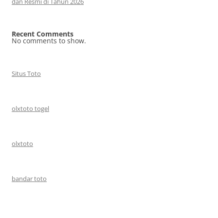
dan Resmi di Tahun 2026
Recent Comments
No comments to show.
Situs Toto
olxtoto togel
olxtoto
bandar toto