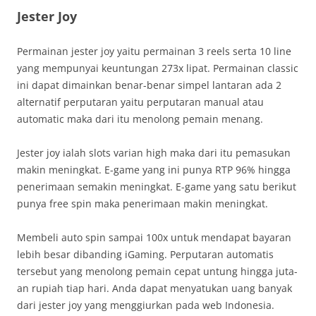
Jester Joy
Permainan jester joy yaitu permainan 3 reels serta 10 line
yang mempunyai keuntungan 273x lipat. Permainan classic
ini dapat dimainkan benar-benar simpel lantaran ada 2
alternatif perputaran yaitu perputaran manual atau
automatic maka dari itu menolong pemain menang.
Jester joy ialah slots varian high maka dari itu pemasukan
makin meningkat. E-game yang ini punya RTP 96% hingga
penerimaan semakin meningkat. E-game yang satu berikut
punya free spin maka penerimaan makin meningkat.
Membeli auto spin sampai 100x untuk mendapat bayaran
lebih besar dibanding iGaming. Perputaran automatis
tersebut yang menolong pemain cepat untung hingga juta-
an rupiah tiap hari. Anda dapat menyatukan uang banyak
dari jester joy yang menggiurkan pada web Indonesia.