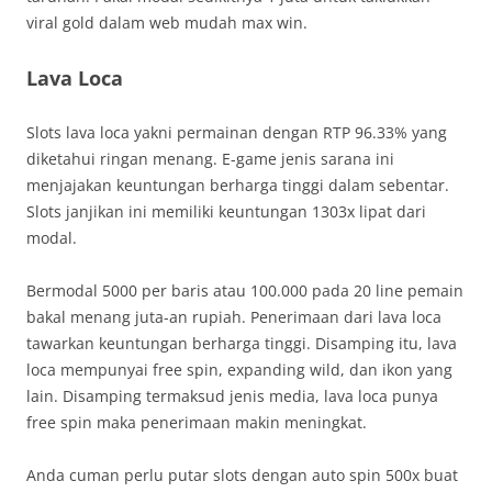
viral gold dalam web mudah max win.
Lava Loca
Slots lava loca yakni permainan dengan RTP 96.33% yang
diketahui ringan menang. E-game jenis sarana ini
menjajakan keuntungan berharga tinggi dalam sebentar.
Slots janjikan ini memiliki keuntungan 1303x lipat dari
modal.
Bermodal 5000 per baris atau 100.000 pada 20 line pemain
bakal menang juta-an rupiah. Penerimaan dari lava loca
tawarkan keuntungan berharga tinggi. Disamping itu, lava
loca mempunyai free spin, expanding wild, dan ikon yang
lain. Disamping termaksud jenis media, lava loca punya
free spin maka penerimaan makin meningkat.
Anda cuman perlu putar slots dengan auto spin 500x buat