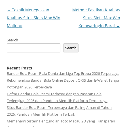
Post
←
Teknik Menegaskan
Metode Pastikan Kualitas
navigation
Kualitas Situs Slots Max Win
Situs Slots Max Win
Malinau
Kotawaringin Barat
→
Search
Search
Recent Posts
Bandar Bola Resmi Piala Dunia dan Liga Top Eropa 2026 Terpercaya
Rekomendasi Bandar Bola Online Deposit QRIS dan E-Wallet Tanpa
Potongan 2026 Terpercaya
Daftar Bandar Bola Resmi Terbesar dengan Pasaran Bola
Terlengkap 2026 dan Panduan Memilih Platform Terpercaya
Situs Bandar Bola Resmi Terpercaya dan Paling Aman di Tahun
2026: Panduan Memilih Platform Terbaik
Memahami Sistem Pengundian Toto Macau 2D yang Transparan