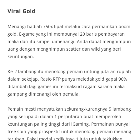
Viral Gold
Menangi hadiah 750x lipat melalui cara permainkan boom
gold. E-game yang ini mempunyai 20 baris pembayaran
maka dari itu simpel dimenangi. Anda dapat menghimpun
uang dengan menghimpun scatter dan wild yang beri
keuntungan.
Ke-2 lambang itu menolong pemain untung juta-an rupiah
dalam sekejap. Rasio RTP punya meledak gold gapai 96%
ditambah lagi games ini termaksud ragam sarana maka
gampang dimenangi oleh pemula.
Pemain mesti menyatukan sekurang-kurangnya 5 lambang
yang serupa di dalam 1 perputaran buat memperoleh
keuntungan paling tinggi dari iGaming. Permainan punyai
free spin yang prospektif untuk menolong pemain menang
taruhan. Pakai modal sedikitnya 1 juta untuk taklukkan