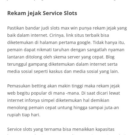
Rekam jejak Service Slots
Pastikan bandar judi slots max win punya rekam jejak yang
baik dalam internet. Cirinya, link situs terbaik bisa
diketemukan di halaman pertama google. Tidak hanya itu,
pemain dapat nikmati taruhan dengan sangatlah nyaman
lantaran ditolong oleh skema server yang cepat. Blog
terunggul gampang diketemukan dalam internet serta
media sosial seperti kaskus dan media sosial yang lain.
Pemasukan betting akan makin tinggi maka rekam jejak
web begitu popular di mana -mana. Di saat dicari lewat
internet infonya simpel diketemukan hal demikian
menolong pemain cepat untung hingga sampai juta-an
rupiah tiap hari.
Service slots yang ternama bisa menaikkan kapasitas