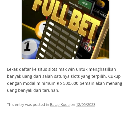
Lekas daftar ke situs slots max win untuk menghasilkan
banyak uang dari salah satunya slots yang terpilih. Cukup
dengan modal minimum Rp 500.000 pemain akan menang
uang banyak dari taruhan.
This entry was posted in
Balap Kuda
on
12/05/2023
.