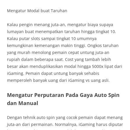
Mengatur Modal buat Taruhan
Kalau pengin menang juta-an, mengatur biaya supaya
lumayan buat menempatkan taruhan hingga tingkat 10.
Kalau putar slots sampai tingkat 10 umumnya
kemungkinan kemenangan makin tinggi. Ongkos taruhan
yang murah menolong pemain cepat untung juta-an
rupiah dalam beberapa saat. Cost yang tambah lebih
besar akan menduplikasikan modal hingga 5000x lipat dari
iGaming. Pemain dapat untung banyak sehabis
memperoleh banyak uang dari iGaming vs uang asli.
Mengatur Perputaran Pada Gaya Auto Spin
dan Manual
Dengan tehnik auto spin yang cocok pemain dapat menang
juta-an dari permainan. Normalnya, iGaming harus diputar