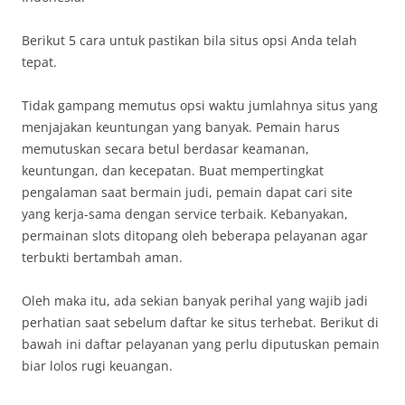
Berikut 5 cara untuk pastikan bila situs opsi Anda telah
tepat.
Tidak gampang memutus opsi waktu jumlahnya situs yang
menjajakan keuntungan yang banyak. Pemain harus
memutuskan secara betul berdasar keamanan,
keuntungan, dan kecepatan. Buat mempertingkat
pengalaman saat bermain judi, pemain dapat cari site
yang kerja-sama dengan service terbaik. Kebanyakan,
permainan slots ditopang oleh beberapa pelayanan agar
terbukti bertambah aman.
Oleh maka itu, ada sekian banyak perihal yang wajib jadi
perhatian saat sebelum daftar ke situs terhebat. Berikut di
bawah ini daftar pelayanan yang perlu diputuskan pemain
biar lolos rugi keuangan.