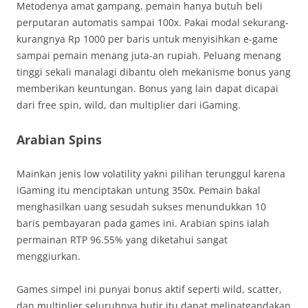
Metodenya amat gampang, pemain hanya butuh beli
perputaran automatis sampai 100x. Pakai modal sekurang-
kurangnya Rp 1000 per baris untuk menyisihkan e-game
sampai pemain menang juta-an rupiah. Peluang menang
tinggi sekali manalagi dibantu oleh mekanisme bonus yang
memberikan keuntungan. Bonus yang lain dapat dicapai
dari free spin, wild, dan multiplier dari iGaming.
Arabian Spins
Mainkan jenis low volatility yakni pilihan terunggul karena
iGaming itu menciptakan untung 350x. Pemain bakal
menghasilkan uang sesudah sukses menundukkan 10
baris pembayaran pada games ini. Arabian spins ialah
permainan RTP 96.55% yang diketahui sangat
menggiurkan.
Games simpel ini punyai bonus aktif seperti wild, scatter,
dan multiplier seluruhnya butir itu dapat melipatgandakan