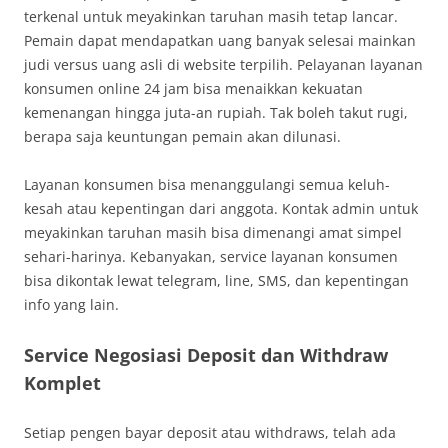
terkenal untuk meyakinkan taruhan masih tetap lancar.
Pemain dapat mendapatkan uang banyak selesai mainkan
judi versus uang asli di website terpilih. Pelayanan layanan
konsumen online 24 jam bisa menaikkan kekuatan
kemenangan hingga juta-an rupiah. Tak boleh takut rugi,
berapa saja keuntungan pemain akan dilunasi.
Layanan konsumen bisa menanggulangi semua keluh-
kesah atau kepentingan dari anggota. Kontak admin untuk
meyakinkan taruhan masih bisa dimenangi amat simpel
sehari-harinya. Kebanyakan, service layanan konsumen
bisa dikontak lewat telegram, line, SMS, dan kepentingan
info yang lain.
Service Negosiasi Deposit dan Withdraw
Komplet
Setiap pengen bayar deposit atau withdraws, telah ada