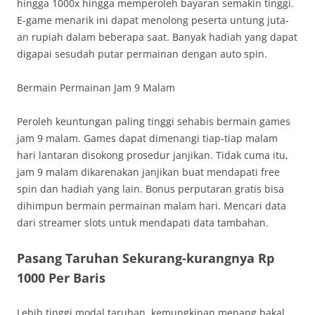
hingga 1000x hingga memperoleh bayaran semakin tinggi.
E-game menarik ini dapat menolong peserta untung juta-
an rupiah dalam beberapa saat. Banyak hadiah yang dapat
digapai sesudah putar permainan dengan auto spin.
Bermain Permainan Jam 9 Malam
Peroleh keuntungan paling tinggi sehabis bermain games
jam 9 malam. Games dapat dimenangi tiap-tiap malam
hari lantaran disokong prosedur janjikan. Tidak cuma itu,
jam 9 malam dikarenakan janjikan buat mendapati free
spin dan hadiah yang lain. Bonus perputaran gratis bisa
dihimpun bermain permainan malam hari. Mencari data
dari streamer slots untuk mendapati data tambahan.
Pasang Taruhan Sekurang-kurangnya Rp
1000 Per Baris
Lebih tinggi modal taruhan, kemungkinan menang bakal