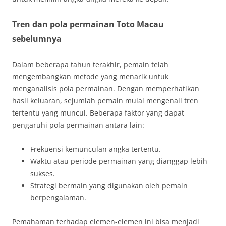
Tren dan pola permainan Toto Macau
sebelumnya
Dalam beberapa tahun terakhir, pemain telah
mengembangkan metode yang menarik untuk
menganalisis pola permainan. Dengan memperhatikan
hasil keluaran, sejumlah pemain mulai mengenali tren
tertentu yang muncul. Beberapa faktor yang dapat
pengaruhi pola permainan antara lain:
Frekuensi kemunculan angka tertentu.
Waktu atau periode permainan yang dianggap lebih
sukses.
Strategi bermain yang digunakan oleh pemain
berpengalaman.
Pemahaman terhadap elemen-elemen ini bisa menjadi