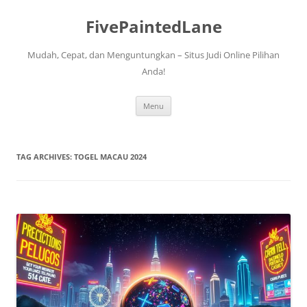
FivePaintedLane
Mudah, Cepat, dan Menguntungkan – Situs Judi Online Pilihan
Anda!
Skip
Menu
to
content
TAG ARCHIVES:
TOGEL MACAU 2024