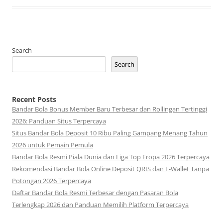
Search
Search
Recent Posts
Bandar Bola Bonus Member Baru Terbesar dan Rollingan Tertinggi
2026: Panduan Situs Terpercaya
Situs Bandar Bola Deposit 10 Ribu Paling Gampang Menang Tahun
2026 untuk Pemain Pemula
Bandar Bola Resmi Piala Dunia dan Liga Top Eropa 2026 Terpercaya
Rekomendasi Bandar Bola Online Deposit QRIS dan E-Wallet Tanpa
Potongan 2026 Terpercaya
Daftar Bandar Bola Resmi Terbesar dengan Pasaran Bola
Terlengkap 2026 dan Panduan Memilih Platform Terpercaya