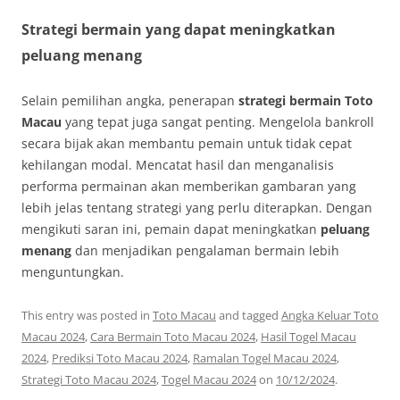
Strategi bermain yang dapat meningkatkan
peluang menang
Selain pemilihan angka, penerapan
strategi bermain Toto
Macau
yang tepat juga sangat penting. Mengelola bankroll
secara bijak akan membantu pemain untuk tidak cepat
kehilangan modal. Mencatat hasil dan menganalisis
performa permainan akan memberikan gambaran yang
lebih jelas tentang strategi yang perlu diterapkan. Dengan
mengikuti saran ini, pemain dapat meningkatkan
peluang
menang
dan menjadikan pengalaman bermain lebih
menguntungkan.
This entry was posted in
Toto Macau
and tagged
Angka Keluar Toto
Macau 2024
,
Cara Bermain Toto Macau 2024
,
Hasil Togel Macau
2024
,
Prediksi Toto Macau 2024
,
Ramalan Togel Macau 2024
,
Strategi Toto Macau 2024
,
Togel Macau 2024
on
10/12/2024
.