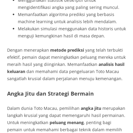
Menggunakan statistik deskriptif untuk
mengidentifikasi angka yang paling sering muncul.
Memanfaatkan algoritma prediksi yang berbasis
machine learning untuk analisis lebih mendalam.
Melakukan simulasi menggunakan data historis untuk
menguji kemungkinan hasil di masa depan.
Dengan menerapkan
metode prediksi
yang telah terbukti
efektif, pemain dapat meningkatkan peluang mereka untuk
meraih hasil yang diinginkan. Memanfaatkan
analisis hasil
keluaran
dan memahami data pengeluaran Toto Macau
sangatlah krusial dalam perjalanan menuju kemenangan.
Angka Jitu dan Strategi Bermain
Dalam dunia Toto Macau, pemilihan
angka jitu
merupakan
langkah krusial yang dapat memengaruhi hasil permainan.
Untuk meningkatkan
peluang menang
, penting bagi
pemain untuk memahami berbagai teknik dalam memilih