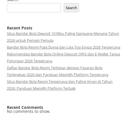
Search
Recent Posts
Situs Bandar Bola Deposit 10 Ribu Paling Gampang Menang Tahun
2026 untuk Pemain Pemula
Bandar Bola Resmi Piala Dunia dan Liga Top Eropa 2026 Terpercaya
Rekomendasi Bandar Bola Online Deposit QRIS dan E-Wallet Tanpa
Potongan 2026 Terpercaya
Daftar Bandar Bola Resmi Terbesar dengan Pasaran Bola
Terlengkap 2026 dan Panduan Memilih Platform Terpercaya
Situs Bandar Bola Resmi Terpercaya dan Paling Aman di Tahun
2026: Panduan Memilih Platform Terbaik
Recent Comments
No comments to show.