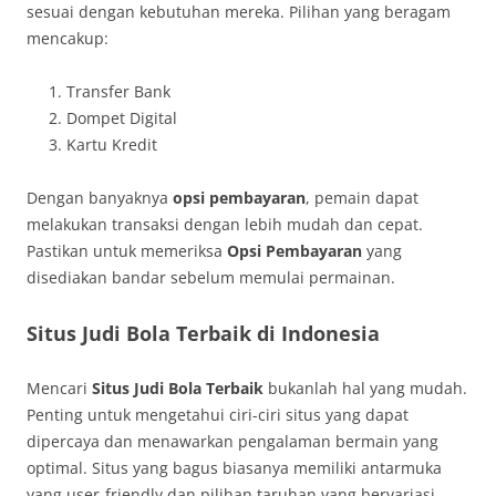
sesuai dengan kebutuhan mereka. Pilihan yang beragam
mencakup:
Transfer Bank
Dompet Digital
Kartu Kredit
Dengan banyaknya
opsi pembayaran
, pemain dapat
melakukan transaksi dengan lebih mudah dan cepat.
Pastikan untuk memeriksa
Opsi Pembayaran
yang
disediakan bandar sebelum memulai permainan.
Situs Judi Bola Terbaik di Indonesia
Mencari
Situs Judi Bola Terbaik
bukanlah hal yang mudah.
Penting untuk mengetahui ciri-ciri situs yang dapat
dipercaya dan menawarkan pengalaman bermain yang
optimal. Situs yang bagus biasanya memiliki antarmuka
yang user-friendly dan pilihan taruhan yang bervariasi,