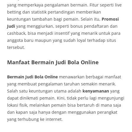
yang memperkaya pengalaman bermain. Fitur seperti live
betting dan statistik pertandingan memberikan
keuntungan tambahan bagi pemain. Selain itu,
Promosi
Judi
yang menggiurkan, seperti bonus pendaftaran dan
cashback, bisa menjadi insentif yang menarik untuk para
anggota baru maupun yang sudah loyal terhadap situs
tersebut.
Manfaat Bermain Judi Bola Online
Bermain Judi Bola Online
menawarkan berbagai manfaat
yang membuat pengalaman taruhan semakin menarik.
Salah satu keuntungan utama adalah
kenyamanan
yang
dapat dinikmati pemain. Kini, tidak perlu lagi mengunjungi
lokasi fisik, melainkan pemain bisa bertaruh di mana saja
dan kapan saja hanya dengan menggunakan perangkat
yang terhubung ke internet.