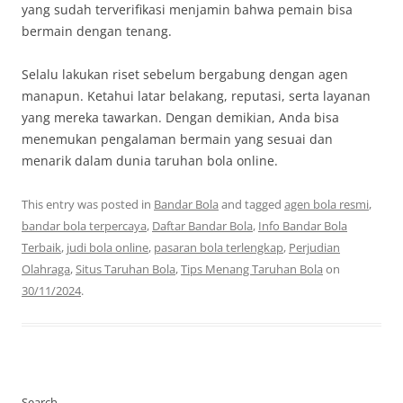
yang sudah terverifikasi menjamin bahwa pemain bisa
bermain dengan tenang.
Selalu lakukan riset sebelum bergabung dengan agen
manapun. Ketahui latar belakang, reputasi, serta layanan
yang mereka tawarkan. Dengan demikian, Anda bisa
menemukan pengalaman bermain yang sesuai dan
menarik dalam dunia taruhan bola online.
This entry was posted in
Bandar Bola
and tagged
agen bola resmi
,
bandar bola terpercaya
,
Daftar Bandar Bola
,
Info Bandar Bola
Terbaik
,
judi bola online
,
pasaran bola terlengkap
,
Perjudian
Olahraga
,
Situs Taruhan Bola
,
Tips Menang Taruhan Bola
on
30/11/2024
.
Search