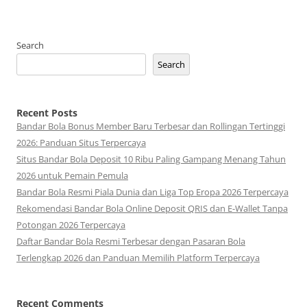
Search
Search
Recent Posts
Bandar Bola Bonus Member Baru Terbesar dan Rollingan Tertinggi
2026: Panduan Situs Terpercaya
Situs Bandar Bola Deposit 10 Ribu Paling Gampang Menang Tahun
2026 untuk Pemain Pemula
Bandar Bola Resmi Piala Dunia dan Liga Top Eropa 2026 Terpercaya
Rekomendasi Bandar Bola Online Deposit QRIS dan E-Wallet Tanpa
Potongan 2026 Terpercaya
Daftar Bandar Bola Resmi Terbesar dengan Pasaran Bola
Terlengkap 2026 dan Panduan Memilih Platform Terpercaya
Recent Comments