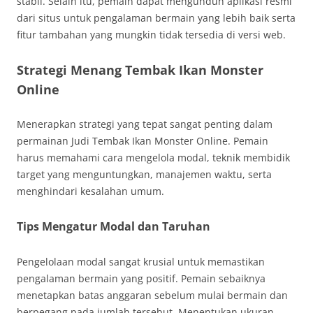
stabil. Selain itu, pemain dapat mengunduh aplikasi resmi
dari situs untuk pengalaman bermain yang lebih baik serta
fitur tambahan yang mungkin tidak tersedia di versi web.
Strategi Menang Tembak Ikan Monster
Online
Menerapkan strategi yang tepat sangat penting dalam
permainan Judi Tembak Ikan Monster Online. Pemain
harus memahami cara mengelola modal, teknik membidik
target yang menguntungkan, manajemen waktu, serta
menghindari kesalahan umum.
Tips Mengatur Modal dan Taruhan
Pengelolaan modal sangat krusial untuk memastikan
pengalaman bermain yang positif. Pemain sebaiknya
menetapkan batas anggaran sebelum mulai bermain dan
berpegang pada jumlah tersebut. Menentukan ukuran