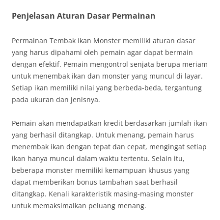
Penjelasan Aturan Dasar Permainan
Permainan Tembak Ikan Monster memiliki aturan dasar
yang harus dipahami oleh pemain agar dapat bermain
dengan efektif. Pemain mengontrol senjata berupa meriam
untuk menembak ikan dan monster yang muncul di layar.
Setiap ikan memiliki nilai yang berbeda-beda, tergantung
pada ukuran dan jenisnya.
Pemain akan mendapatkan kredit berdasarkan jumlah ikan
yang berhasil ditangkap. Untuk menang, pemain harus
menembak ikan dengan tepat dan cepat, mengingat setiap
ikan hanya muncul dalam waktu tertentu. Selain itu,
beberapa monster memiliki kemampuan khusus yang
dapat memberikan bonus tambahan saat berhasil
ditangkap. Kenali karakteristik masing-masing monster
untuk memaksimalkan peluang menang.