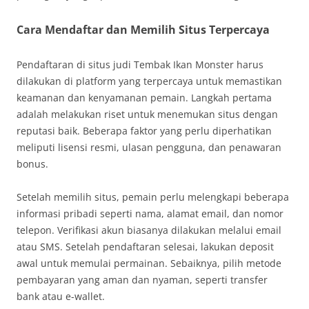
Cara Mendaftar dan Memilih Situs Terpercaya
Pendaftaran di situs judi Tembak Ikan Monster harus
dilakukan di platform yang terpercaya untuk memastikan
keamanan dan kenyamanan pemain. Langkah pertama
adalah melakukan riset untuk menemukan situs dengan
reputasi baik. Beberapa faktor yang perlu diperhatikan
meliputi lisensi resmi, ulasan pengguna, dan penawaran
bonus.
Setelah memilih situs, pemain perlu melengkapi beberapa
informasi pribadi seperti nama, alamat email, dan nomor
telepon. Verifikasi akun biasanya dilakukan melalui email
atau SMS. Setelah pendaftaran selesai, lakukan deposit
awal untuk memulai permainan. Sebaiknya, pilih metode
pembayaran yang aman dan nyaman, seperti transfer
bank atau e-wallet.