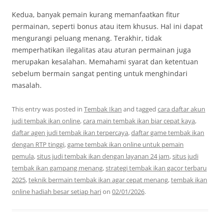
Kedua, banyak pemain kurang memanfaatkan fitur
permainan, seperti bonus atau item khusus. Hal ini dapat
mengurangi peluang menang. Terakhir, tidak
memperhatikan ilegalitas atau aturan permainan juga
merupakan kesalahan. Memahami syarat dan ketentuan
sebelum bermain sangat penting untuk menghindari
masalah.
This entry was posted in
Tembak Ikan
and tagged
cara daftar akun
judi tembak ikan online
,
cara main tembak ikan biar cepat kaya
,
daftar agen judi tembak ikan terpercaya
,
daftar game tembak ikan
dengan RTP tinggi
,
game tembak ikan online untuk pemain
pemula
,
situs judi tembak ikan dengan layanan 24 jam
,
situs judi
tembak ikan gampang menang
,
strategi tembak ikan gacor terbaru
2025
,
teknik bermain tembak ikan agar cepat menang
,
tembak ikan
online hadiah besar setiap hari
on
02/01/2026
.