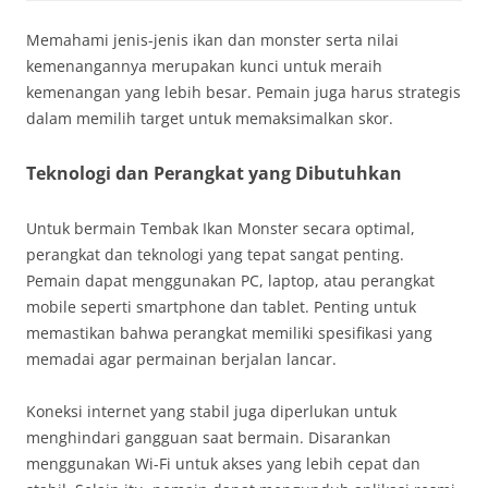
Memahami jenis-jenis ikan dan monster serta nilai
kemenangannya merupakan kunci untuk meraih
kemenangan yang lebih besar. Pemain juga harus strategis
dalam memilih target untuk memaksimalkan skor.
Teknologi dan Perangkat yang Dibutuhkan
Untuk bermain Tembak Ikan Monster secara optimal,
perangkat dan teknologi yang tepat sangat penting.
Pemain dapat menggunakan PC, laptop, atau perangkat
mobile seperti smartphone dan tablet. Penting untuk
memastikan bahwa perangkat memiliki spesifikasi yang
memadai agar permainan berjalan lancar.
Koneksi internet yang stabil juga diperlukan untuk
menghindari gangguan saat bermain. Disarankan
menggunakan Wi-Fi untuk akses yang lebih cepat dan