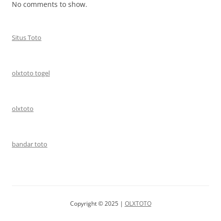
No comments to show.
Situs Toto
olxtoto togel
olxtoto
bandar toto
Copyright © 2025 |
OLXTOTO