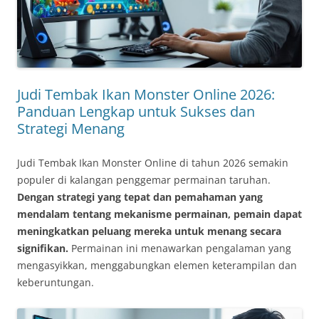
Judi Tembak Ikan Monster Online 2026:
Panduan Lengkap untuk Sukses dan
Strategi Menang
Judi Tembak Ikan Monster Online di tahun 2026 semakin
populer di kalangan penggemar permainan taruhan.
Dengan strategi yang tepat dan pemahaman yang
mendalam tentang mekanisme permainan, pemain dapat
meningkatkan peluang mereka untuk menang secara
signifikan.
Permainan ini menawarkan pengalaman yang
mengasyikkan, menggabungkan elemen keterampilan dan
keberuntungan.