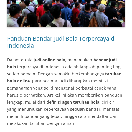
Panduan Bandar Judi Bola Terpercaya di
Indonesia
Dalam dunia
judi online bola
, menemukan
bandar judi
bola
terpercaya di Indonesia adalah langkah penting bagi
setiap pemain. Dengan semakin berkembangnya
taruhan
bola online
, para pecinta judi diharapkan memiliki
pemahaman yang solid mengenai berbagai aspek yang
harus diperhatikan. Artikel ini akan memberikan panduan
lengkap, mulai dari definisi
agen taruhan bola
, ciri-ciri
yang menunjukan kepercayaan sebuah bandar, manfaat
memilih bandar yang tepat, hingga cara mendaftar dan
melakukan taruhan dengan aman.