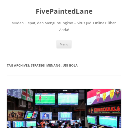
FivePaintedLane
Mudah, Cepat, dan Menguntungkan – Situs Judi Online Pilihan
Anda!
Skip
Menu
to
content
TAG ARCHIVES:
STRATEGI MENANG JUDI BOLA