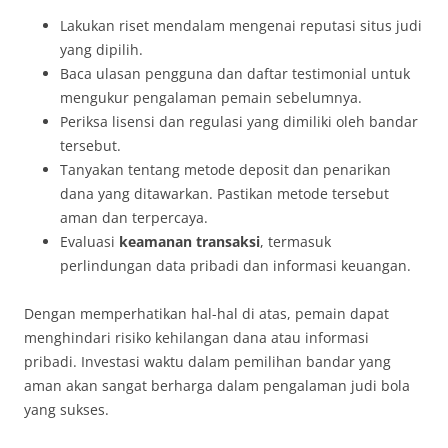
Lakukan riset mendalam mengenai reputasi situs judi
yang dipilih.
Baca ulasan pengguna dan daftar testimonial untuk
mengukur pengalaman pemain sebelumnya.
Periksa lisensi dan regulasi yang dimiliki oleh bandar
tersebut.
Tanyakan tentang metode deposit dan penarikan
dana yang ditawarkan. Pastikan metode tersebut
aman dan terpercaya.
Evaluasi
keamanan transaksi
, termasuk
perlindungan data pribadi dan informasi keuangan.
Dengan memperhatikan hal-hal di atas, pemain dapat
menghindari risiko kehilangan dana atau informasi
pribadi. Investasi waktu dalam pemilihan bandar yang
aman akan sangat berharga dalam pengalaman judi bola
yang sukses.