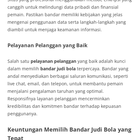
canggih untuk melindungi data pribadi dan finansial
pemain. Pastikan bandar memiliki kebijakan yang jelas
mengenai penggunaan data serta langkah-langkah yang
diambil untuk menjaga keamanan informasi.
Pelayanan Pelanggan yang Baik
Salah satu
pelayanan pelanggan
yang baik adalah kunci
dalam memilih
bandar judi bola
terpercaya. Bandar yang
andal menyediakan berbagai saluran komunikasi, seperti
live chat, email, dan telepon, untuk membantu pemain
menjalani pengalaman taruhan yang optimal.
Responsifnya layanan pelanggan mencerminkan
kredibilitas dan komitmen bandar terhadap kepuasan
penggunanya.
Keuntungan Memilih Bandar Judi Bola yang
Tepat