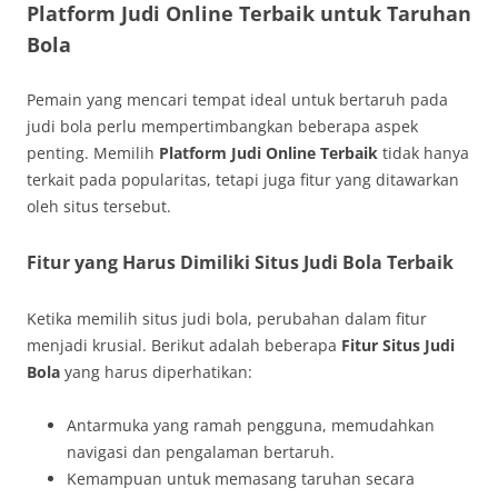
Platform Judi Online Terbaik untuk Taruhan
Bola
Pemain yang mencari tempat ideal untuk bertaruh pada
judi bola perlu mempertimbangkan beberapa aspek
penting. Memilih
Platform Judi Online Terbaik
tidak hanya
terkait pada popularitas, tetapi juga fitur yang ditawarkan
oleh situs tersebut.
Fitur yang Harus Dimiliki Situs Judi Bola Terbaik
Ketika memilih situs judi bola, perubahan dalam fitur
menjadi krusial. Berikut adalah beberapa
Fitur Situs Judi
Bola
yang harus diperhatikan:
Antarmuka yang ramah pengguna, memudahkan
navigasi dan pengalaman bertaruh.
Kemampuan untuk memasang taruhan secara