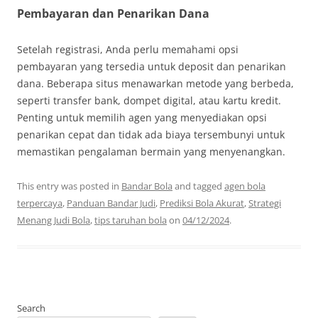
Pembayaran dan Penarikan Dana
Setelah registrasi, Anda perlu memahami opsi
pembayaran yang tersedia untuk deposit dan penarikan
dana. Beberapa situs menawarkan metode yang berbeda,
seperti transfer bank, dompet digital, atau kartu kredit.
Penting untuk memilih agen yang menyediakan opsi
penarikan cepat dan tidak ada biaya tersembunyi untuk
memastikan pengalaman bermain yang menyenangkan.
This entry was posted in
Bandar Bola
and tagged
agen bola
terpercaya
,
Panduan Bandar Judi
,
Prediksi Bola Akurat
,
Strategi
Menang Judi Bola
,
tips taruhan bola
on
04/12/2024
.
Search