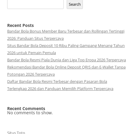
Search
Recent Posts
Bandar Bola Bonus Member Baru Terbesar dan Rollingan Tertinggi
2026: Panduan Situs Terpercaya
Situs Bandar Bola Deposit 10 Ribu Paling Gampang Menang Tahun
2026 untuk Pemain Pemula
Bandar Bola Resmi Piala Dunia dan Liga Top Eropa 2026 Terpercaya
Rekomendasi Bandar Bola Online Deposit QRIS dan E-Wallet Tanpa
Potongan 2026 Terpercaya
Daftar Bandar Bola Resmi Terbesar dengan Pasaran Bola
Terlengkap 2026 dan Panduan Memilih Platform Terpercaya
Recent Comments
No comments to show.
Situs Toto