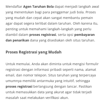
Mendaftar
Agen Taruhan Bola
dapat menjadi langkah awal
yang menentukan bagi para penggemar judi bola. Proses
yang mudah dan cepat akan sangat membantu pemain
agar dapat segera terlibat dalam taruhan. Oleh karena itu,
penting untuk memahami langkah-langkah yang perlu
diambil dalam
proses registrasi
, serta opsi
pembayaran
dan penarikan
dana yang disediakan oleh situs taruhan.
Proses Registrasi yang Mudah
Untuk memulai, Anda akan diminta untuk mengisi formulir
registrasi dengan informasi pribadi seperti nama, alamat
email, dan nomor telepon. Situs taruhan yang terpercaya
umumnya memiliki antarmuka yang intuitif, sehingga
proses registrasi
berlangsung dengan lancar. Pastikan
untuk memasukkan data yang akurat agar tidak terjadi
masalah saat melakukan verifikasi akun.