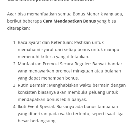
Agar bisa memanfaatkan semua Bonus Menarik yang ada,
berikut beberapa
Cara Mendapatkan Bonus
yang bisa
diterapkan:
Baca Syarat dan Ketentuan: Pastikan untuk
memahami syarat dari setiap bonus untuk mampu
memenuhi kriteria yang ditetapkan.
Manfaatkan Promosi Secara Reguler: Banyak bandar
yang menawarkan promosi mingguan atau bulanan
yang dapat menambah bonus.
Rutin Bermain: Menghabiskan waktu bermain dengan
konsisten biasanya akan membuka peluang untuk
mendapatkan bonus lebih banyak.
Ikuti Event Spesial: Biasanya ada bonus tambahan
yang diberikan pada waktu tertentu, seperti saat liga
besar berlangsung.