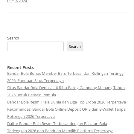
05/12/2024
.
Search
Search
Recent Posts
Bandar Bola Bonus Member Baru Terbesar dan Rollingan Tertinggi
2026: Panduan Situs Terpercaya
Situs Bandar Bola Deposit 10 Ribu Paling Gampang Menang Tahun
2026 untuk Pemain Pemula
Bandar Bola Resmi Piala Dunia dan Liga Top Eropa 2026 Terpercaya
Rekomendasi Bandar Bola Online Deposit QRIS dan E-Wallet Tanpa
Potongan 2026 Terpercaya
Daftar Bandar Bola Resmi Terbesar dengan Pasaran Bola
Terlengkap 2026 dan Panduan Memilih Platform Terpercaya