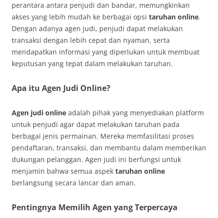
perantara antara penjudi dan bandar, memungkinkan
akses yang lebih mudah ke berbagai opsi
taruhan online
.
Dengan adanya agen judi, penjudi dapat melakukan
transaksi dengan lebih cepat dan nyaman, serta
mendapatkan informasi yang diperlukan untuk membuat
keputusan yang tepat dalam melakukan taruhan.
Apa itu Agen Judi Online?
Agen judi online
adalah pihak yang menyediakan platform
untuk penjudi agar dapat melakukan taruhan pada
berbagai jenis permainan. Mereka memfasilitasi proses
pendaftaran, transaksi, dan membantu dalam memberikan
dukungan pelanggan. Agen judi ini berfungsi untuk
menjamin bahwa semua aspek
taruhan online
berlangsung secara lancar dan aman.
Pentingnya Memilih Agen yang Terpercaya