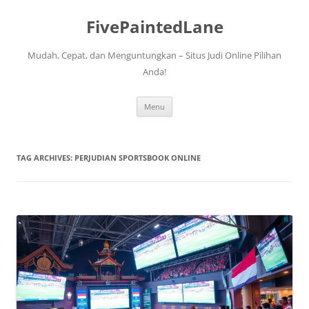
FivePaintedLane
Mudah, Cepat, dan Menguntungkan – Situs Judi Online Pilihan
Anda!
Skip
Menu
to
content
TAG ARCHIVES:
PERJUDIAN SPORTSBOOK ONLINE