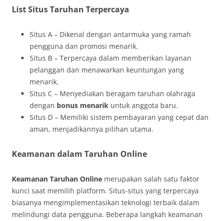
List Situs Taruhan Terpercaya
Situs A – Dikenal dengan antarmuka yang ramah
pengguna dan promosi menarik.
Situs B – Terpercaya dalam memberikan layanan
pelanggan dan menawarkan keuntungan yang
menarik.
Situs C – Menyediakan beragam taruhan olahraga
dengan
bonus menarik
untuk anggota baru.
Situs D – Memiliki sistem pembayaran yang cepat dan
aman, menjadikannya pilihan utama.
Keamanan dalam Taruhan Online
Keamanan Taruhan Online
merupakan salah satu faktor
kunci saat memilih platform. Situs-situs yang terpercaya
biasanya mengimplementasikan teknologi terbaik dalam
melindungi data pengguna. Beberapa langkah keamanan