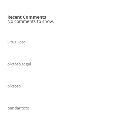
Recent Comments
No comments to show.
Situs Toto
olxtoto togel
olxtoto
bandar toto