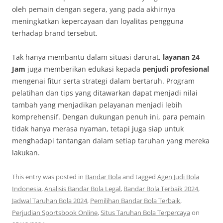
oleh pemain dengan segera, yang pada akhirnya
meningkatkan kepercayaan dan loyalitas pengguna
terhadap brand tersebut.
Tak hanya membantu dalam situasi darurat,
layanan 24
Jam
juga memberikan edukasi kepada
penjudi profesional
mengenai fitur serta strategi dalam bertaruh. Program
pelatihan dan tips yang ditawarkan dapat menjadi nilai
tambah yang menjadikan pelayanan menjadi lebih
komprehensif. Dengan dukungan penuh ini, para pemain
tidak hanya merasa nyaman, tetapi juga siap untuk
menghadapi tantangan dalam setiap taruhan yang mereka
lakukan.
This entry was posted in
Bandar Bola
and tagged
Agen Judi Bola
Indonesia
,
Analisis Bandar Bola Legal
,
Bandar Bola Terbaik 2024
,
Jadwal Taruhan Bola 2024
,
Pemilihan Bandar Bola Terbaik
,
Perjudian Sportsbook Online
,
Situs Taruhan Bola Terpercaya
on