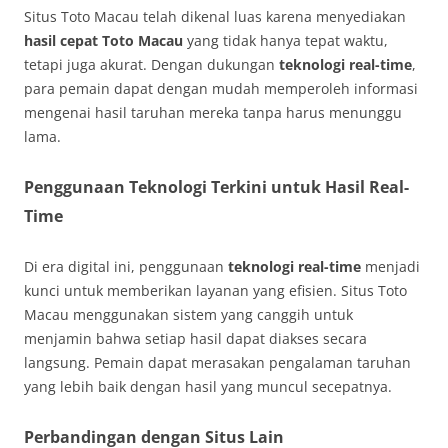
Situs Toto Macau telah dikenal luas karena menyediakan
hasil cepat Toto Macau
yang tidak hanya tepat waktu,
tetapi juga akurat. Dengan dukungan
teknologi real-time
,
para pemain dapat dengan mudah memperoleh informasi
mengenai hasil taruhan mereka tanpa harus menunggu
lama.
Penggunaan Teknologi Terkini untuk Hasil Real-
Time
Di era digital ini, penggunaan
teknologi real-time
menjadi
kunci untuk memberikan layanan yang efisien. Situs Toto
Macau menggunakan sistem yang canggih untuk
menjamin bahwa setiap hasil dapat diakses secara
langsung. Pemain dapat merasakan pengalaman taruhan
yang lebih baik dengan hasil yang muncul secepatnya.
Perbandingan dengan Situs Lain