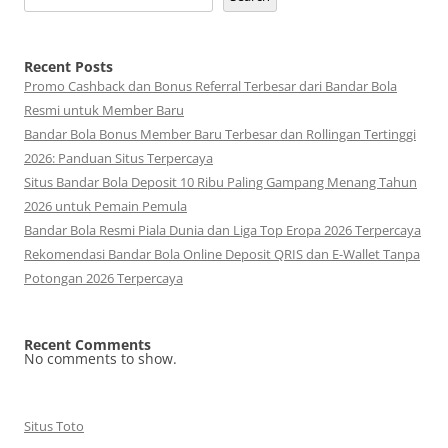
Recent Posts
Promo Cashback dan Bonus Referral Terbesar dari Bandar Bola
Resmi untuk Member Baru
Bandar Bola Bonus Member Baru Terbesar dan Rollingan Tertinggi
2026: Panduan Situs Terpercaya
Situs Bandar Bola Deposit 10 Ribu Paling Gampang Menang Tahun
2026 untuk Pemain Pemula
Bandar Bola Resmi Piala Dunia dan Liga Top Eropa 2026 Terpercaya
Rekomendasi Bandar Bola Online Deposit QRIS dan E-Wallet Tanpa
Potongan 2026 Terpercaya
Recent Comments
No comments to show.
Situs Toto