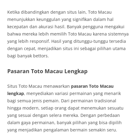
Ketika dibandingkan dengan situs lain, Toto Macau
menunjukkan keunggulan yang signifikan dalam hal
kecepatan dan akurasi hasil. Banyak pengguna mengakui
bahwa mereka lebih memilih Toto Macau karena sistemnya
yang lebih responsif. Hasil yang ditunggu-tunggu tersedia
dengan cepat, menjadikan situs ini sebagai pilihan utama
bagi banyak bettors.
Pasaran Toto Macau Lengkap
Situs Toto Macau menawarkan
pasaran Toto Macau
lengkap
, menyediakan variasi permainan yang menarik
bagi semua jenis pemain. Dari permainan tradisional
hingga modern, setiap orang dapat menemukan sesuatu
yang sesuai dengan selera mereka. Dengan perbedaan
dalam gaya permainan, banyak pilihan yang bisa dipilih
yang menjadikan pengalaman bermain semakin seru.