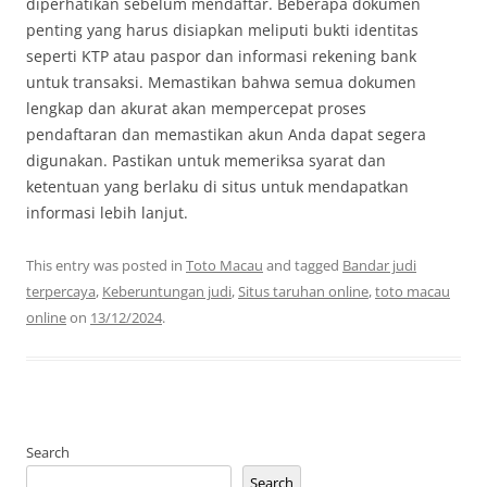
diperhatikan sebelum mendaftar. Beberapa dokumen
penting yang harus disiapkan meliputi bukti identitas
seperti KTP atau paspor dan informasi rekening bank
untuk transaksi. Memastikan bahwa semua dokumen
lengkap dan akurat akan mempercepat proses
pendaftaran dan memastikan akun Anda dapat segera
digunakan. Pastikan untuk memeriksa syarat dan
ketentuan yang berlaku di situs untuk mendapatkan
informasi lebih lanjut.
This entry was posted in
Toto Macau
and tagged
Bandar judi
terpercaya
,
Keberuntungan judi
,
Situs taruhan online
,
toto macau
online
on
13/12/2024
.
Search
Search