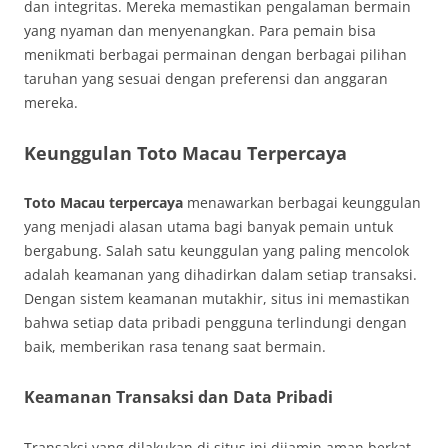
dan integritas. Mereka memastikan pengalaman bermain
yang nyaman dan menyenangkan. Para pemain bisa
menikmati berbagai permainan dengan berbagai pilihan
taruhan yang sesuai dengan preferensi dan anggaran
mereka.
Keunggulan Toto Macau Terpercaya
Toto Macau terpercaya
menawarkan berbagai keunggulan
yang menjadi alasan utama bagi banyak pemain untuk
bergabung. Salah satu keunggulan yang paling mencolok
adalah keamanan yang dihadirkan dalam setiap transaksi.
Dengan sistem keamanan mutakhir, situs ini memastikan
bahwa setiap data pribadi pengguna terlindungi dengan
baik, memberikan rasa tenang saat bermain.
Keamanan Transaksi dan Data Pribadi
Transaksi yang dilakukan di situs ini dijamin aman berkat