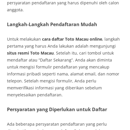
persyaratan pendaftaran yang harus dipenuhi oleh calon
anggota.
Langkah-Langkah Pendaftaran Mudah
Untuk melakukan
cara daftar Toto Macau online
, langkah
pertama yang harus Anda lakukan adalah mengunjungi
situs resmi Toto Macau
. Setelah itu, cari tombol untuk
mendaftar atau “Daftar Sekarang”. Anda akan diminta
untuk mengisi formulir pendaftaran yang mencakup
informasi pribadi seperti nama, alamat email, dan nomor
telepon. Setelah mengisi formulir, Anda perlu
memverifikasi informasi yang diberikan sebelum
menyelesaikan pendaftaran.
Persyaratan yang Diperlukan untuk Daftar
Ada beberapa persyaratan pendaftaran yang perlu