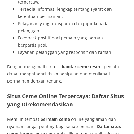
terpercaya.
Tersedia informasi lengkap tentang syarat dan
ketentuan permainan.
Pelayanan yang transparan dan jujur kepada
pelanggan.
Feedback positif dari pemain yang pernah
berpartisipasi.
Layanan pelanggan yang responsif dan ramah.
Dengan mengenali ciri-ciri
bandar ceme resmi
, pemain
dapat menghindari risiko penipuan dan menikmati
permainan dengan tenang.
Situs Ceme Online Terpercaya: Daftar Situs
yang Direkomendasikan
Memilih tempat
bermain ceme
online yang aman dan
nyaman sangat penting bagi setiap pemain.
Daftar situs
ceme terpercaya
yang kami sajikan mengambil referensi