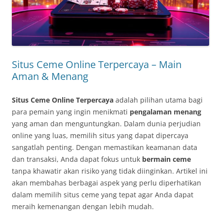
Situs Ceme Online Terpercaya – Main
Aman & Menang
Situs Ceme Online Terpercaya
adalah pilihan utama bagi
para pemain yang ingin menikmati
pengalaman menang
yang aman dan menguntungkan. Dalam dunia perjudian
online yang luas, memilih situs yang dapat dipercaya
sangatlah penting. Dengan memastikan keamanan data
dan transaksi, Anda dapat fokus untuk
bermain ceme
tanpa khawatir akan risiko yang tidak diinginkan. Artikel ini
akan membahas berbagai aspek yang perlu diperhatikan
dalam memilih situs ceme yang tepat agar Anda dapat
meraih kemenangan dengan lebih mudah.