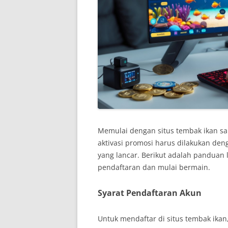
Memulai dengan situs tembak ikan sa
aktivasi promosi harus dilakukan d
yang lancar. Berikut adalah pandua
pendaftaran dan mulai bermain.
Syarat Pendaftaran Akun
Untuk mendaftar di situs tembak ikan