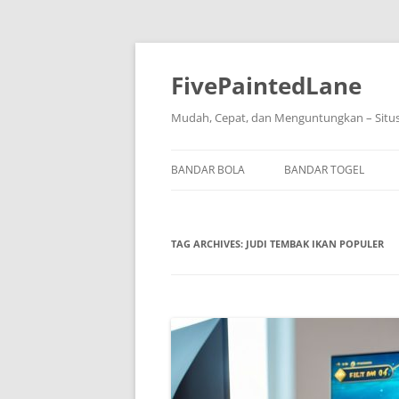
FivePaintedLane
Mudah, Cepat, dan Menguntungkan – Situs J
BANDAR BOLA
BANDAR TOGEL
TAG ARCHIVES:
JUDI TEMBAK IKAN POPULER