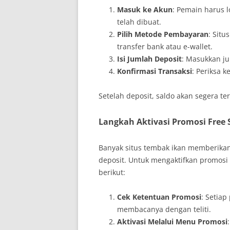
Masuk ke Akun
: Pemain harus
telah dibuat.
Pilih Metode Pembayaran
: Sit
transfer bank atau e-wallet.
Isi Jumlah Deposit
: Masukkan ju
Konfirmasi Transaksi
: Periksa 
Setelah deposit, saldo akan segera t
Langkah Aktivasi Promosi Free 
Banyak situs tembak ikan memberikan 
deposit. Untuk mengaktifkan promosi
berikut:
Cek Ketentuan Promosi
: Setiap
membacanya dengan teliti.
Aktivasi Melalui Menu Promosi