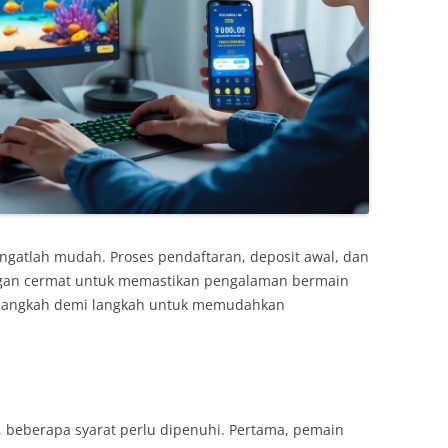
ngatlah mudah. Proses pendaftaran, deposit awal, dan
engan cermat untuk memastikan pengalaman bermain
n langkah demi langkah untuk memudahkan
, beberapa syarat perlu dipenuhi. Pertama, pemain