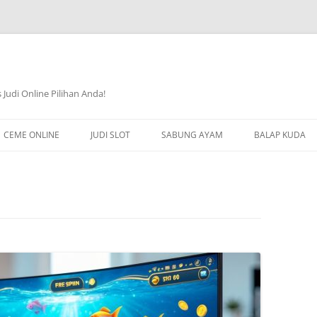
udi Online Pilihan Anda!
Skip
to
CEME ONLINE
JUDI SLOT
SABUNG AYAM
BALAP KUDA
content