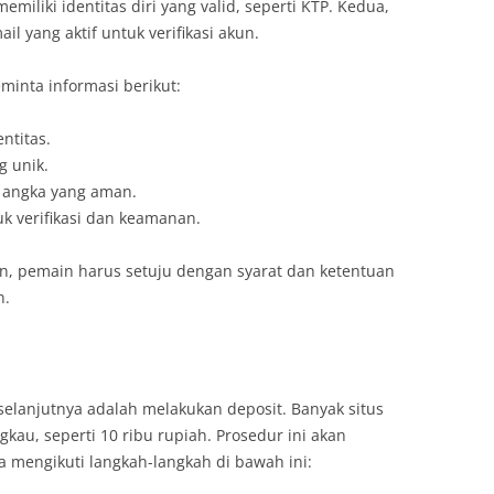
miliki identitas diri yang valid, seperti KTP. Kedua,
 yang aktif untuk verifikasi akun.
minta informasi berikut:
ntitas.
 unik.
n angka yang aman.
k verifikasi dan keamanan.
an, pemain harus setuju dengan syarat dan ketentuan
n.
 selanjutnya adalah melakukan deposit. Banyak situs
kau, seperti 10 ribu rupiah. Prosedur ini akan
a mengikuti langkah-langkah di bawah ini: