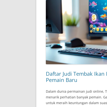
Daftar Judi Tembak Ikan 
Pemain Baru
Dalam dunia permainan judi online, T
menarik perhatian banyak pemain. 
untuk meraih keuntungan dalam sua