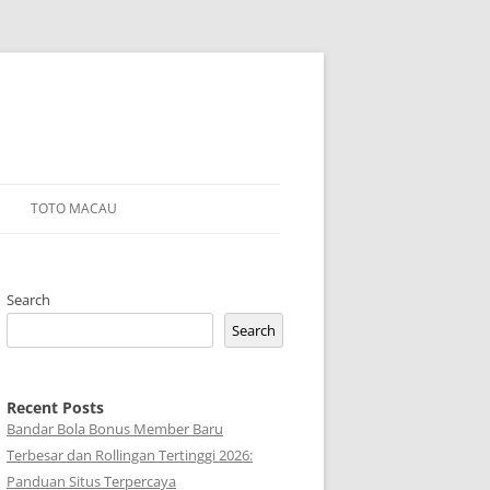
TOTO MACAU
Search
Search
Recent Posts
Bandar Bola Bonus Member Baru
Terbesar dan Rollingan Tertinggi 2026:
Panduan Situs Terpercaya