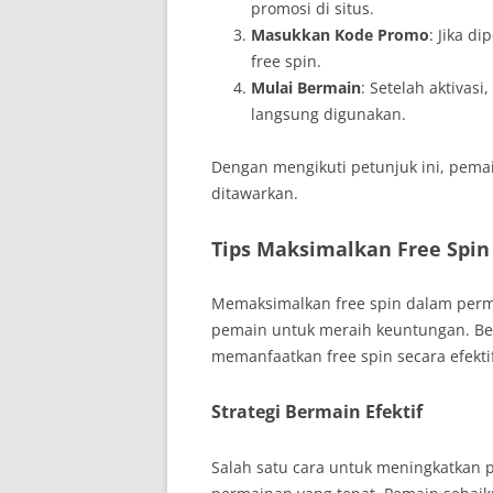
promosi di situs.
Masukkan Kode Promo
: Jika d
free spin.
Mulai Bermain
: Setelah aktivas
langsung digunakan.
Dengan mengikuti petunjuk ini, pema
ditawarkan.
Tips Maksimalkan Free Spi
Memaksimalkan free spin dalam perm
pemain untuk meraih keuntungan. Beb
memanfaatkan free spin secara efekti
Strategi Bermain Efektif
Salah satu cara untuk meningkatkan 