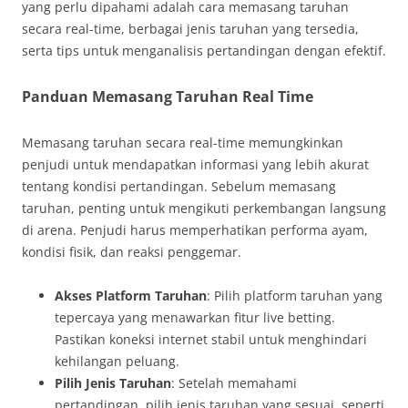
yang perlu dipahami adalah cara memasang taruhan
secara real-time, berbagai jenis taruhan yang tersedia,
serta tips untuk menganalisis pertandingan dengan efektif.
Panduan Memasang Taruhan Real Time
Memasang taruhan secara real-time memungkinkan
penjudi untuk mendapatkan informasi yang lebih akurat
tentang kondisi pertandingan. Sebelum memasang
taruhan, penting untuk mengikuti perkembangan langsung
di arena. Penjudi harus memperhatikan performa ayam,
kondisi fisik, dan reaksi penggemar.
Akses Platform Taruhan
: Pilih platform taruhan yang
tepercaya yang menawarkan fitur live betting.
Pastikan koneksi internet stabil untuk menghindari
kehilangan peluang.
Pilih Jenis Taruhan
: Setelah memahami
pertandingan, pilih jenis taruhan yang sesuai, seperti