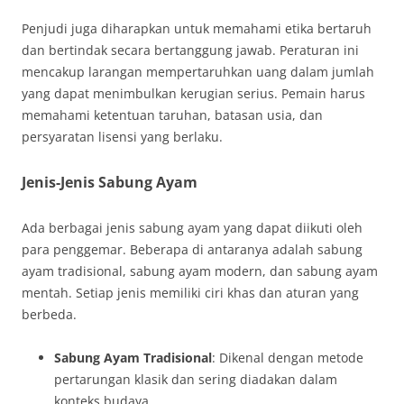
Penjudi juga diharapkan untuk memahami etika bertaruh
dan bertindak secara bertanggung jawab. Peraturan ini
mencakup larangan mempertaruhkan uang dalam jumlah
yang dapat menimbulkan kerugian serius. Pemain harus
memahami ketentuan taruhan, batasan usia, dan
persyaratan lisensi yang berlaku.
Jenis-Jenis Sabung Ayam
Ada berbagai jenis sabung ayam yang dapat diikuti oleh
para penggemar. Beberapa di antaranya adalah sabung
ayam tradisional, sabung ayam modern, dan sabung ayam
mentah. Setiap jenis memiliki ciri khas dan aturan yang
berbeda.
Sabung Ayam Tradisional
: Dikenal dengan metode
pertarungan klasik dan sering diadakan dalam
konteks budaya.