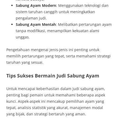
Sabung Ayam Modern
: Menggunakan teknologi dan
sistem taruhan canggih untuk meningkatkan
pengalaman judi.
Sabung Ayam Mentah
: Melibatkan pertarungan ayam
tanpa modifikasi, menampilkan kekuatan alami
unggas.
Pengetahuan mengenai jenis-jenis ini penting untuk
memilih pertarungan yang tepat, serta memahami strategi
taruhan yang sesuai.
Tips Sukses Bermain Judi Sabung Ayam
Untuk mencapai keberhasilan dalam judi sabung ayam,
penting bagi pemain untuk memahami beberapa aspek
kunci. Aspek-aspek ini mencakup pemilihan ayam yang
tepat, analisis statistik yang akurat, manajemen modal
yang bijak, dan strategi bertaruh yang aman.