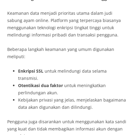
Keamanan data menjadi prioritas utama dalam judi
sabung ayam online. Platform yang terpercaya biasanya
menggunakan teknologi enkripsi tingkat tinggi untuk
melindungi informasi pribadi dan transaksi pengguna.
Beberapa langkah keamanan yang umum digunakan
meliputi:
Enkripsi SSL
untuk melindungi data selama
transmisi.
Otentikasi dua faktor
untuk meningkatkan
perlindungan akun.
Kebijakan privasi yang jelas, menjelaskan bagaimana
data akan digunakan dan dilindungi.
Pengguna juga disarankan untuk menggunakan kata sandi
yang kuat dan tidak membagikan informasi akun dengan