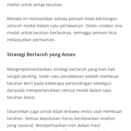
modal untuk setiap taruhan.
Metode ini memastikan bahwa pemain tidak kehilangan
seluruh modal dalam satu perlawanan. Selalu sisakan sisa
modal untuk taruhan berikutnya, sehingga pemain bisa
melanjutkan permainan.
Strategi Bertaruh yang Aman
Mengimplementasikan strategi bertaruh yang hati-hati
sangat penting. Salah satu pendekatan adalah membuat
taruhan kecil pada beberapa pertandingan sekaligus
daripada mempertaruhkan semua modal dalam satu
taruhan besar.
Disarankan juga untuk tidak terbawa emosi saat membuat
taruhan. Semua keputusan harus berdasarkan analisis
yang rasional. Memperhatikan tren dalam hasil