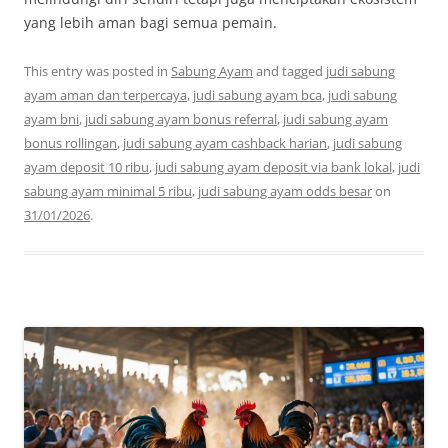
yang lebih aman bagi semua pemain.
This entry was posted in
Sabung Ayam
and tagged
judi sabung
ayam aman dan terpercaya
,
judi sabung ayam bca
,
judi sabung
ayam bni
,
judi sabung ayam bonus referral
,
judi sabung ayam
bonus rollingan
,
judi sabung ayam cashback harian
,
judi sabung
ayam deposit 10 ribu
,
judi sabung ayam deposit via bank lokal
,
judi
sabung ayam minimal 5 ribu
,
judi sabung ayam odds besar
on
31/01/2026
.