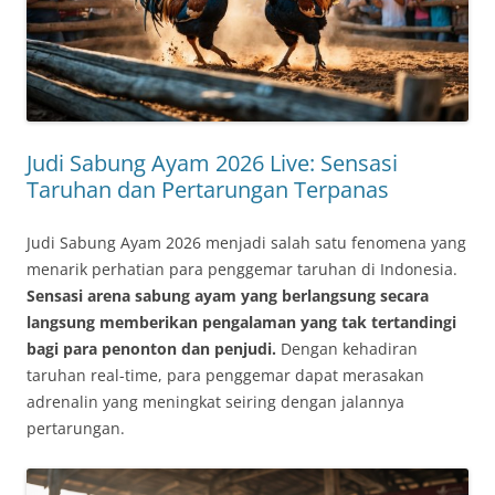
Judi Sabung Ayam 2026 Live: Sensasi
Taruhan dan Pertarungan Terpanas
Judi Sabung Ayam 2026 menjadi salah satu fenomena yang
menarik perhatian para penggemar taruhan di Indonesia.
Sensasi arena sabung ayam yang berlangsung secara
langsung memberikan pengalaman yang tak tertandingi
bagi para penonton dan penjudi.
Dengan kehadiran
taruhan real-time, para penggemar dapat merasakan
adrenalin yang meningkat seiring dengan jalannya
pertarungan.