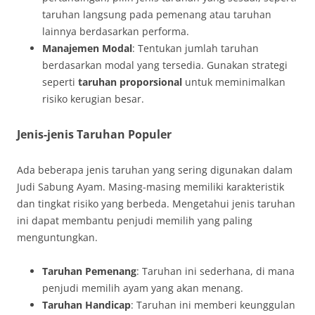
taruhan langsung pada pemenang atau taruhan
lainnya berdasarkan performa.
Manajemen Modal
: Tentukan jumlah taruhan
berdasarkan modal yang tersedia. Gunakan strategi
seperti
taruhan proporsional
untuk meminimalkan
risiko kerugian besar.
Jenis-jenis Taruhan Populer
Ada beberapa jenis taruhan yang sering digunakan dalam
Judi Sabung Ayam. Masing-masing memiliki karakteristik
dan tingkat risiko yang berbeda. Mengetahui jenis taruhan
ini dapat membantu penjudi memilih yang paling
menguntungkan.
Taruhan Pemenang
: Taruhan ini sederhana, di mana
penjudi memilih ayam yang akan menang.
Taruhan Handicap
: Taruhan ini memberi keunggulan