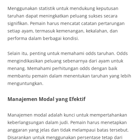
Menggunakan statistik untuk mendukung keputusan
taruhan dapat meningkatkan peluang sukses secara
signifikan. Pemain harus mencatat catatan pertarungan
setiap ayam, termasuk kemenangan, kekalahan, dan
performa dalam berbagai kondisi.
Selain itu, penting untuk memahami odds taruhan. Odds
mengindikasikan peluang sebenarnya dari ayam untuk
menang. Memahami perhitungan odds dengan baik
membantu pemain dalam menentukan taruhan yang lebih
menguntungkan.
Manajemen Modal yang Efektif
Manajemen modal adalah kunci untuk mempertahankan
keberlangsungan dalam judi. Pemain harus menetapkan
anggaran yang jelas dan tidak melampaui batas tersebut.
Disarankan untuk menggunakan persentase tetap dari