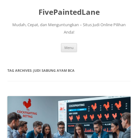
FivePaintedLane
Mudah, Cepat, dan Menguntungkan – Situs Judi Online Pilihan
Anda!
Skip
Menu
to
content
TAG ARCHIVES:
JUDI SABUNG AYAM BCA