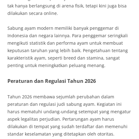
tak hanya berlangsung di arena fisik, tetapi kini juga bisa
dilakukan secara online.
Sabung ayam modern memiliki banyak penggemar di
Indonesia dan negara lainnya. Para penggemar seringkali
mengikuti statistik dan performa ayam untuk membuat
keputusan taruhan yang lebih baik. Pengetahuan tentang
karakteristik ayam, seperti breed dan stamina, sangat
penting untuk meningkatkan peluang menang.
Peraturan dan Regulasi Tahun 2026
Tahun 2026 membawa sejumlah perubahan dalam
peraturan dan regulasi judi sabung ayam. Kegiatan ini
harus mematuhi undang-undang setempat yang mengatur
aspek legalitas perjudian. Pertarungan ayam harus
dilakukan di tempat yang sudah terdaftar dan memenuhi
standar keselamatan yang ditetapkan oleh otoritas.