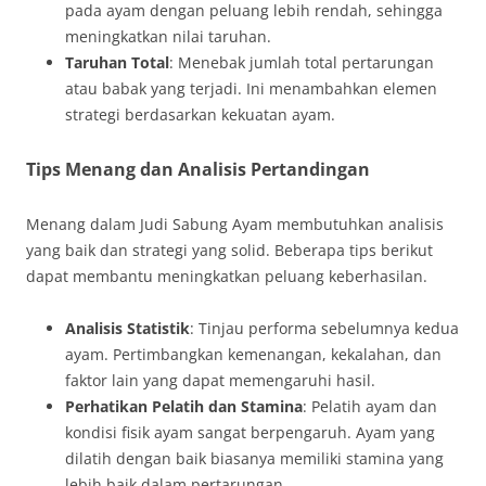
pada ayam dengan peluang lebih rendah, sehingga
meningkatkan nilai taruhan.
Taruhan Total
: Menebak jumlah total pertarungan
atau babak yang terjadi. Ini menambahkan elemen
strategi berdasarkan kekuatan ayam.
Tips Menang dan Analisis Pertandingan
Menang dalam Judi Sabung Ayam membutuhkan analisis
yang baik dan strategi yang solid. Beberapa tips berikut
dapat membantu meningkatkan peluang keberhasilan.
Analisis Statistik
: Tinjau performa sebelumnya kedua
ayam. Pertimbangkan kemenangan, kekalahan, dan
faktor lain yang dapat memengaruhi hasil.
Perhatikan Pelatih dan Stamina
: Pelatih ayam dan
kondisi fisik ayam sangat berpengaruh. Ayam yang
dilatih dengan baik biasanya memiliki stamina yang
lebih baik dalam pertarungan.