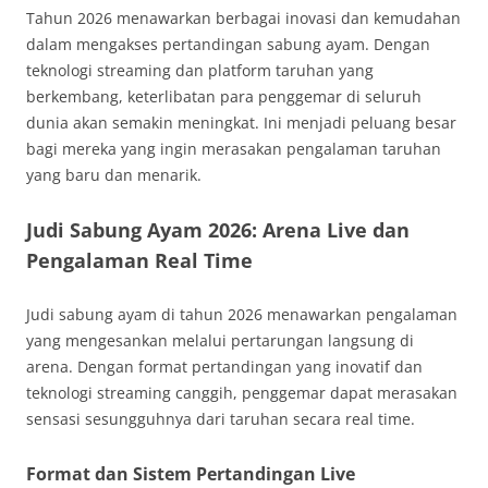
Tahun 2026 menawarkan berbagai inovasi dan kemudahan
dalam mengakses pertandingan sabung ayam. Dengan
teknologi streaming dan platform taruhan yang
berkembang, keterlibatan para penggemar di seluruh
dunia akan semakin meningkat. Ini menjadi peluang besar
bagi mereka yang ingin merasakan pengalaman taruhan
yang baru dan menarik.
Judi Sabung Ayam 2026: Arena Live dan
Pengalaman Real Time
Judi sabung ayam di tahun 2026 menawarkan pengalaman
yang mengesankan melalui pertarungan langsung di
arena. Dengan format pertandingan yang inovatif dan
teknologi streaming canggih, penggemar dapat merasakan
sensasi sesungguhnya dari taruhan secara real time.
Format dan Sistem Pertandingan Live