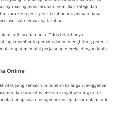
asing-masing jenis taruhan memiliki strategi dan
ui cara kerja jenis-jenis taruhan ini, pemain dapat
formasi saat memasang taruhan.
lam judi taruhan bola. Odds tidak hanya
api juga membantu pemain dalam menghitung potensi
emula dapat memulai perjalanan mereka dengan lebih
la Online
aktivitas yang semakin populer di kalangan penggemar
aruhan dan how situs bekerja sangat penting untuk
 adalah penjelasan mengenai konsep dasar dalam judi