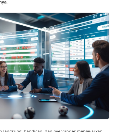
nya.
han langsung, handicap, dan over/under menawarkan