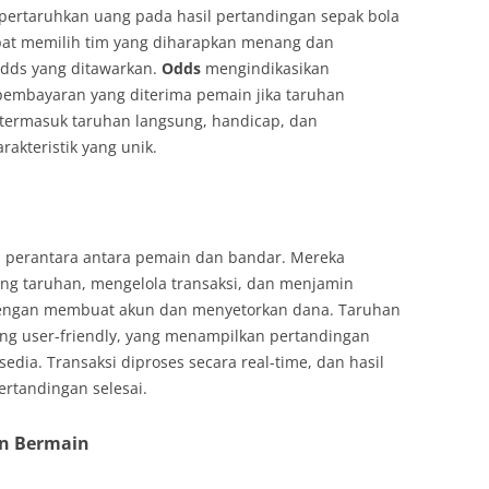
mpertaruhkan uang pada hasil pertandingan sepak bola
apat memilih tim yang diharapkan menang dan
dds yang ditawarkan.
Odds
mengindikasikan
embayaran yang diterima pemain jika taruhan
, termasuk taruhan langsung, handicap, dan
akteristik yang unik.
ai perantara antara pemain dan bandar. Mereka
g taruhan, mengelola transaksi, dan menjamin
engan membuat akun dan menyetorkan dana. Taruhan
ng user-friendly, yang menampilkan pertandingan
edia. Transaksi diproses secara real-time, dan hasil
rtandingan selesai.
n Bermain