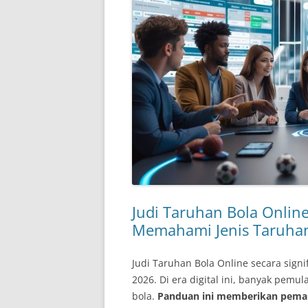
Judi Taruhan Bola Onli
Memahami Jenis Taruha
Judi Taruhan Bola Online secara sign
2026. Di era digital ini, banyak pemul
bola.
Panduan ini memberikan pemaha