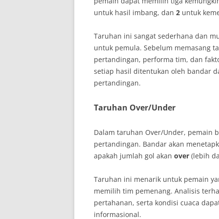
pemain dapat memilih tiga kemungkin
untuk hasil imbang, dan
2
untuk keme
Taruhan ini sangat sederhana dan mu
untuk pemula. Sebelum memasang taru
pertandingan, performa tim, dan fakt
setiap hasil ditentukan oleh bandar 
pertandingan.
Taruhan Over/Under
Dalam taruhan Over/Under, pemain be
pertandingan. Bandar akan menetapk
apakah jumlah gol akan
over
(lebih da
Taruhan ini menarik untuk pemain ya
memilih tim pemenang. Analisis terh
pertahanan, serta kondisi cuaca da
informasional.