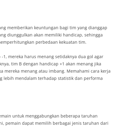
yang memberikan keuntungan bagi tim yang dianggap
yang diunggulkan akan memiliki handicap, sehingga
memperhitungkan perbedaan kekuatan tim.
ap -1, mereka harus menang setidaknya dua gol agar
nya, tim B dengan handicap +1 akan menang jika
jika mereka menang atau imbang. Memahami cara kerja
g lebih mendalam terhadap statistik dan performa
emain untuk menggabungkan beberapa taruhan
ni, pemain dapat memilih berbagai jenis taruhan dari