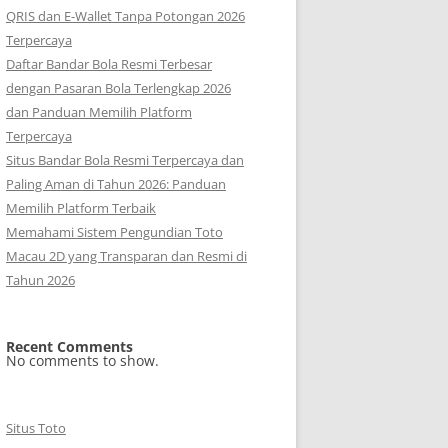
QRIS dan E-Wallet Tanpa Potongan 2026
Terpercaya
Daftar Bandar Bola Resmi Terbesar
dengan Pasaran Bola Terlengkap 2026
dan Panduan Memilih Platform
Terpercaya
Situs Bandar Bola Resmi Terpercaya dan
Paling Aman di Tahun 2026: Panduan
Memilih Platform Terbaik
Memahami Sistem Pengundian Toto
Macau 2D yang Transparan dan Resmi di
Tahun 2026
Recent Comments
No comments to show.
Situs Toto