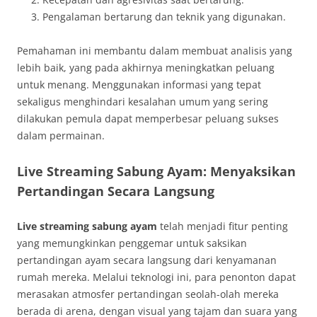
Pengalaman bertarung dan teknik yang digunakan.
Pemahaman ini membantu dalam membuat analisis yang
lebih baik, yang pada akhirnya meningkatkan peluang
untuk menang. Menggunakan informasi yang tepat
sekaligus menghindari kesalahan umum yang sering
dilakukan pemula dapat memperbesar peluang sukses
dalam permainan.
Live Streaming Sabung Ayam: Menyaksikan
Pertandingan Secara Langsung
Live streaming sabung ayam
telah menjadi fitur penting
yang memungkinkan penggemar untuk saksikan
pertandingan ayam secara langsung dari kenyamanan
rumah mereka. Melalui teknologi ini, para penonton dapat
merasakan atmosfer pertandingan seolah-olah mereka
berada di arena, dengan visual yang tajam dan suara yang