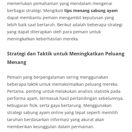
memerlukan pemahaman yang mendalam mengenai
berbagai strategi. Mengikuti
tips menang sabung ayam
dapat membantu pemain mengambil keputusan yang
lebih baik saat bertaruh. Berikut adalah beberapa strategi
yang dapat diterapkan oleh para pemain untuk
meningkatkan keberhasilan mereka.
Strategi dan Taktik untuk Meningkatkan Peluang
Menang
Pemain yang berpengalaman sering menggunakan
beberapa taktik untuk memaksimalkan peluang mereka.
Pertama, penting untuk melakukan analisis statistik pada
performa ayam, termasuk hasil pertandingan sebelumnya,
kebugaran fisik, serta gaya bertarung. Menggunakan
strategi sabung ayam online yang tepat seperti memilih
taruhan berdasarkan informasi yang akurat akan
memberikan keunggulan dalam permainan.