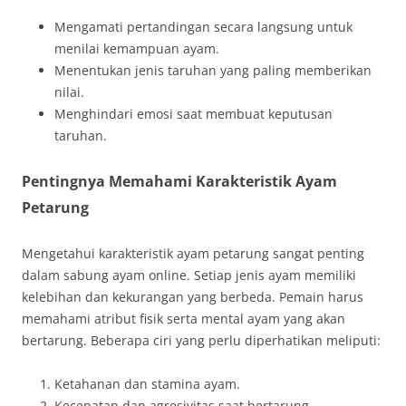
Mengamati pertandingan secara langsung untuk
menilai kemampuan ayam.
Menentukan jenis taruhan yang paling memberikan
nilai.
Menghindari emosi saat membuat keputusan
taruhan.
Pentingnya Memahami Karakteristik Ayam
Petarung
Mengetahui karakteristik ayam petarung sangat penting
dalam sabung ayam online. Setiap jenis ayam memiliki
kelebihan dan kekurangan yang berbeda. Pemain harus
memahami atribut fisik serta mental ayam yang akan
bertarung. Beberapa ciri yang perlu diperhatikan meliputi:
Ketahanan dan stamina ayam.
Kecepatan dan agresivitas saat bertarung.