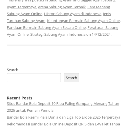
Ayam Terpercaya
,
Arena Sabung Ayam Terbaik
,
Cara Menang
Sabung Ayam Online
,
Histori Sabung Ayam di Indonesia
,
Jenis
Taruhan Sabung Ayam
,
Keuntungan Bermain Sabung Ayam Online
,
Panduan Bermain Sabung Ayam Secara Online
,
Peraturan Sabung
Ayam Online
,
Strategi Sabung Ayam Indonesia
on
14/12/2024
.
Search
Search
Recent Posts
Situs Bandar Bola Deposit 10 Ribu Paling Gampang Menang Tahun
2026 untuk Pemain Pemula
Bandar Bola Resmi Piala Dunia dan Liga Top Eropa 2026 Terpercaya
Rekomendasi Bandar Bola Online Deposit QRIS dan E-Wallet Tanpa