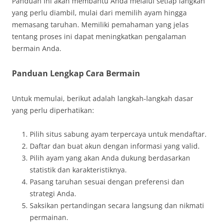
Panduan ini akan membantu Anda melalui setiap langkah
yang perlu diambil, mulai dari memilih ayam hingga
memasang taruhan. Memiliki pemahaman yang jelas
tentang proses ini dapat meningkatkan pengalaman
bermain Anda.
Panduan Lengkap Cara Bermain
Untuk memulai, berikut adalah langkah-langkah dasar
yang perlu diperhatikan:
Pilih situs sabung ayam terpercaya untuk mendaftar.
Daftar dan buat akun dengan informasi yang valid.
Pilih ayam yang akan Anda dukung berdasarkan
statistik dan karakteristiknya.
Pasang taruhan sesuai dengan preferensi dan
strategi Anda.
Saksikan pertandingan secara langsung dan nikmati
permainan.