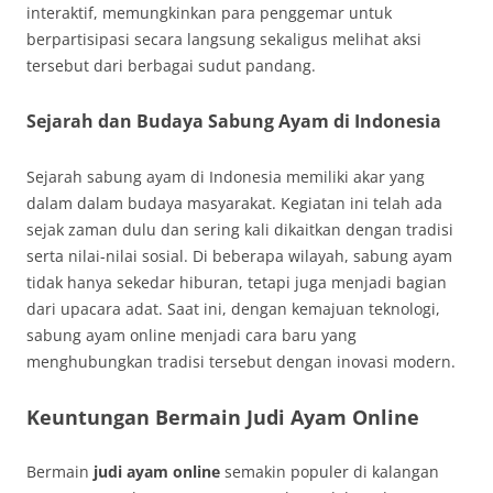
interaktif, memungkinkan para penggemar untuk
berpartisipasi secara langsung sekaligus melihat aksi
tersebut dari berbagai sudut pandang.
Sejarah dan Budaya Sabung Ayam di Indonesia
Sejarah sabung ayam di Indonesia memiliki akar yang
dalam dalam budaya masyarakat. Kegiatan ini telah ada
sejak zaman dulu dan sering kali dikaitkan dengan tradisi
serta nilai-nilai sosial. Di beberapa wilayah, sabung ayam
tidak hanya sekedar hiburan, tetapi juga menjadi bagian
dari upacara adat. Saat ini, dengan kemajuan teknologi,
sabung ayam online menjadi cara baru yang
menghubungkan tradisi tersebut dengan inovasi modern.
Keuntungan Bermain Judi Ayam Online
Bermain
judi ayam online
semakin populer di kalangan