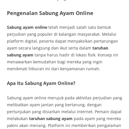
Pengenalan Sabung Ayam Online
Sabung ayam online
telah menjadi salah satu bentuk
perjudian yang populer di kalangan masyarakat. Melalui
platform digital, peserta dapat menyaksikan pertarungan
ayam secara langsung dan ikut serta dalam
taruhan
sabung ayam
tanpa harus hadir di lokasi fisik. Konsep ini
menawarkan kemudahan bagi mereka yang ingin
menikmati hiburan ini dari kenyamanan rumah.
Apa Itu Sabung Ayam Online?
Sabung ayam online merujuk pada aktivitas perjudian yang
melibatkan ayam jantan yang bertarung, dengan
pertunjukan yang disiarkan melalui internet. Pemain dapat
melakukan
taruhan sabung ayam
pada ayam yang mereka
yakini akan menang. Platform ini memberikan pengalaman