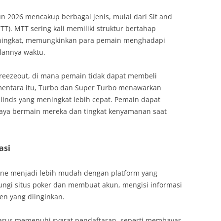
n 2026 mencakup berbagai jenis, mulai dari Sit and
T). MTT sering kali memiliki struktur bertahap
eningkat, memungkinkan para pemain menghadapi
lannya waktu.
Freezeout, di mana pemain tidak dapat membeli
ementara itu, Turbo dan Super Turbo menawarkan
blinds yang meningkat lebih cepat. Pemain dapat
gaya bermain mereka dan tingkat kenyamanan saat
asi
ine menjadi lebih mudah dengan platform yang
ungi situs poker dan membuat akun, mengisi informasi
en yang diinginkan.
arus memenuhi syarat pendaftaran, seperti membayar