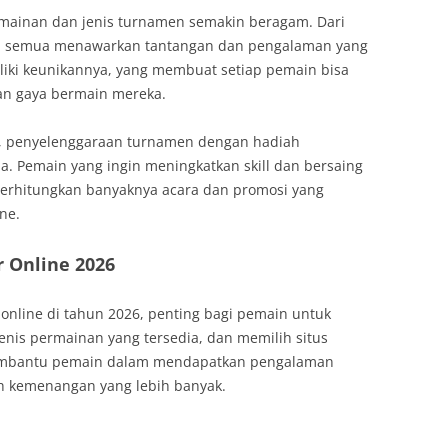
ermainan dan jenis turnamen semakin beragam. Dari
o, semua menawarkan tantangan dan pengalaman yang
liki keunikannya, yang membuat setiap pemain bisa
an gaya bermain mereka.
, penyelenggaraan turnamen dengan hadiah
a. Pemain yang ingin meningkatkan skill dan bersaing
perhitungkan banyaknya acara dan promosi yang
ne.
 Online 2026
online di tahun 2026, penting bagi pemain untuk
nis permainan yang tersedia, dan memilih situs
membantu pemain dalam mendapatkan pengalaman
ih kemenangan yang lebih banyak.