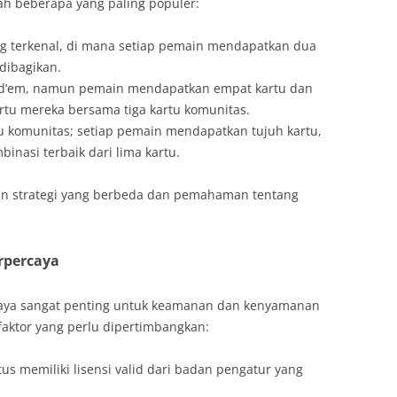
lah beberapa yang paling populer:
ng terkenal, di mana setiap pemain mendapatkan dua
 dibagikan.
old’em, namun pemain mendapatkan empat kartu dan
tu mereka bersama tiga kartu komunitas.
tu komunitas; setiap pemain mendapatkan tujuh kartu,
nasi terbaik dari lima kartu.
kan strategi yang berbeda dan pemahaman tentang
erpercaya
rcaya sangat penting untuk keamanan dan kenyamanan
faktor yang perlu dipertimbangkan:
itus memiliki lisensi valid dari badan pengatur yang