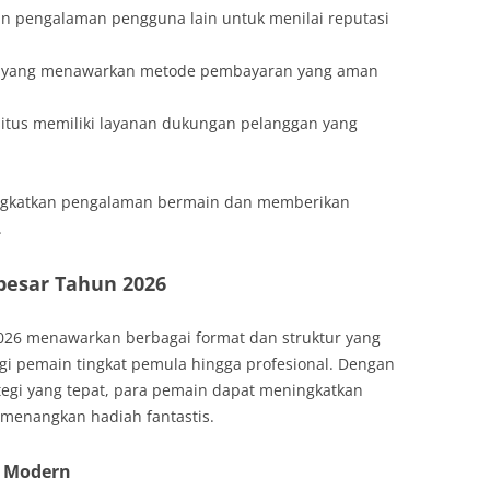
an pengalaman pengguna lain untuk menilai reputasi
tus yang menawarkan metode pembayaran yang aman
 situs memiliki layanan dukungan pelanggan yang
ingkatkan pengalaman bermain dan memberikan
.
besar Tahun 2026
026 menawarkan berbagai format dan struktur yang
i pemain tingkat pemula hingga profesional. Dengan
egi yang tepat, para pemain dapat meningkatkan
menangkan hadiah fantastis.
n Modern