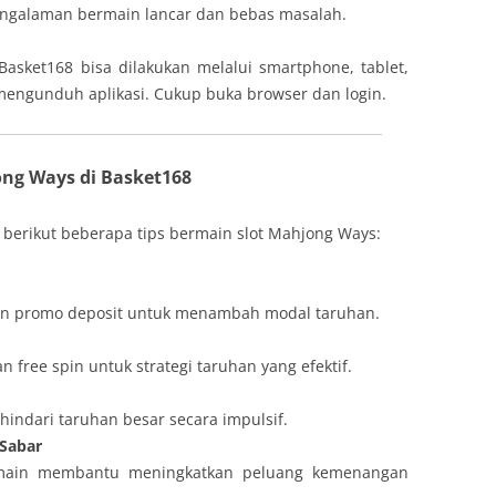
ngalaman bermain lancar dan bebas masalah.
asket168 bisa dilakukan melalui smartphone, tablet,
engunduh aplikasi. Cukup buka browser dan login.
ng Ways di Basket168
berikut beberapa tips bermain slot Mahjong Ways:
 promo deposit untuk menambah modal taruhan.
dan free spin untuk strategi taruhan yang efektif.
hindari taruhan besar secara impulsif.
 Sabar
rmain membantu meningkatkan peluang kemenangan