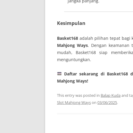
jangka panjang.
Kesimpulan
Basket168
adalah pilihan tepat bagi
Mahjong Ways
. Dengan keamanan t
mudah, Basket168 siap memberi
menguntungkan.
Daftar sekarang di Basket168 
Mahjong Ways!
This entry was posted in
Balap Kuda
and t
Slot Mahjong Ways
on
03/06/2025
.