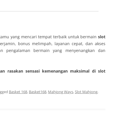
 kamu yang mencari tempat terbaik untuk bermain
slot
erjamin, bonus melimpah, layanan cepat, dan akses
kan pengalaman bermain yang menyenangkan dan
dan rasakan sensasi kemenangan maksimal di slot
agged
Basket 168
,
Basket168
,
Mahjong Ways
,
Slot Mahjong
,