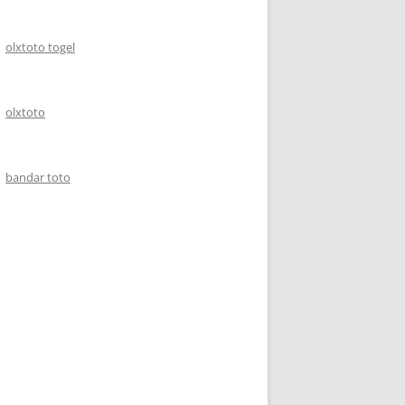
olxtoto togel
olxtoto
bandar toto