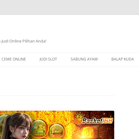
udi Online Pilihan Anda!
Skip
to
CEME ONLINE
JUDI SLOT
SABUNG AYAM
BALAP KUDA
content