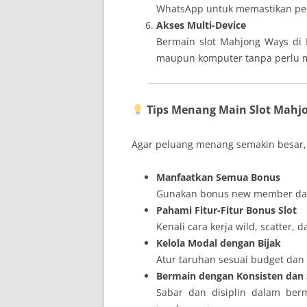
WhatsApp untuk memastikan pe
Akses Multi-Device
Bermain slot Mahjong Ways di B
maupun komputer tanpa perlu m
Tips Menang Main Slot Mahjo
Agar peluang menang semakin besar, 
Manfaatkan Semua Bonus
Gunakan bonus new member dan
Pahami Fitur-Fitur Bonus Slot
Kenali cara kerja wild, scatter, 
Kelola Modal dengan Bijak
Atur taruhan sesuai budget dan 
Bermain dengan Konsisten dan
Sabar dan disiplin dalam be