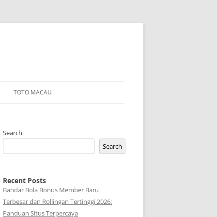
TOTO MACAU
Search
Search
Recent Posts
Bandar Bola Bonus Member Baru
Terbesar dan Rollingan Tertinggi 2026:
Panduan Situs Terpercaya