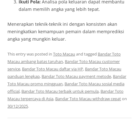
Ikuti Pola:
Analisa pola keluaran dapat membantu
dalam memilih angka yang lebih tepat.
Menerapkan teknik-teknik ini dengan konsisten akan
meningkatkan kemampuan pemain dalam memprediksi
angka yang mungkin keluar.
This entry was posted in
Toto Macau
and tagged
Bandar Toto
Macau ambang batas taruhan
,
Bandar Toto Macau customer
service
,
Bandar Toto Macau daftar via HP
,
Bandar Toto Macau
panduan lengkap
,
Bandar Toto Macau payment metode
,
Bandar
Toto Macau promo mingguan
,
Bandar Toto Macau sosial media
official
,
Bandar Toto Macau terbaik untuk pemula
,
Bandar Toto
Macau terpercaya di Asia
,
Bandar Toto Macau withdraw cepat
on
30/12/2025
.