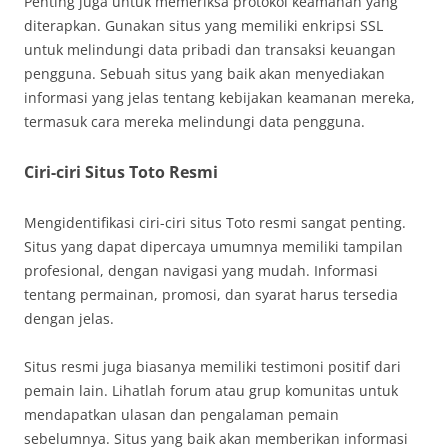
Penting juga untuk memeriksa protokol keamanan yang
diterapkan. Gunakan situs yang memiliki enkripsi SSL
untuk melindungi data pribadi dan transaksi keuangan
pengguna. Sebuah situs yang baik akan menyediakan
informasi yang jelas tentang kebijakan keamanan mereka,
termasuk cara mereka melindungi data pengguna.
Ciri-ciri Situs Toto Resmi
Mengidentifikasi ciri-ciri situs Toto resmi sangat penting.
Situs yang dapat dipercaya umumnya memiliki tampilan
profesional, dengan navigasi yang mudah. Informasi
tentang permainan, promosi, dan syarat harus tersedia
dengan jelas.
Situs resmi juga biasanya memiliki testimoni positif dari
pemain lain. Lihatlah forum atau grup komunitas untuk
mendapatkan ulasan dan pengalaman pemain
sebelumnya. Situs yang baik akan memberikan informasi