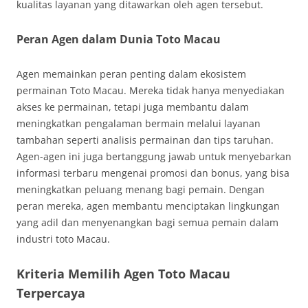
kualitas layanan yang ditawarkan oleh agen tersebut.
Peran Agen dalam Dunia Toto Macau
Agen memainkan peran penting dalam ekosistem
permainan Toto Macau. Mereka tidak hanya menyediakan
akses ke permainan, tetapi juga membantu dalam
meningkatkan pengalaman bermain melalui layanan
tambahan seperti analisis permainan dan tips taruhan.
Agen-agen ini juga bertanggung jawab untuk menyebarkan
informasi terbaru mengenai promosi dan bonus, yang bisa
meningkatkan peluang menang bagi pemain. Dengan
peran mereka, agen membantu menciptakan lingkungan
yang adil dan menyenangkan bagi semua pemain dalam
industri toto Macau.
Kriteria Memilih Agen Toto Macau
Terpercaya