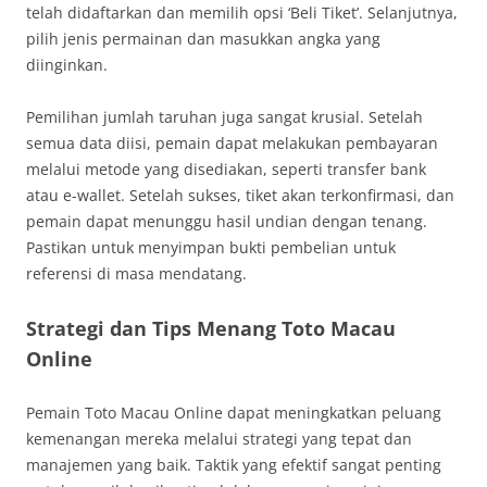
telah didaftarkan dan memilih opsi ‘Beli Tiket’. Selanjutnya,
pilih jenis permainan dan masukkan angka yang
diinginkan.
Pemilihan jumlah taruhan juga sangat krusial. Setelah
semua data diisi, pemain dapat melakukan pembayaran
melalui metode yang disediakan, seperti transfer bank
atau e-wallet. Setelah sukses, tiket akan terkonfirmasi, dan
pemain dapat menunggu hasil undian dengan tenang.
Pastikan untuk menyimpan bukti pembelian untuk
referensi di masa mendatang.
Strategi dan Tips Menang Toto Macau
Online
Pemain Toto Macau Online dapat meningkatkan peluang
kemenangan mereka melalui strategi yang tepat dan
manajemen yang baik. Taktik yang efektif sangat penting