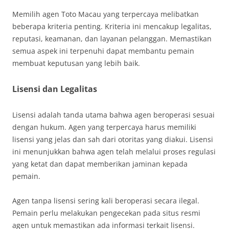
Memilih agen Toto Macau yang terpercaya melibatkan
beberapa kriteria penting. Kriteria ini mencakup legalitas,
reputasi, keamanan, dan layanan pelanggan. Memastikan
semua aspek ini terpenuhi dapat membantu pemain
membuat keputusan yang lebih baik.
Lisensi dan Legalitas
Lisensi adalah tanda utama bahwa agen beroperasi sesuai
dengan hukum. Agen yang terpercaya harus memiliki
lisensi yang jelas dan sah dari otoritas yang diakui. Lisensi
ini menunjukkan bahwa agen telah melalui proses regulasi
yang ketat dan dapat memberikan jaminan kepada
pemain.
Agen tanpa lisensi sering kali beroperasi secara ilegal.
Pemain perlu melakukan pengecekan pada situs resmi
agen untuk memastikan ada informasi terkait lisensi.