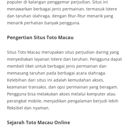
populer di kalangan penggemar perjudian. Situs ini
menawarkan berbagai jenis permainan, termasuk lotere
dan taruhan olahraga, dengan fitur-fitur menarik yang
menarik perhatian banyak pengguna.
Pengertian Situs Toto Macau
Situs Toto Macau merupakan situs perjudian daring yang
menyediakan layanan lotere dan taruhan. Pengguna dapat
membeli tiket untuk berbagai jenis permainan dan
memasang taruhan pada berbagai acara olahraga.
Kelebihan dari situs ini adalah kemudahan akses,
keamanan transaksi, dan opsi permainan yang beragam.
Pengguna bisa melakukan akses melalui komputer atau
perangkat mobile, menjadikan pengalaman berjudi lebih
fleksibel dan nyaman.
Sejarah Toto Macau Online