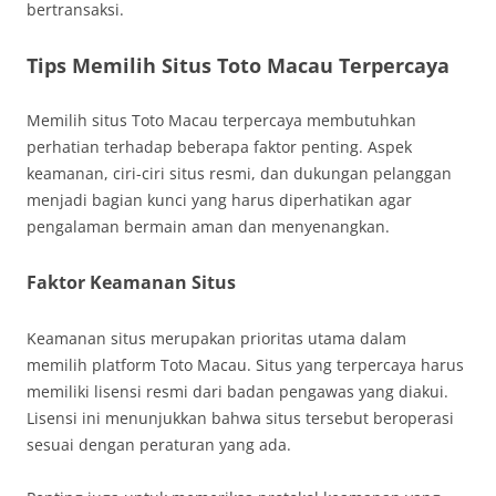
bertransaksi.
Tips Memilih Situs Toto Macau Terpercaya
Memilih situs Toto Macau terpercaya membutuhkan
perhatian terhadap beberapa faktor penting. Aspek
keamanan, ciri-ciri situs resmi, dan dukungan pelanggan
menjadi bagian kunci yang harus diperhatikan agar
pengalaman bermain aman dan menyenangkan.
Faktor Keamanan Situs
Keamanan situs merupakan prioritas utama dalam
memilih platform Toto Macau. Situs yang terpercaya harus
memiliki lisensi resmi dari badan pengawas yang diakui.
Lisensi ini menunjukkan bahwa situs tersebut beroperasi
sesuai dengan peraturan yang ada.