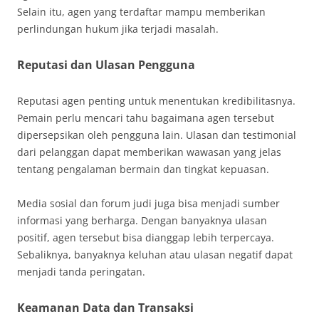
Selain itu, agen yang terdaftar mampu memberikan
perlindungan hukum jika terjadi masalah.
Reputasi dan Ulasan Pengguna
Reputasi agen penting untuk menentukan kredibilitasnya.
Pemain perlu mencari tahu bagaimana agen tersebut
dipersepsikan oleh pengguna lain. Ulasan dan testimonial
dari pelanggan dapat memberikan wawasan yang jelas
tentang pengalaman bermain dan tingkat kepuasan.
Media sosial dan forum judi juga bisa menjadi sumber
informasi yang berharga. Dengan banyaknya ulasan
positif, agen tersebut bisa dianggap lebih terpercaya.
Sebaliknya, banyaknya keluhan atau ulasan negatif dapat
menjadi tanda peringatan.
Keamanan Data dan Transaksi