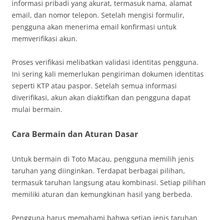
informasi pribadi yang akurat, termasuk nama, alamat
email, dan nomor telepon. Setelah mengisi formulir,
pengguna akan menerima email konfirmasi untuk
memverifikasi akun.
Proses verifikasi melibatkan validasi identitas pengguna.
Ini sering kali memerlukan pengiriman dokumen identitas
seperti KTP atau paspor. Setelah semua informasi
diverifikasi, akun akan diaktifkan dan pengguna dapat
mulai bermain.
Cara Bermain dan Aturan Dasar
Untuk bermain di Toto Macau, pengguna memilih jenis
taruhan yang diinginkan. Terdapat berbagai pilihan,
termasuk taruhan langsung atau kombinasi. Setiap pilihan
memiliki aturan dan kemungkinan hasil yang berbeda.
Pengguna harus memahami bahwa setiap jenis taruhan