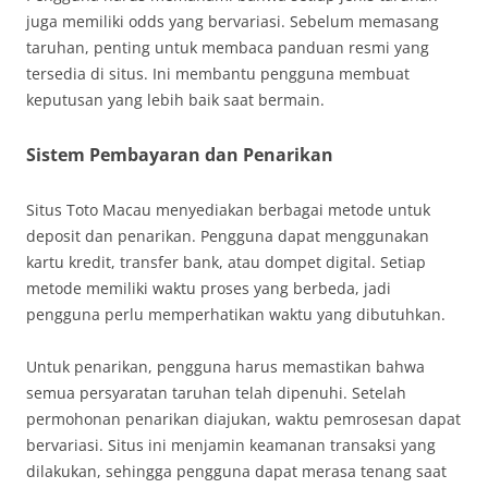
juga memiliki odds yang bervariasi. Sebelum memasang
taruhan, penting untuk membaca panduan resmi yang
tersedia di situs. Ini membantu pengguna membuat
keputusan yang lebih baik saat bermain.
Sistem Pembayaran dan Penarikan
Situs Toto Macau menyediakan berbagai metode untuk
deposit dan penarikan. Pengguna dapat menggunakan
kartu kredit, transfer bank, atau dompet digital. Setiap
metode memiliki waktu proses yang berbeda, jadi
pengguna perlu memperhatikan waktu yang dibutuhkan.
Untuk penarikan, pengguna harus memastikan bahwa
semua persyaratan taruhan telah dipenuhi. Setelah
permohonan penarikan diajukan, waktu pemrosesan dapat
bervariasi. Situs ini menjamin keamanan transaksi yang
dilakukan, sehingga pengguna dapat merasa tenang saat