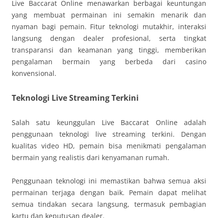
Live Baccarat Online menawarkan berbagai keuntungan
yang membuat permainan ini semakin menarik dan
nyaman bagi pemain. Fitur teknologi mutakhir, interaksi
langsung dengan dealer profesional, serta tingkat
transparansi dan keamanan yang tinggi, memberikan
pengalaman bermain yang berbeda dari casino
konvensional.
Teknologi Live Streaming Terkini
Salah satu keunggulan Live Baccarat Online adalah
penggunaan teknologi live streaming terkini. Dengan
kualitas video HD, pemain bisa menikmati pengalaman
bermain yang realistis dari kenyamanan rumah.
Penggunaan teknologi ini memastikan bahwa semua aksi
permainan terjaga dengan baik. Pemain dapat melihat
semua tindakan secara langsung, termasuk pembagian
kartu dan keputusan dealer.