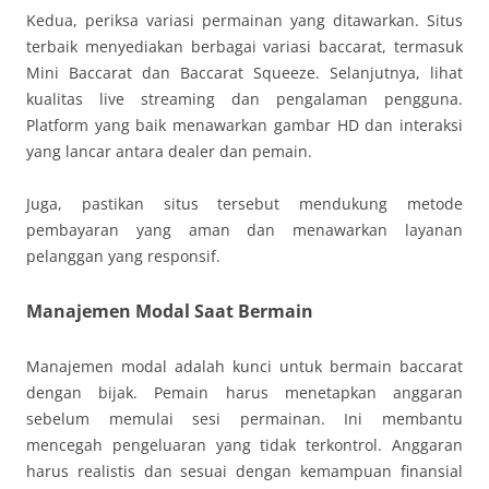
Kedua, periksa variasi permainan yang ditawarkan. Situs
terbaik menyediakan berbagai variasi baccarat, termasuk
Mini Baccarat dan Baccarat Squeeze. Selanjutnya, lihat
kualitas live streaming dan pengalaman pengguna.
Platform yang baik menawarkan gambar HD dan interaksi
yang lancar antara dealer dan pemain.
Juga, pastikan situs tersebut mendukung metode
pembayaran yang aman dan menawarkan layanan
pelanggan yang responsif.
Manajemen Modal Saat Bermain
Manajemen modal adalah kunci untuk bermain baccarat
dengan bijak. Pemain harus menetapkan anggaran
sebelum memulai sesi permainan. Ini membantu
mencegah pengeluaran yang tidak terkontrol. Anggaran
harus realistis dan sesuai dengan kemampuan finansial