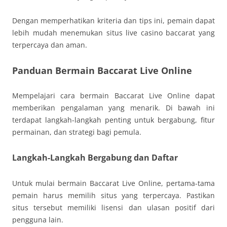
Dengan memperhatikan kriteria dan tips ini, pemain dapat
lebih mudah menemukan situs live casino baccarat yang
terpercaya dan aman.
Panduan Bermain Baccarat Live Online
Mempelajari cara bermain Baccarat Live Online dapat
memberikan pengalaman yang menarik. Di bawah ini
terdapat langkah-langkah penting untuk bergabung, fitur
permainan, dan strategi bagi pemula.
Langkah-Langkah Bergabung dan Daftar
Untuk mulai bermain Baccarat Live Online, pertama-tama
pemain harus memilih situs yang terpercaya. Pastikan
situs tersebut memiliki lisensi dan ulasan positif dari
pengguna lain.