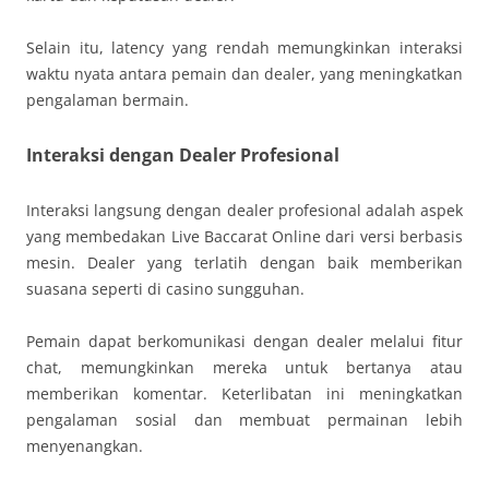
Selain itu, latency yang rendah memungkinkan interaksi
waktu nyata antara pemain dan dealer, yang meningkatkan
pengalaman bermain.
Interaksi dengan Dealer Profesional
Interaksi langsung dengan dealer profesional adalah aspek
yang membedakan Live Baccarat Online dari versi berbasis
mesin. Dealer yang terlatih dengan baik memberikan
suasana seperti di casino sungguhan.
Pemain dapat berkomunikasi dengan dealer melalui fitur
chat, memungkinkan mereka untuk bertanya atau
memberikan komentar. Keterlibatan ini meningkatkan
pengalaman sosial dan membuat permainan lebih
menyenangkan.