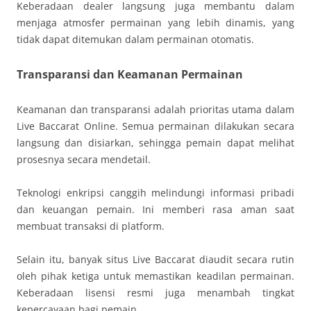
Keberadaan dealer langsung juga membantu dalam
menjaga atmosfer permainan yang lebih dinamis, yang
tidak dapat ditemukan dalam permainan otomatis.
Transparansi dan Keamanan Permainan
Keamanan dan transparansi adalah prioritas utama dalam
Live Baccarat Online. Semua permainan dilakukan secara
langsung dan disiarkan, sehingga pemain dapat melihat
prosesnya secara mendetail.
Teknologi enkripsi canggih melindungi informasi pribadi
dan keuangan pemain. Ini memberi rasa aman saat
membuat transaksi di platform.
Selain itu, banyak situs Live Baccarat diaudit secara rutin
oleh pihak ketiga untuk memastikan keadilan permainan.
Keberadaan lisensi resmi juga menambah tingkat
kepercayaan bagi pemain.