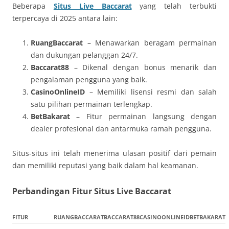
Beberapa
Situs Live Baccarat
yang telah terbukti
terpercaya di 2025 antara lain:
RuangBaccarat
– Menawarkan beragam permainan
dan dukungan pelanggan 24/7.
Baccarat88
– Dikenal dengan bonus menarik dan
pengalaman pengguna yang baik.
CasinoOnlineID
– Memiliki lisensi resmi dan salah
satu pilihan permainan terlengkap.
BetBakarat
– Fitur permainan langsung dengan
dealer profesional dan antarmuka ramah pengguna.
Situs-situs ini telah menerima ulasan positif dari pemain
dan memiliki reputasi yang baik dalam hal keamanan.
Perbandingan Fitur Situs Live Baccarat
FITUR
RUANGBACCARAT
BACCARAT88
CASINOONLINEID
BETBAKARAT