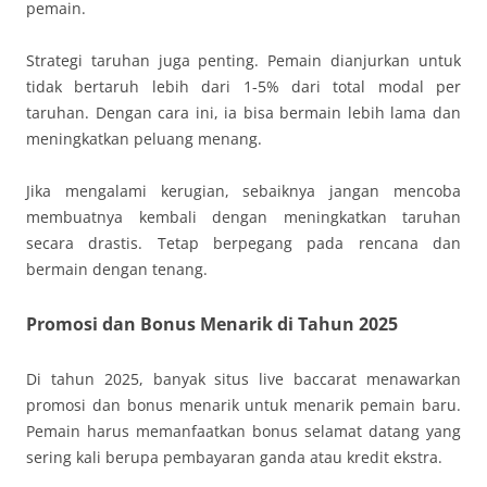
pemain.
Strategi taruhan juga penting. Pemain dianjurkan untuk
tidak bertaruh lebih dari 1-5% dari total modal per
taruhan. Dengan cara ini, ia bisa bermain lebih lama dan
meningkatkan peluang menang.
Jika mengalami kerugian, sebaiknya jangan mencoba
membuatnya kembali dengan meningkatkan taruhan
secara drastis. Tetap berpegang pada rencana dan
bermain dengan tenang.
Promosi dan Bonus Menarik di Tahun 2025
Di tahun 2025, banyak situs live baccarat menawarkan
promosi dan bonus menarik untuk menarik pemain baru.
Pemain harus memanfaatkan bonus selamat datang yang
sering kali berupa pembayaran ganda atau kredit ekstra.