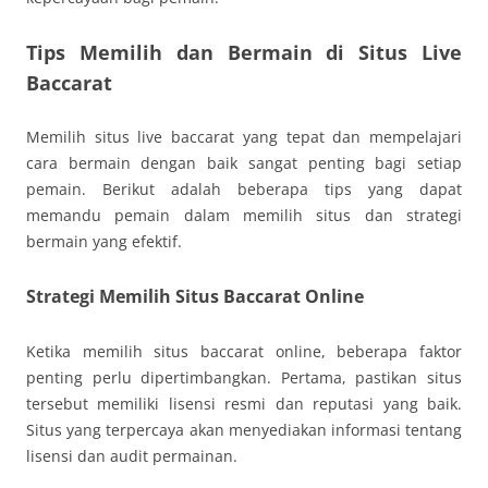
Tips Memilih dan Bermain di Situs Live
Baccarat
Memilih situs live baccarat yang tepat dan mempelajari
cara bermain dengan baik sangat penting bagi setiap
pemain. Berikut adalah beberapa tips yang dapat
memandu pemain dalam memilih situs dan strategi
bermain yang efektif.
Strategi Memilih Situs Baccarat Online
Ketika memilih situs baccarat online, beberapa faktor
penting perlu dipertimbangkan. Pertama, pastikan situs
tersebut memiliki lisensi resmi dan reputasi yang baik.
Situs yang terpercaya akan menyediakan informasi tentang
lisensi dan audit permainan.