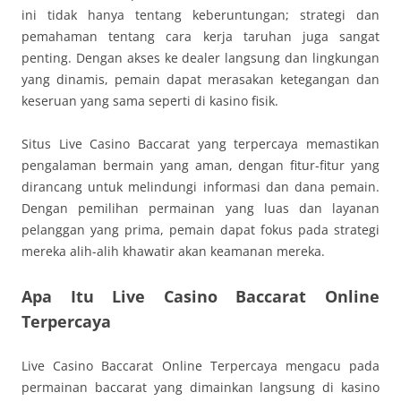
ini tidak hanya tentang keberuntungan; strategi dan
pemahaman tentang cara kerja taruhan juga sangat
penting. Dengan akses ke dealer langsung dan lingkungan
yang dinamis, pemain dapat merasakan ketegangan dan
keseruan yang sama seperti di kasino fisik.
Situs Live Casino Baccarat yang terpercaya memastikan
pengalaman bermain yang aman, dengan fitur-fitur yang
dirancang untuk melindungi informasi dan dana pemain.
Dengan pemilihan permainan yang luas dan layanan
pelanggan yang prima, pemain dapat fokus pada strategi
mereka alih-alih khawatir akan keamanan mereka.
Apa Itu Live Casino Baccarat Online
Terpercaya
Live Casino Baccarat Online Terpercaya mengacu pada
permainan baccarat yang dimainkan langsung di kasino