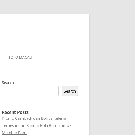
TOTO MACAU
Search
Search
Recent Posts
Promo Cashback dan Bonus Referral
Terbesar dari Bandar Bola Resmi untuk
Member Baru