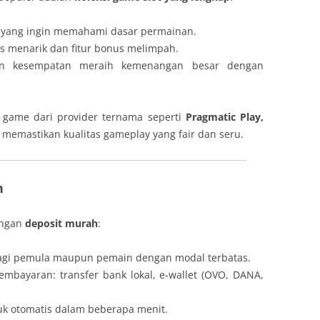
a yang ingin memahami dasar permainan.
s menarik dan fitur bonus melimpah.
an kesempatan meraih kemenangan besar dengan
 game dari provider ternama seperti
Pragmatic Play,
, memastikan kualitas gameplay yang fair dan seru.
h
engan
deposit murah
:
bagi pemula maupun pemain dengan modal terbatas.
bayaran: transfer bank lokal, e-wallet (OVO, DANA,
suk otomatis dalam beberapa menit.