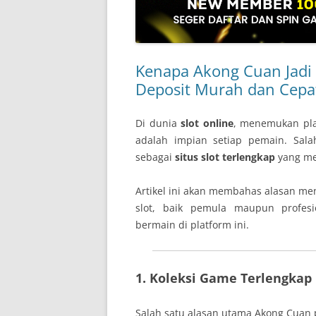
Kenapa Akong Cuan Jadi 
Deposit Murah dan Cepa
Di dunia
slot online
, menemukan pl
adalah impian setiap pemain. Sal
sebagai
situs slot terlengkap
yang m
Artikel ini akan membahas alasan m
slot, baik pemula maupun profes
bermain di platform ini.
1. Koleksi Game Terlengkap
Salah satu alasan utama Akong Cuan