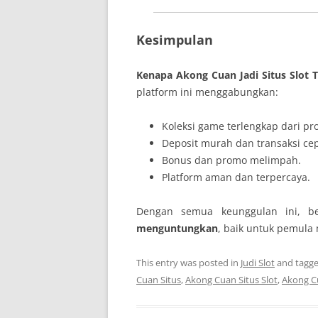
Kesimpulan
Kenapa Akong Cuan Jadi Situs Slot 
platform ini menggabungkan:
Koleksi game terlengkap dari pr
Deposit murah dan transaksi cep
Bonus dan promo melimpah.
Platform aman dan terpercaya.
Dengan semua keunggulan ini, 
menguntungkan
, baik untuk pemula
This entry was posted in
Judi Slot
and tagg
Cuan Situs
,
Akong Cuan Situs Slot
,
Akong C