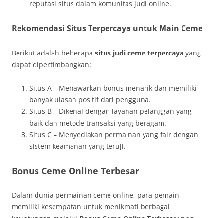
reputasi situs dalam komunitas judi online.
Rekomendasi Situs Terpercaya untuk Main Ceme
Berikut adalah beberapa
situs judi ceme terpercaya
yang
dapat dipertimbangkan:
Situs A – Menawarkan bonus menarik dan memiliki
banyak ulasan positif dari pengguna.
Situs B – Dikenal dengan layanan pelanggan yang
baik dan metode transaksi yang beragam.
Situs C – Menyediakan permainan yang fair dengan
sistem keamanan yang teruji.
Bonus Ceme Online Terbesar
Dalam dunia permainan ceme online, para pemain
memiliki kesempatan untuk menikmati berbagai