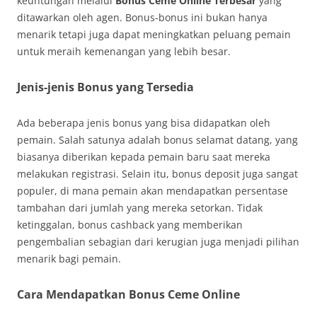
keuntungan melalui
Bonus Ceme Online Terbesar
yang
ditawarkan oleh agen. Bonus-bonus ini bukan hanya
menarik tetapi juga dapat meningkatkan peluang pemain
untuk meraih kemenangan yang lebih besar.
Jenis-jenis Bonus yang Tersedia
Ada beberapa jenis bonus yang bisa didapatkan oleh
pemain. Salah satunya adalah bonus selamat datang, yang
biasanya diberikan kepada pemain baru saat mereka
melakukan registrasi. Selain itu, bonus deposit juga sangat
populer, di mana pemain akan mendapatkan persentase
tambahan dari jumlah yang mereka setorkan. Tidak
ketinggalan, bonus cashback yang memberikan
pengembalian sebagian dari kerugian juga menjadi pilihan
menarik bagi pemain.
Cara Mendapatkan Bonus Ceme Online