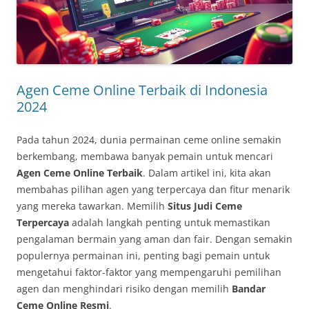
Agen Ceme Online Terbaik di Indonesia
2024
Pada tahun 2024, dunia permainan ceme online semakin
berkembang, membawa banyak pemain untuk mencari
Agen Ceme Online Terbaik
. Dalam artikel ini, kita akan
membahas pilihan agen yang terpercaya dan fitur menarik
yang mereka tawarkan. Memilih
Situs Judi Ceme
Terpercaya
adalah langkah penting untuk memastikan
pengalaman bermain yang aman dan fair. Dengan semakin
populernya permainan ini, penting bagi pemain untuk
mengetahui faktor-faktor yang mempengaruhi pemilihan
agen dan menghindari risiko dengan memilih
Bandar
Ceme Online Resmi
.