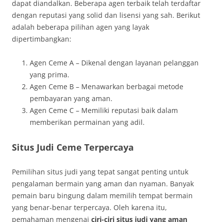
dapat diandalkan. Beberapa agen terbaik telah terdaftar
dengan reputasi yang solid dan lisensi yang sah. Berikut
adalah beberapa pilihan agen yang layak
dipertimbangkan:
Agen Ceme A – Dikenal dengan layanan pelanggan
yang prima.
Agen Ceme B – Menawarkan berbagai metode
pembayaran yang aman.
Agen Ceme C – Memiliki reputasi baik dalam
memberikan permainan yang adil.
Situs Judi Ceme Terpercaya
Pemilihan situs judi yang tepat sangat penting untuk
pengalaman bermain yang aman dan nyaman. Banyak
pemain baru bingung dalam memilih tempat bermain
yang benar-benar terpercaya. Oleh karena itu,
pemahaman mengenai
ciri-ciri situs judi yang aman