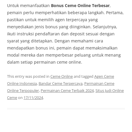
Untuk memanfaatkan
Bonus Ceme Online Terbesar
,
pemain perlu memperhatikan beberapa langkah. Pertama,
pastikan untuk memilih agen terpercaya yang
menyediakan jenis bonus yang diinginkan. Selanjutnya,
ikuti instruksi pendaftaran dan deposit sesuai dengan
syarat yang ditetapkan. Dengan memahami cara
mendapatkan bonus ini, pemain dapat memaksimalkan
modal mereka dan memperbesar peluang untuk menang
dalam setiap permainan ceme online.
This entry was posted in
Ceme Online
and tagged
Agen Ceme
Online Indonesia
,
Bandar Ceme Terpercaya
,
Permainan Ceme
Online Terpopuler
,
Permainan Ceme Terbaik 2024
,
Situs Judi Online
Ceme
on
17/11/2024
.