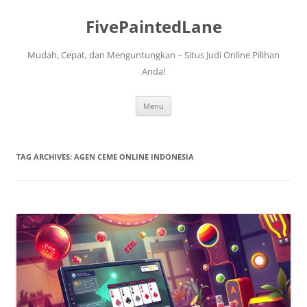
FivePaintedLane
Mudah, Cepat, dan Menguntungkan – Situs Judi Online Pilihan
Anda!
Skip
Menu
to
content
TAG ARCHIVES:
AGEN CEME ONLINE INDONESIA