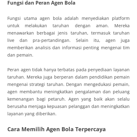
Fungsi dan Peran Agen Bola
Fungsi utama agen bola adalah menyediakan platform
untuk melakukan taruhan dengan aman. Mereka
menawarkan berbagai jenis taruhan, termasuk taruhan
live dan pra-pertandingan. Selain itu, agen juga
memberikan analisis dan informasi penting mengenai tim
dan pemain.
Peran agen tidak hanya terbatas pada penyediaan layanan
taruhan. Mereka juga berperan dalam pendidikan pemain
mengenai strategi taruhan. Dengan mengedukasi pemain,
agen membantu meningkatkan pengalaman dan peluang
kemenangan bagi petaruh. Agen yang baik akan selalu
berusaha menjaga kepuasan pelanggan dan meningkatkan
layanan yang diberikan.
Cara Memilih Agen Bola Terpercaya