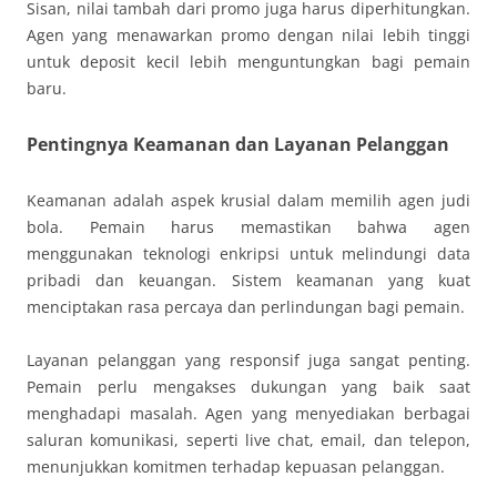
Sisan, nilai tambah dari promo juga harus diperhitungkan.
Agen yang menawarkan promo dengan nilai lebih tinggi
untuk deposit kecil lebih menguntungkan bagi pemain
baru.
Pentingnya Keamanan dan Layanan Pelanggan
Keamanan adalah aspek krusial dalam memilih agen judi
bola. Pemain harus memastikan bahwa agen
menggunakan teknologi enkripsi untuk melindungi data
pribadi dan keuangan. Sistem keamanan yang kuat
menciptakan rasa percaya dan perlindungan bagi pemain.
Layanan pelanggan yang responsif juga sangat penting.
Pemain perlu mengakses dukungan yang baik saat
menghadapi masalah. Agen yang menyediakan berbagai
saluran komunikasi, seperti live chat, email, dan telepon,
menunjukkan komitmen terhadap kepuasan pelanggan.