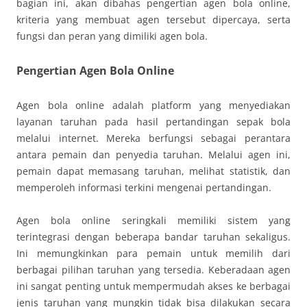
bagian ini, akan dibahas pengertian agen bola online,
kriteria yang membuat agen tersebut dipercaya, serta
fungsi dan peran yang dimiliki agen bola.
Pengertian Agen Bola Online
Agen bola online adalah platform yang menyediakan
layanan taruhan pada hasil pertandingan sepak bola
melalui internet. Mereka berfungsi sebagai perantara
antara pemain dan penyedia taruhan. Melalui agen ini,
pemain dapat memasang taruhan, melihat statistik, dan
memperoleh informasi terkini mengenai pertandingan.
Agen bola online seringkali memiliki sistem yang
terintegrasi dengan beberapa bandar taruhan sekaligus.
Ini memungkinkan para pemain untuk memilih dari
berbagai pilihan taruhan yang tersedia. Keberadaan agen
ini sangat penting untuk mempermudah akses ke berbagai
jenis taruhan yang mungkin tidak bisa dilakukan secara