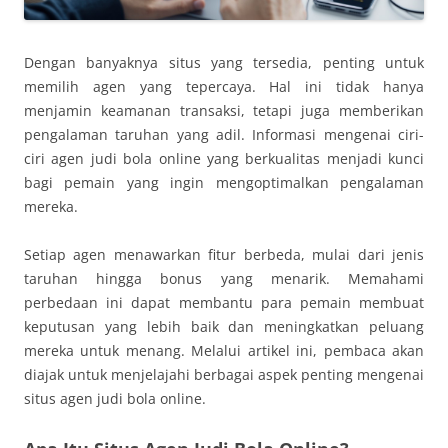
Dengan banyaknya situs yang tersedia, penting untuk
memilih agen yang tepercaya. Hal ini tidak hanya
menjamin keamanan transaksi, tetapi juga memberikan
pengalaman taruhan yang adil. Informasi mengenai ciri-
ciri agen judi bola online yang berkualitas menjadi kunci
bagi pemain yang ingin mengoptimalkan pengalaman
mereka.
Setiap agen menawarkan fitur berbeda, mulai dari jenis
taruhan hingga bonus yang menarik. Memahami
perbedaan ini dapat membantu para pemain membuat
keputusan yang lebih baik dan meningkatkan peluang
mereka untuk menang. Melalui artikel ini, pembaca akan
diajak untuk menjelajahi berbagai aspek penting mengenai
situs agen judi bola online.