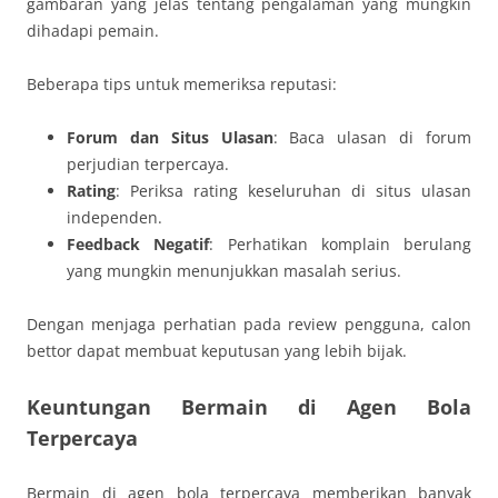
gambaran yang jelas tentang pengalaman yang mungkin
dihadapi pemain.
Beberapa tips untuk memeriksa reputasi:
Forum dan Situs Ulasan
: Baca ulasan di forum
perjudian terpercaya.
Rating
: Periksa rating keseluruhan di situs ulasan
independen.
Feedback Negatif
: Perhatikan komplain berulang
yang mungkin menunjukkan masalah serius.
Dengan menjaga perhatian pada review pengguna, calon
bettor dapat membuat keputusan yang lebih bijak.
Keuntungan Bermain di Agen Bola
Terpercaya
Bermain di agen bola terpercaya memberikan banyak