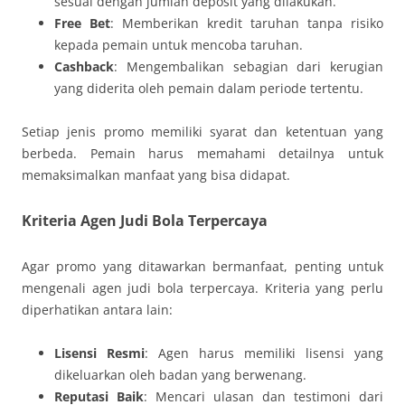
sesuai dengan jumlah deposit yang dilakukan.
Free Bet
: Memberikan kredit taruhan tanpa risiko
kepada pemain untuk mencoba taruhan.
Cashback
: Mengembalikan sebagian dari kerugian
yang diderita oleh pemain dalam periode tertentu.
Setiap jenis promo memiliki syarat dan ketentuan yang
berbeda. Pemain harus memahami detailnya untuk
memaksimalkan manfaat yang bisa didapat.
Kriteria Agen Judi Bola Terpercaya
Agar promo yang ditawarkan bermanfaat, penting untuk
mengenali agen judi bola terpercaya. Kriteria yang perlu
diperhatikan antara lain:
Lisensi Resmi
: Agen harus memiliki lisensi yang
dikeluarkan oleh badan yang berwenang.
Reputasi Baik
: Mencari ulasan dan testimoni dari