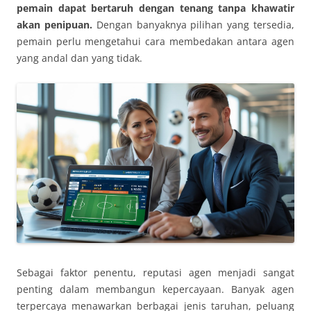
pemain dapat bertaruh dengan tenang tanpa khawatir
akan penipuan.
Dengan banyaknya pilihan yang tersedia,
pemain perlu mengetahui cara membedakan antara agen
yang andal dan yang tidak.
Sebagai faktor penentu, reputasi agen menjadi sangat
penting dalam membangun kepercayaan. Banyak agen
terpercaya menawarkan berbagai jenis taruhan, peluang