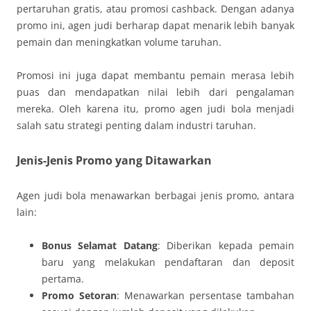
pertaruhan gratis, atau promosi cashback. Dengan adanya
promo ini, agen judi berharap dapat menarik lebih banyak
pemain dan meningkatkan volume taruhan.
Promosi ini juga dapat membantu pemain merasa lebih
puas dan mendapatkan nilai lebih dari pengalaman
mereka. Oleh karena itu, promo agen judi bola menjadi
salah satu strategi penting dalam industri taruhan.
Jenis-Jenis Promo yang Ditawarkan
Agen judi bola menawarkan berbagai jenis promo, antara
lain:
Bonus Selamat Datang
: Diberikan kepada pemain
baru yang melakukan pendaftaran dan deposit
pertama.
Promo Setoran
: Menawarkan persentase tambahan