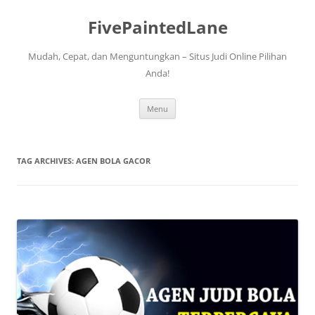
FivePaintedLane
Mudah, Cepat, dan Menguntungkan – Situs Judi Online Pilihan
Anda!
Skip
Menu
to
content
TAG ARCHIVES:
AGEN BOLA GACOR