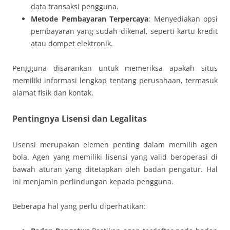
data transaksi pengguna.
Metode Pembayaran Terpercaya
: Menyediakan opsi
pembayaran yang sudah dikenal, seperti kartu kredit
atau dompet elektronik.
Pengguna disarankan untuk memeriksa apakah situs
memiliki informasi lengkap tentang perusahaan, termasuk
alamat fisik dan kontak.
Pentingnya Lisensi dan Legalitas
Lisensi merupakan elemen penting dalam memilih agen
bola. Agen yang memiliki lisensi yang valid beroperasi di
bawah aturan yang ditetapkan oleh badan pengatur. Hal
ini menjamin perlindungan kepada pengguna.
Beberapa hal yang perlu diperhatikan: