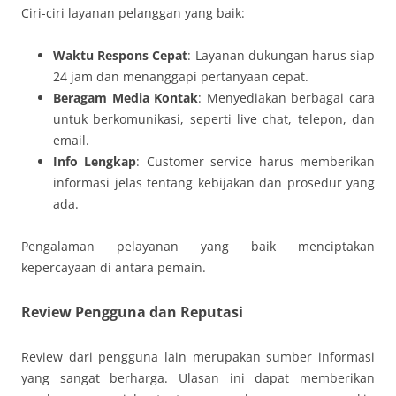
Ciri-ciri layanan pelanggan yang baik:
Waktu Respons Cepat
: Layanan dukungan harus siap
24 jam dan menanggapi pertanyaan cepat.
Beragam Media Kontak
: Menyediakan berbagai cara
untuk berkomunikasi, seperti live chat, telepon, dan
email.
Info Lengkap
: Customer service harus memberikan
informasi jelas tentang kebijakan dan prosedur yang
ada.
Pengalaman pelayanan yang baik menciptakan
kepercayaan di antara pemain.
Review Pengguna dan Reputasi
Review dari pengguna lain merupakan sumber informasi
yang sangat berharga. Ulasan ini dapat memberikan