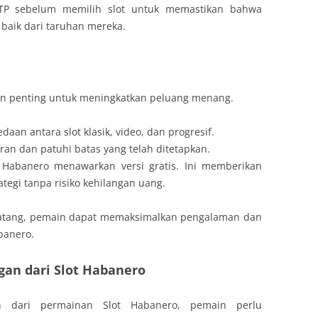
RTP sebelum memilih slot untuk memastikan bahwa
baik dari taruhan mereka.
ran penting untuk meningkatkan peluang menang.
daan antara slot klasik, video, dan progresif.
ran dan patuhi batas yang telah ditetapkan.
t Habanero menawarkan versi gratis. Ini memberikan
egi tanpa risiko kehilangan uang.
atang, pemain dapat memaksimalkan pengalaman dan
banero.
an dari Slot Habanero
n dari permainan Slot Habanero, pemain perlu