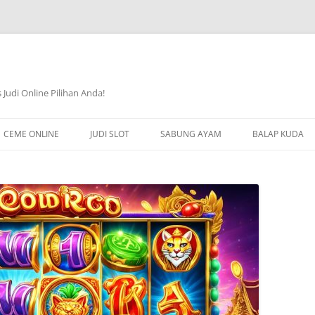
udi Online Pilihan Anda!
Skip
to
CEME ONLINE
JUDI SLOT
SABUNG AYAM
BALAP KUDA
content