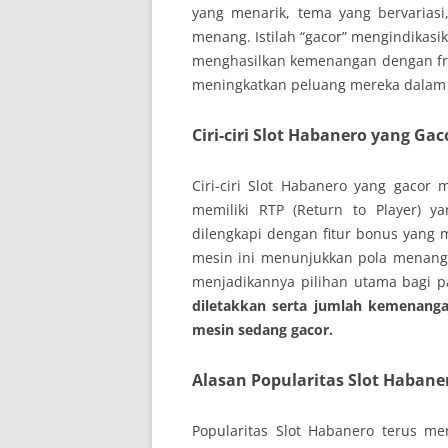
yang menarik, tema yang bervarias
menang. Istilah “gacor” mengindikasi
menghasilkan kemenangan dengan frek
meningkatkan peluang mereka dalam
Ciri-ciri Slot Habanero yang Gac
Ciri-ciri Slot Habanero yang gacor 
memiliki RTP (Return to Player) ya
dilengkapi dengan fitur bonus yang me
mesin ini menunjukkan pola menang 
menjadikannya pilihan utama bagi 
diletakkan serta jumlah kemenang
mesin sedang gacor.
Alasan Popularitas Slot Habane
Popularitas Slot Habanero terus me