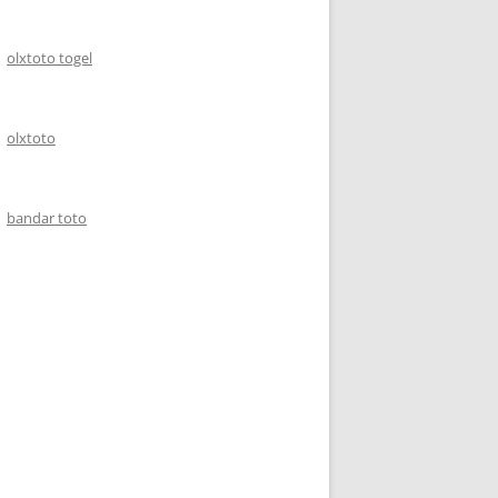
olxtoto togel
olxtoto
bandar toto