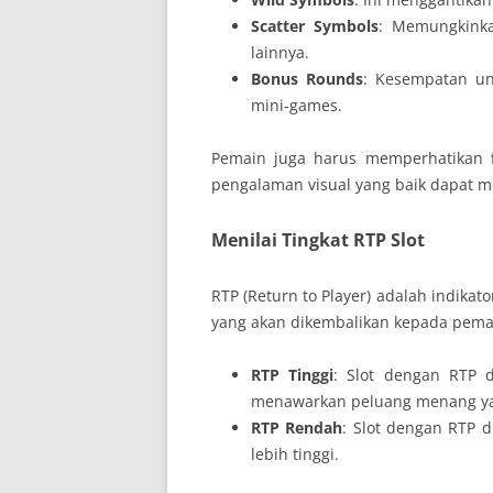
Scatter Symbols
: Memungkink
lainnya.
Bonus Rounds
: Kesempatan u
mini-games.
Pemain juga harus memperhatikan
pengalaman visual yang baik dapat 
Menilai Tingkat RTP Slot
RTP (Return to Player) adalah indikat
yang akan dikembalikan kepada pema
RTP Tinggi
: Slot dengan RTP 
menawarkan peluang menang yan
RTP Rendah
: Slot dengan RTP 
lebih tinggi.