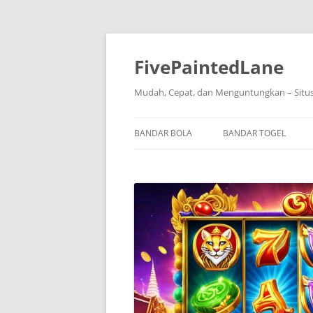
FivePaintedLane
Mudah, Cepat, dan Menguntungkan – Situs J
BANDAR BOLA
BANDAR TOGEL