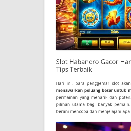
Slot Habanero Gacor Hari
Tips Terbaik
Hari ini, para penggemar slot a
menawarkan peluang besar untuk me
permainan yang menarik dan potens
pilihan utama bagi banyak pemain
berani mencoba dan menjelajahi apa 