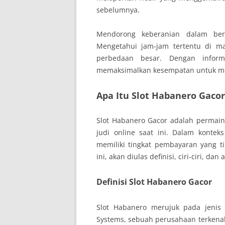
sebelumnya.
Mendorong keberanian dalam ber
Mengetahui jam-jam tertentu di m
perbedaan besar. Dengan inform
memaksimalkan kesempatan untuk m
Apa Itu Slot Habanero Gacor 
Slot Habanero Gacor adalah permain
judi online saat ini. Dalam kontek
memiliki tingkat pembayaran yang 
ini, akan diulas definisi, ciri-ciri, dan
Definisi Slot Habanero Gacor
Slot Habanero merujuk pada jenis
Systems, sebuah perusahaan terkenal 