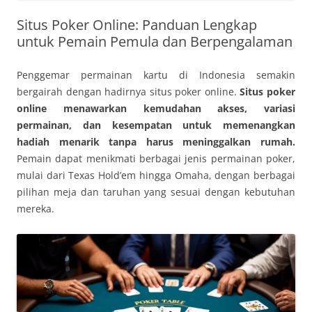
Situs Poker Online: Panduan Lengkap
untuk Pemain Pemula dan Berpengalaman
Penggemar permainan kartu di Indonesia semakin
bergairah dengan hadirnya situs poker online.
Situs poker
online menawarkan kemudahan akses, variasi
permainan, dan kesempatan untuk memenangkan
hadiah menarik tanpa harus meninggalkan rumah.
Pemain dapat menikmati berbagai jenis permainan poker,
mulai dari Texas Hold’em hingga Omaha, dengan berbagai
pilihan meja dan taruhan yang sesuai dengan kebutuhan
mereka.