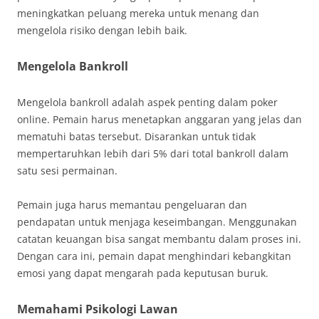
meningkatkan peluang mereka untuk menang dan
mengelola risiko dengan lebih baik.
Mengelola Bankroll
Mengelola bankroll adalah aspek penting dalam poker
online. Pemain harus menetapkan anggaran yang jelas dan
mematuhi batas tersebut. Disarankan untuk tidak
mempertaruhkan lebih dari 5% dari total bankroll dalam
satu sesi permainan.
Pemain juga harus memantau pengeluaran dan
pendapatan untuk menjaga keseimbangan. Menggunakan
catatan keuangan bisa sangat membantu dalam proses ini.
Dengan cara ini, pemain dapat menghindari kebangkitan
emosi yang dapat mengarah pada keputusan buruk.
Memahami Psikologi Lawan