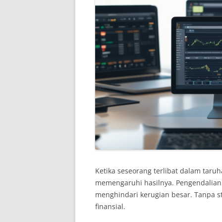
Ketika seseorang terlibat dalam taru
memengaruhi hasilnya. Pengendalian
menghindari kerugian besar. Tanpa st
finansial.