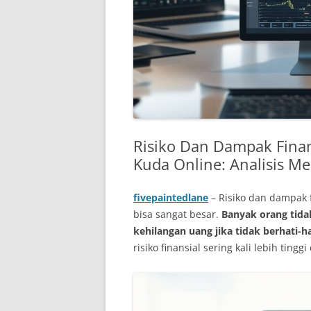
Risiko Dan Dampak Finan
Kuda Online: Analisis 
fivepaintedlane
– Risiko dan dampak f
bisa sangat besar.
Banyak orang tid
kehilangan uang jika tidak berhati-ha
risiko finansial sering kali lebih tingg