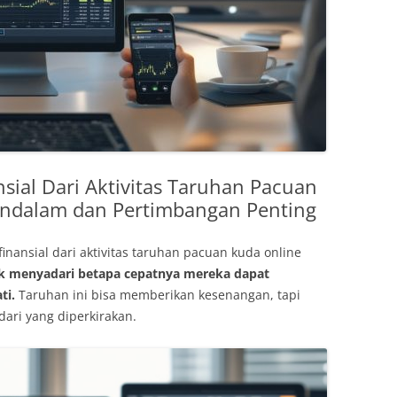
sial Dari Aktivitas Taruhan Pacuan
Mendalam dan Pertimbangan Penting
inansial dari aktivitas taruhan pacuan kuda online
ak menyadari betapa cepatnya mereka dapat
ti.
Taruhan ini bisa memberikan kesenangan, tapi
i dari yang diperkirakan.