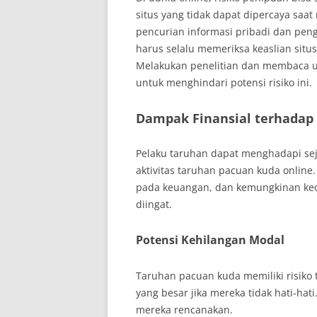
situs yang tidak dapat dipercaya sa
pencurian informasi pribadi dan peng
harus selalu memeriksa keaslian sit
Melakukan penelitian dan membaca ul
untuk menghindari potensi risiko ini.
Dampak Finansial terhadap
Pelaku taruhan dapat menghadapi seju
aktivitas taruhan pacuan kuda online
pada keuangan, dan kemungkinan kec
diingat.
Potensi Kehilangan Modal
Taruhan pacuan kuda memiliki risiko
yang besar jika mereka tidak hati-hat
mereka rencanakan.