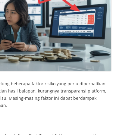
ng beberapa faktor risiko yang perlu diperhatikan.
tian hasil balapan, kurangnya transparansi platform,
palsu. Masing-masing faktor ini dapat berdampak
han.