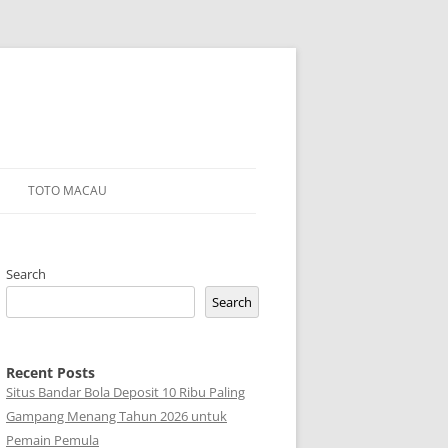
TOTO MACAU
Search
Search
Recent Posts
Situs Bandar Bola Deposit 10 Ribu Paling
Gampang Menang Tahun 2026 untuk
Pemain Pemula