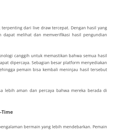
 terpenting dari live draw tercepat. Dengan hasil yang
n dapat melihat dan memverifikasi hasil pengundian
eknologi canggih untuk memastikan bahwa semua hasil
dapat dipercaya. Sebagian besar platform menyediakan
ehingga pemain bisa kembali meninjau hasil tersebut
sa lebih aman dan percaya bahwa mereka berada di
-Time
 pengalaman bermain yang lebih mendebarkan. Pemain