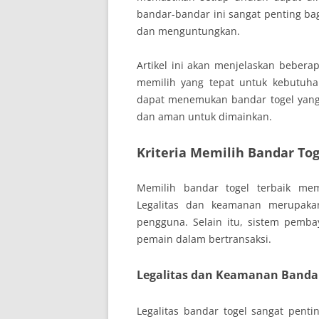
bandar-bandar ini sangat penting b
dan menguntungkan.
Artikel ini akan menjelaskan beber
memilih yang tepat untuk kebutuh
dapat menemukan bandar togel yang 
dan aman untuk dimainkan.
Kriteria Memilih Bandar Tog
Memilih bandar togel terbaik me
Legalitas dan keamanan merupakan 
pengguna. Selain itu, sistem pem
pemain dalam bertransaksi.
Legalitas dan Keamanan Banda
Legalitas bandar togel sangat pent