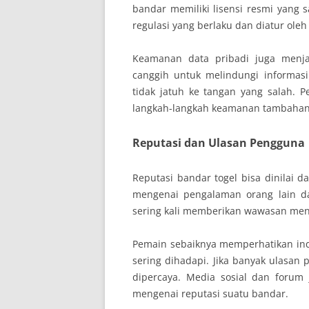
bandar memiliki lisensi resmi yang 
regulasi yang berlaku dan diatur oleh o
Keamanan data pribadi juga menja
canggih untuk melindungi informasi
tidak jatuh ke tangan yang salah.
langkah-langkah keamanan tambahan se
Reputasi dan Ulasan Pengguna
Reputasi bandar togel bisa dinilai 
mengenai pengalaman orang lain da
sering kali memberikan wawasan meng
Pemain sebaiknya memperhatikan ind
sering dihadapi. Jika banyak ulasan 
dipercaya. Media sosial dan forum
mengenai reputasi suatu bandar.