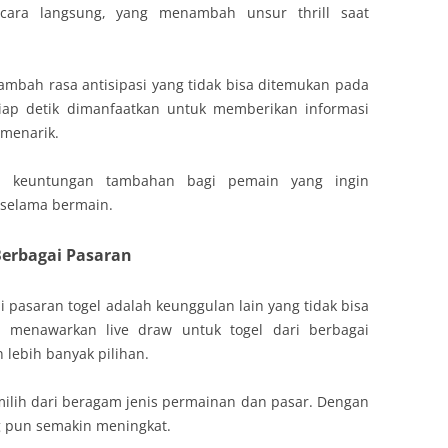
cara langsung, yang menambah unsur thrill saat
ambah rasa antisipasi yang tidak bisa ditemukan pada
tiap detik dimanfaatkan untuk memberikan informasi
 menarik.
n keuntungan tambahan bagi pemain yang ingin
 selama bermain.
Berbagai Pasaran
i pasaran togel adalah keunggulan lain yang tidak bisa
g menawarkan live draw untuk togel dari berbagai
lebih banyak pilihan.
lih dari beragam jenis permainan dan pasar. Dengan
g pun semakin meningkat.