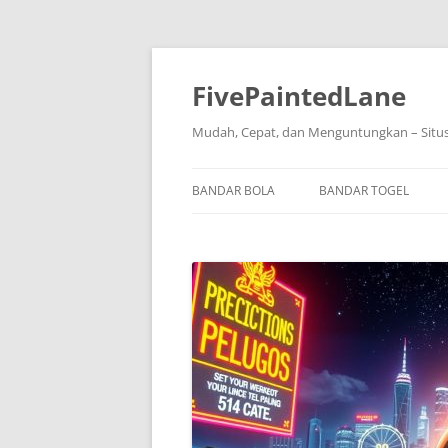
FivePaintedLane
Mudah, Cepat, dan Menguntungkan – Situs J
BANDAR BOLA
BANDAR TOGEL