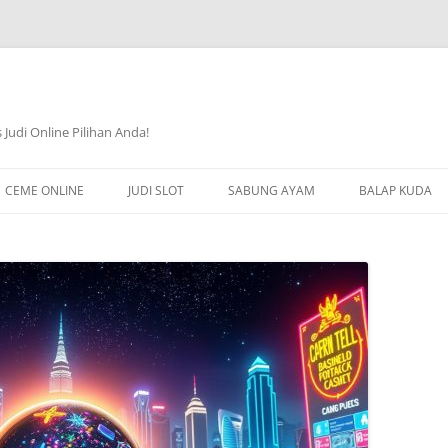
udi Online Pilihan Anda!
Skip
to
CEME ONLINE
JUDI SLOT
SABUNG AYAM
BALAP KUDA
content