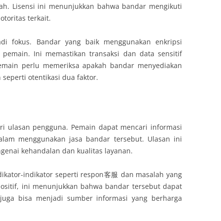
sah. Lisensi ini menunjukkan bahwa bandar mengikuti
toritas terkait.
di fokus. Bandar yang baik menggunakan enkripsi
 pemain. Ini memastikan transaksi dan data sensitif
 Pemain perlu memeriksa apakah bandar menyediakan
perti otentikasi dua faktor.
dari ulasan pengguna. Pemain dapat mencari informasi
lam menggunakan jasa bandar tersebut. Ulasan ini
enai kehandalan dan kualitas layanan.
ikator-indikator seperti respon客服 dan masalah yang
positif, ini menunjukkan bahwa bandar tersebut dapat
 juga bisa menjadi sumber informasi yang berharga