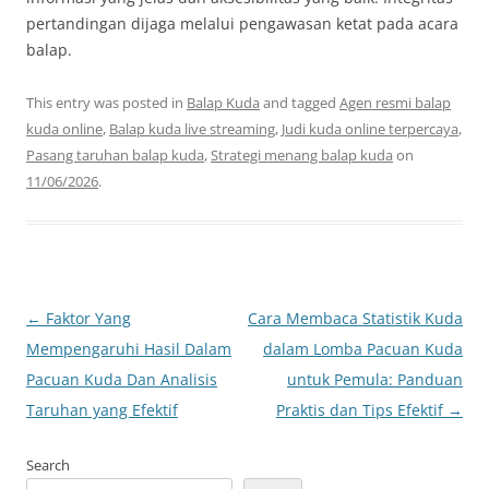
pertandingan dijaga melalui pengawasan ketat pada acara
balap.
This entry was posted in
Balap Kuda
and tagged
Agen resmi balap
kuda online
,
Balap kuda live streaming
,
Judi kuda online terpercaya
,
Pasang taruhan balap kuda
,
Strategi menang balap kuda
on
11/06/2026
.
Post
←
Faktor Yang
Cara Membaca Statistik Kuda
navigation
Mempengaruhi Hasil Dalam
dalam Lomba Pacuan Kuda
Pacuan Kuda Dan Analisis
untuk Pemula: Panduan
Taruhan yang Efektif
Praktis dan Tips Efektif
→
Search