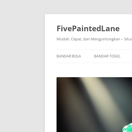
FivePaintedLane
Mudah, Cepat, dan Menguntungkan – Situs J
BANDAR BOLA
BANDAR TOGEL