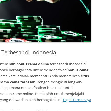
Terbesar di Indonesia
untuk
raih bonus ceme online
terbesar di Indonesia!
plorasi berbagai cara untuk mendapatkan
bonus ceme
utama kami adalah membantu Anda menemukan
situs
romo ceme terbesar
. Dengan mengikuti langkah-
ar bagaimana memanfaatkan bonus ini untuk
ainan ceme online. Bersiaplah untuk menjelajahi
yang ditawarkan oleh berbagai situs!
Togel Terpercaya