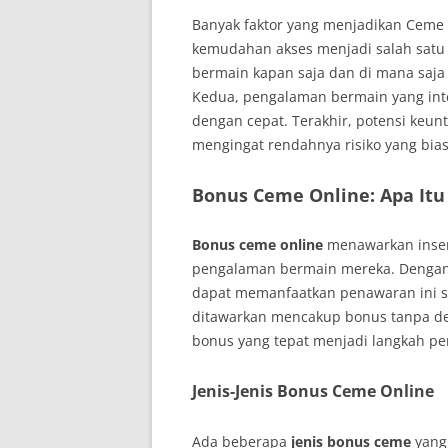
Banyak faktor yang menjadikan Ceme O
kemudahan akses menjadi salah satu 
bermain kapan saja dan di mana saja
Kedua, pengalaman bermain yang inte
dengan cepat. Terakhir, potensi keu
mengingat rendahnya risiko yang bia
Bonus Ceme Online: Apa It
Bonus ceme online
menawarkan insen
pengalaman bermain mereka. Deng
dapat memanfaatkan penawaran ini s
ditawarkan mencakup bonus tanpa dep
bonus yang tepat menjadi langkah pe
Jenis-Jenis Bonus Ceme Online
Ada beberapa
jenis bonus ceme
yang 