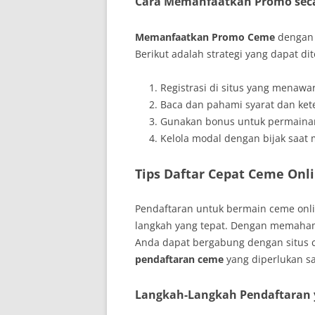
Cara Memanfaatkan Promo secar
Memanfaatkan Promo Ceme
dengan 
Berikut adalah strategi yang dapat di
Registrasi di situs yang menaw
Baca dan pahami syarat dan ke
Gunakan bonus untuk permainan
Kelola modal dengan bijak saa
Tips Daftar Cepat Ceme Onl
Pendaftaran untuk bermain ceme onlin
langkah yang tepat. Dengan memaham
Anda dapat bergabung dengan situs c
pendaftaran ceme
yang diperlukan sa
Langkah-Langkah Pendaftaran y