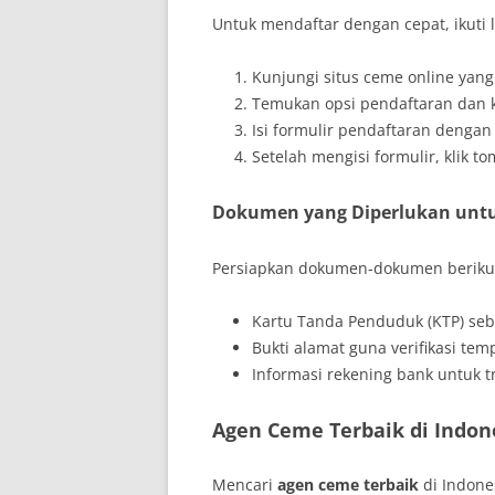
Untuk mendaftar dengan cepat, ikuti 
Kunjungi situs ceme online yang
Temukan opsi pendaftaran dan k
Isi formulir pendaftaran dengan 
Setelah mengisi formulir, klik to
Dokumen yang Diperlukan untu
Persiapkan dokumen-dokumen beriku
Kartu Tanda Penduduk (KTP) sebag
Bukti alamat guna verifikasi temp
Informasi rekening bank untuk t
Agen Ceme Terbaik di Indon
Mencari
agen ceme terbaik
di Indone