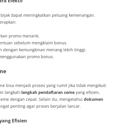
a Efektif
bijak dapat meningkatkan peluang kemenangan.
terapkan:
arkan promo menarik.
tentuan sebelum mengklaim bonus.
 dengan kemungkinan menang lebih tinggi.
t menggunakan promo bonus.
ine
e bisa menjadi proses yang rumit jika tidak mengikuti
i langkah-
langkah pendaftaran ceme
yang efisien,
eme dengan cepat. Selain itu, mengetahui
dokumen
ngat penting agar proses berjalan lancar.
ang Efisien