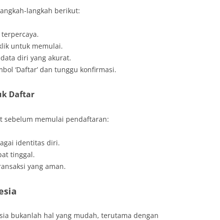
langkah-langkah berikut:
 terpercaya.
lik untuk memulai.
data diri yang akurat.
mbol ‘Daftar’ dan tunggu konfirmasi.
k Daftar
t sebelum memulai pendaftaran:
ai identitas diri.
at tinggal.
ransaksi yang aman.
esia
sia bukanlah hal yang mudah, terutama dengan