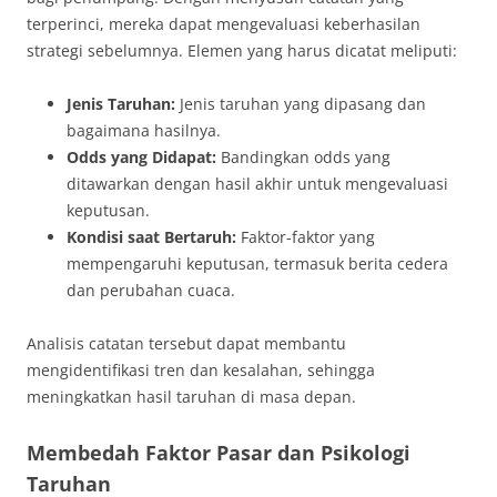
terperinci, mereka dapat mengevaluasi keberhasilan
strategi sebelumnya. Elemen yang harus dicatat meliputi:
Jenis Taruhan:
Jenis taruhan yang dipasang dan
bagaimana hasilnya.
Odds yang Didapat:
Bandingkan odds yang
ditawarkan dengan hasil akhir untuk mengevaluasi
keputusan.
Kondisi saat Bertaruh:
Faktor-faktor yang
mempengaruhi keputusan, termasuk berita cedera
dan perubahan cuaca.
Analisis catatan tersebut dapat membantu
mengidentifikasi tren dan kesalahan, sehingga
meningkatkan hasil taruhan di masa depan.
Membedah Faktor Pasar dan Psikologi
Taruhan