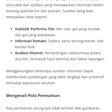
situs web dan aplikasi yang menawarkan informasi terkini
tentang statistik tim dan pemain. Sumber yang baik
menyajikan data seperti:
Statistik Performa Tim:
Win rate, gol yang dicetak,
dan gol yang kebobolan.
Informasi Pemain:
Cedera, kartu kuning/merah, dan
kondisi fisik.
Analisis Historis:
Pertandingan sebelumnya antara
dua tim, termasuk hasil desimal dan faktor lapangan.
Menggabungkan beberapa sumber informasi dapat
memberikan pandangan yang lebih lengkap dan preventif
terhadap keputusan taruhan.
Mengenali Pola Permainan
Pola permainan sering kali tidak terlihat oleh gambaran