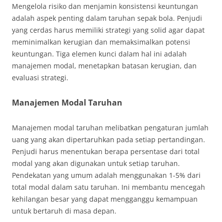
Mengelola risiko dan menjamin konsistensi keuntungan
adalah aspek penting dalam taruhan sepak bola. Penjudi
yang cerdas harus memiliki strategi yang solid agar dapat
meminimalkan kerugian dan memaksimalkan potensi
keuntungan. Tiga elemen kunci dalam hal ini adalah
manajemen modal, menetapkan batasan kerugian, dan
evaluasi strategi.
Manajemen Modal Taruhan
Manajemen modal taruhan melibatkan pengaturan jumlah
uang yang akan dipertaruhkan pada setiap pertandingan.
Penjudi harus menentukan berapa persentase dari total
modal yang akan digunakan untuk setiap taruhan.
Pendekatan yang umum adalah menggunakan 1-5% dari
total modal dalam satu taruhan. Ini membantu mencegah
kehilangan besar yang dapat mengganggu kemampuan
untuk bertaruh di masa depan.