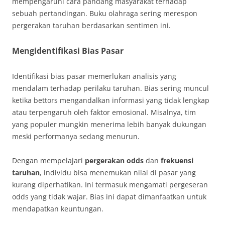
mempengaruhi cara pandang masyarakat terhadap
sebuah pertandingan. Buku olahraga sering merespon
pergerakan taruhan berdasarkan sentimen ini.
Mengidentifikasi Bias Pasar
Identifikasi bias pasar memerlukan analisis yang
mendalam terhadap perilaku taruhan. Bias sering muncul
ketika bettors mengandalkan informasi yang tidak lengkap
atau terpengaruh oleh faktor emosional. Misalnya, tim
yang populer mungkin menerima lebih banyak dukungan
meski performanya sedang menurun.
Dengan mempelajari
pergerakan odds
dan
frekuensi
taruhan
, individu bisa menemukan nilai di pasar yang
kurang diperhatikan. Ini termasuk mengamati pergeseran
odds yang tidak wajar. Bias ini dapat dimanfaatkan untuk
mendapatkan keuntungan.