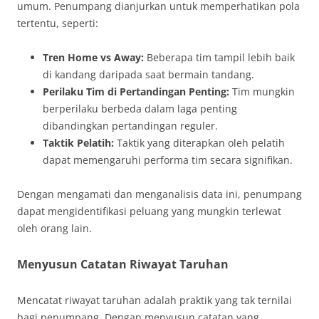
umum. Penumpang dianjurkan untuk memperhatikan pola
tertentu, seperti:
Tren Home vs Away:
Beberapa tim tampil lebih baik
di kandang daripada saat bermain tandang.
Perilaku Tim di Pertandingan Penting:
Tim mungkin
berperilaku berbeda dalam laga penting
dibandingkan pertandingan reguler.
Taktik Pelatih:
Taktik yang diterapkan oleh pelatih
dapat memengaruhi performa tim secara signifikan.
Dengan mengamati dan menganalisis data ini, penumpang
dapat mengidentifikasi peluang yang mungkin terlewat
oleh orang lain.
Menyusun Catatan Riwayat Taruhan
Mencatat riwayat taruhan adalah praktik yang tak ternilai
bagi penumpang. Dengan menyusun catatan yang