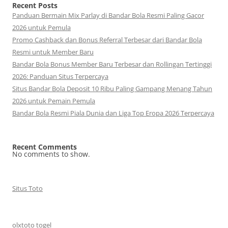
Recent Posts
Panduan Bermain Mix Parlay di Bandar Bola Resmi Paling Gacor
2026 untuk Pemula
Promo Cashback dan Bonus Referral Terbesar dari Bandar Bola
Resmi untuk Member Baru
Bandar Bola Bonus Member Baru Terbesar dan Rollingan Tertinggi
2026: Panduan Situs Terpercaya
Situs Bandar Bola Deposit 10 Ribu Paling Gampang Menang Tahun
2026 untuk Pemain Pemula
Bandar Bola Resmi Piala Dunia dan Liga Top Eropa 2026 Terpercaya
Recent Comments
No comments to show.
Situs Toto
olxtoto togel