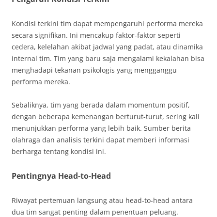
Kondisi terkini tim dapat mempengaruhi performa mereka
secara signifikan. Ini mencakup faktor-faktor seperti
cedera, kelelahan akibat jadwal yang padat, atau dinamika
internal tim. Tim yang baru saja mengalami kekalahan bisa
menghadapi tekanan psikologis yang mengganggu
performa mereka.
Sebaliknya, tim yang berada dalam momentum positif,
dengan beberapa kemenangan berturut-turut, sering kali
menunjukkan performa yang lebih baik. Sumber berita
olahraga dan analisis terkini dapat memberi informasi
berharga tentang kondisi ini.
Pentingnya Head-to-Head
Riwayat pertemuan langsung atau head-to-head antara
dua tim sangat penting dalam penentuan peluang.