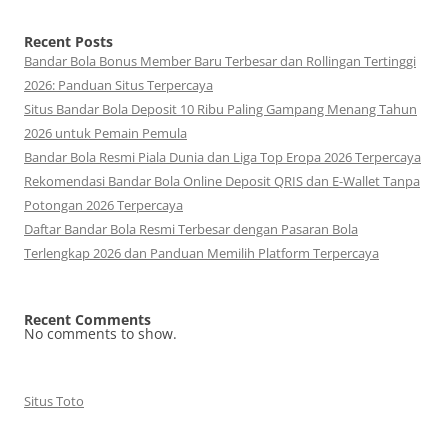
Recent Posts
Bandar Bola Bonus Member Baru Terbesar dan Rollingan Tertinggi
2026: Panduan Situs Terpercaya
Situs Bandar Bola Deposit 10 Ribu Paling Gampang Menang Tahun
2026 untuk Pemain Pemula
Bandar Bola Resmi Piala Dunia dan Liga Top Eropa 2026 Terpercaya
Rekomendasi Bandar Bola Online Deposit QRIS dan E-Wallet Tanpa
Potongan 2026 Terpercaya
Daftar Bandar Bola Resmi Terbesar dengan Pasaran Bola
Terlengkap 2026 dan Panduan Memilih Platform Terpercaya
Recent Comments
No comments to show.
Situs Toto