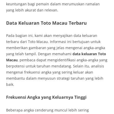
keuntungan bagi pemain dalam merumuskan ramalan
yang lebih akurat dan relevan.
Data Keluaran Toto Macau Terbaru
Pada bagian ini, kami akan menyajikan data keluaran
terbaru dari Toto Macau. Informasi ini bertujuan untuk
memberikan gambaran yang jelas mengenai angka-angka
yang telah tampil. Dengan memahami
data keluaran Toto
Macau
, pembaca dapat mengidentifikasi angka-angka yang
berpotensi untuk taruhan mendatang. Selain itu, analisis
mengenai frekuensi angka yang sering keluar akan
membantu dalam menyusun strategi taruhan yang lebih
baik.
Frekuensi Angka yang Keluarnya Tinggi
Beberapa angka cenderung muncul lebih sering