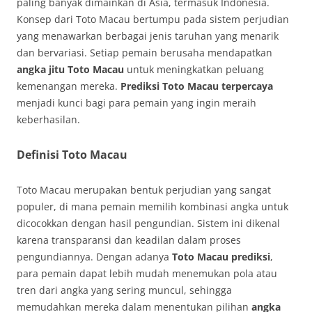
paling banyak dimainkan di Asia, termasuk Indonesia.
Konsep dari Toto Macau bertumpu pada sistem perjudian
yang menawarkan berbagai jenis taruhan yang menarik
dan bervariasi. Setiap pemain berusaha mendapatkan
angka jitu Toto Macau
untuk meningkatkan peluang
kemenangan mereka.
Prediksi Toto Macau terpercaya
menjadi kunci bagi para pemain yang ingin meraih
keberhasilan.
Definisi Toto Macau
Toto Macau merupakan bentuk perjudian yang sangat
populer, di mana pemain memilih kombinasi angka untuk
dicocokkan dengan hasil pengundian. Sistem ini dikenal
karena transparansi dan keadilan dalam proses
pengundiannya. Dengan adanya
Toto Macau prediksi
,
para pemain dapat lebih mudah menemukan pola atau
tren dari angka yang sering muncul, sehingga
memudahkan mereka dalam menentukan pilihan
angka