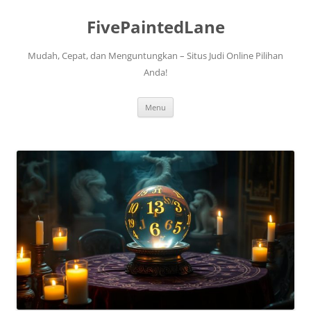
FivePaintedLane
Mudah, Cepat, dan Menguntungkan – Situs Judi Online Pilihan
Anda!
Skip
Menu
to
content