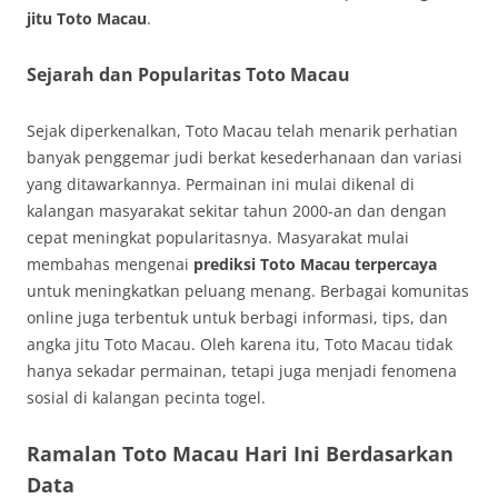
jitu Toto Macau
.
Sejarah dan Popularitas Toto Macau
Sejak diperkenalkan, Toto Macau telah menarik perhatian
banyak penggemar judi berkat kesederhanaan dan variasi
yang ditawarkannya. Permainan ini mulai dikenal di
kalangan masyarakat sekitar tahun 2000-an dan dengan
cepat meningkat popularitasnya. Masyarakat mulai
membahas mengenai
prediksi Toto Macau terpercaya
untuk meningkatkan peluang menang. Berbagai komunitas
online juga terbentuk untuk berbagi informasi, tips, dan
angka jitu Toto Macau. Oleh karena itu, Toto Macau tidak
hanya sekadar permainan, tetapi juga menjadi fenomena
sosial di kalangan pecinta togel.
Ramalan Toto Macau Hari Ini Berdasarkan
Data