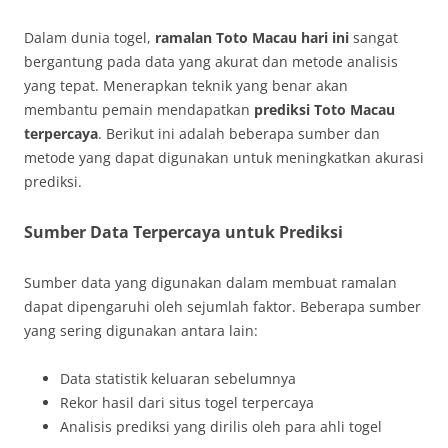
Dalam dunia togel,
ramalan Toto Macau hari ini
sangat
bergantung pada data yang akurat dan metode analisis
yang tepat. Menerapkan teknik yang benar akan
membantu pemain mendapatkan
prediksi Toto Macau
terpercaya
. Berikut ini adalah beberapa sumber dan
metode yang dapat digunakan untuk meningkatkan akurasi
prediksi.
Sumber Data Terpercaya untuk Prediksi
Sumber data yang digunakan dalam membuat ramalan
dapat dipengaruhi oleh sejumlah faktor. Beberapa sumber
yang sering digunakan antara lain:
Data statistik keluaran sebelumnya
Rekor hasil dari situs togel terpercaya
Analisis prediksi yang dirilis oleh para ahli togel