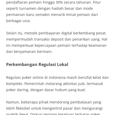
pendaftaran pemain hingga 30% secara tahunan. Fitur
seperti turnamen dengan hadiah besar dan mode
permainan baru semakin menarik minat pemain dari
berbagai usia.
Selain itu, metode pembayaran digital berkembang pesat,
mempermudah transaksi deposit dan penarikan uang. Hal
ini memperkuat kepercayaan pemain terhadap keamanan
dan kenyamanan bermain.
Perkembangan Regulasi Lokal
Regulasi poker online di Indonesia masih bersifat ketat dan
kompleks. Pemerintah melarang aktivitas judi, termasuk
poker daring, dengan dasar hukum yang kuat.
Namun, beberapa pihak mendorong pembatasan yang
lebih fleksibel untuk mengontrol pasar dan mengurangi
praktik ilegal. Diskusi tentang legalisasi terbatas poker