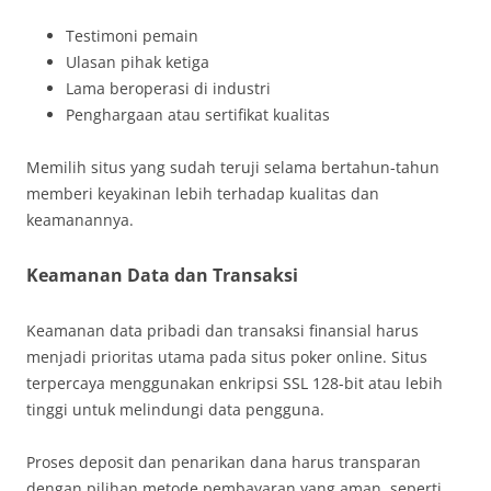
Testimoni pemain
Ulasan pihak ketiga
Lama beroperasi di industri
Penghargaan atau sertifikat kualitas
Memilih situs yang sudah teruji selama bertahun-tahun
memberi keyakinan lebih terhadap kualitas dan
keamanannya.
Keamanan Data dan Transaksi
Keamanan data pribadi dan transaksi finansial harus
menjadi prioritas utama pada situs poker online. Situs
terpercaya menggunakan enkripsi SSL 128-bit atau lebih
tinggi untuk melindungi data pengguna.
Proses deposit dan penarikan dana harus transparan
dengan pilihan metode pembayaran yang aman, seperti