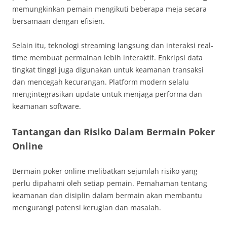
memungkinkan pemain mengikuti beberapa meja secara
bersamaan dengan efisien.
Selain itu, teknologi streaming langsung dan interaksi real-
time membuat permainan lebih interaktif. Enkripsi data
tingkat tinggi juga digunakan untuk keamanan transaksi
dan mencegah kecurangan. Platform modern selalu
mengintegrasikan update untuk menjaga performa dan
keamanan software.
Tantangan dan Risiko Dalam Bermain Poker
Online
Bermain poker online melibatkan sejumlah risiko yang
perlu dipahami oleh setiap pemain. Pemahaman tentang
keamanan dan disiplin dalam bermain akan membantu
mengurangi potensi kerugian dan masalah.