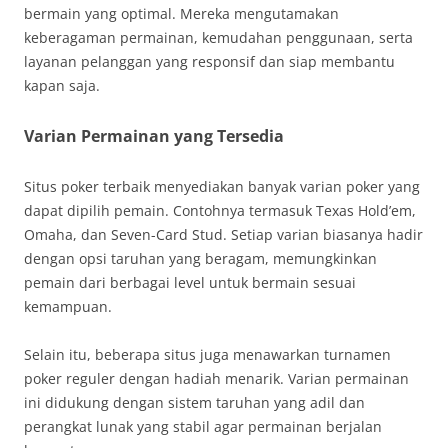
bermain yang optimal. Mereka mengutamakan
keberagaman permainan, kemudahan penggunaan, serta
layanan pelanggan yang responsif dan siap membantu
kapan saja.
Varian Permainan yang Tersedia
Situs poker terbaik menyediakan banyak varian poker yang
dapat dipilih pemain. Contohnya termasuk Texas Hold’em,
Omaha, dan Seven-Card Stud. Setiap varian biasanya hadir
dengan opsi taruhan yang beragam, memungkinkan
pemain dari berbagai level untuk bermain sesuai
kemampuan.
Selain itu, beberapa situs juga menawarkan turnamen
poker reguler dengan hadiah menarik. Varian permainan
ini didukung dengan sistem taruhan yang adil dan
perangkat lunak yang stabil agar permainan berjalan