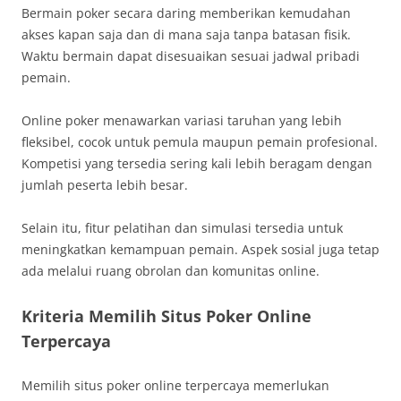
Bermain poker secara daring memberikan kemudahan
akses kapan saja dan di mana saja tanpa batasan fisik.
Waktu bermain dapat disesuaikan sesuai jadwal pribadi
pemain.
Online poker menawarkan variasi taruhan yang lebih
fleksibel, cocok untuk pemula maupun pemain profesional.
Kompetisi yang tersedia sering kali lebih beragam dengan
jumlah peserta lebih besar.
Selain itu, fitur pelatihan dan simulasi tersedia untuk
meningkatkan kemampuan pemain. Aspek sosial juga tetap
ada melalui ruang obrolan dan komunitas online.
Kriteria Memilih Situs Poker Online
Terpercaya
Memilih situs poker online terpercaya memerlukan