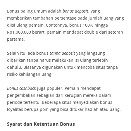
Bonus paling umum adalah
bonus deposit
, yang
memberikan tambahan persentase pada jumlah uang yang
diisi ulang pemain. Contohnya, bonus 100% hingga
Rp1.000.000 berarti pemain mendapat double dari setoran
pertama.
Selain itu, ada bonus
tanpa deposit
yang langsung
diberikan tanpa harus melakukan isi ulang terlebih
dahulu. Biasanya digunakan untuk mencoba situs tanpa
risiko kehilangan uang.
Bonus cashback
juga populer. Pemain mendapat
pengembalian sebagian dari kerugian mereka dalam
periode tertentu. Beberapa situs menyediakan bonus
loyalitas berupa poin yang bisa ditukar hadiah atau uang.
Syarat dan Ketentuan Bonus