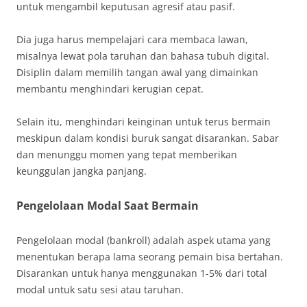
untuk mengambil keputusan agresif atau pasif.
Dia juga harus mempelajari cara membaca lawan,
misalnya lewat pola taruhan dan bahasa tubuh digital.
Disiplin dalam memilih tangan awal yang dimainkan
membantu menghindari kerugian cepat.
Selain itu, menghindari keinginan untuk terus bermain
meskipun dalam kondisi buruk sangat disarankan. Sabar
dan menunggu momen yang tepat memberikan
keunggulan jangka panjang.
Pengelolaan Modal Saat Bermain
Pengelolaan modal (bankroll) adalah aspek utama yang
menentukan berapa lama seorang pemain bisa bertahan.
Disarankan untuk hanya menggunakan 1-5% dari total
modal untuk satu sesi atau taruhan.