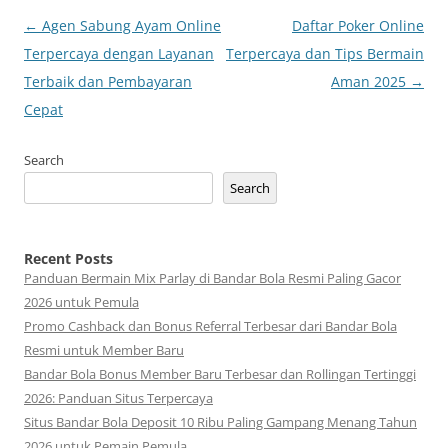
Post
←
Agen Sabung Ayam Online
Daftar Poker Online
navigation
Terpercaya dengan Layanan
Terpercaya dan Tips Bermain
Terbaik dan Pembayaran
Aman 2025
→
Cepat
Search
Search
Recent Posts
Panduan Bermain Mix Parlay di Bandar Bola Resmi Paling Gacor
2026 untuk Pemula
Promo Cashback dan Bonus Referral Terbesar dari Bandar Bola
Resmi untuk Member Baru
Bandar Bola Bonus Member Baru Terbesar dan Rollingan Tertinggi
2026: Panduan Situs Terpercaya
Situs Bandar Bola Deposit 10 Ribu Paling Gampang Menang Tahun
2026 untuk Pemain Pemula