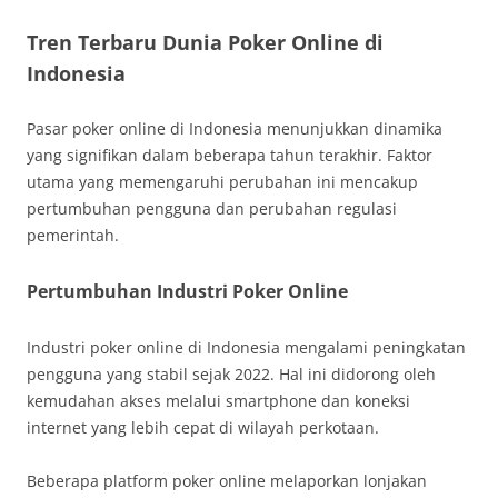
Tren Terbaru Dunia Poker Online di
Indonesia
Pasar poker online di Indonesia menunjukkan dinamika
yang signifikan dalam beberapa tahun terakhir. Faktor
utama yang memengaruhi perubahan ini mencakup
pertumbuhan pengguna dan perubahan regulasi
pemerintah.
Pertumbuhan Industri Poker Online
Industri poker online di Indonesia mengalami peningkatan
pengguna yang stabil sejak 2022. Hal ini didorong oleh
kemudahan akses melalui smartphone dan koneksi
internet yang lebih cepat di wilayah perkotaan.
Beberapa platform poker online melaporkan lonjakan