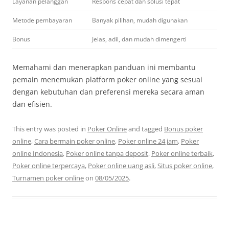
Layanan pelanggan
Respons cepat dan solusi tepat
Metode pembayaran
Banyak pilihan, mudah digunakan
Bonus
Jelas, adil, dan mudah dimengerti
Memahami dan menerapkan panduan ini membantu
pemain menemukan platform poker online yang sesuai
dengan kebutuhan dan preferensi mereka secara aman
dan efisien.
This entry was posted in
Poker Online
and tagged
Bonus poker
online
,
Cara bermain poker online
,
Poker online 24 jam
,
Poker
online Indonesia
,
Poker online tanpa deposit
,
Poker online terbaik
,
Poker online terpercaya
,
Poker online uang asli
,
Situs poker online
,
Turnamen poker online
on
08/05/2025
.