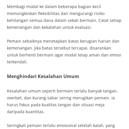
Membagi modal ke dalam beberapa bagian kecil
memungkinkan fleksibilitas dan mengurangi risiko
kehilangan semua dana dalam sekali bermain. Catat setiap
kemenangan dan kekalahan untuk evaluasi.
Pemain sebaiknya menetapkan batas kerugian harian dan
kemenangan. Jika batas tersebut tercapai, disarankan
untuk berhenti bermain agar modal tetap aman dan emosi
terkendali.
Menghindari Kesalahan Umum
Kesalahan umum seperti bermain terlalu banyak tangan,
overbet, dan kurang sabar sering merugikan pemain. Ia
harus fokus pada kualitas tangan dan situasi meja
daripada kuantitas.
Seringkali pemain terlalu emosional setelah kalah, yang