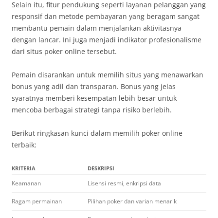
Selain itu, fitur pendukung seperti layanan pelanggan yang
responsif dan metode pembayaran yang beragam sangat
membantu pemain dalam menjalankan aktivitasnya
dengan lancar. Ini juga menjadi indikator profesionalisme
dari situs poker online tersebut.
Pemain disarankan untuk memilih situs yang menawarkan
bonus yang adil dan transparan. Bonus yang jelas
syaratnya memberi kesempatan lebih besar untuk
mencoba berbagai strategi tanpa risiko berlebih.
Berikut ringkasan kunci dalam memilih poker online
terbaik:
KRITERIA
DESKRIPSI
Keamanan
Lisensi resmi, enkripsi data
Ragam permainan
Pilihan poker dan varian menarik