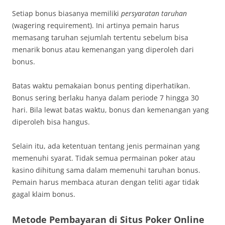
Setiap bonus biasanya memiliki
persyaratan taruhan
(wagering requirement). Ini artinya pemain harus
memasang taruhan sejumlah tertentu sebelum bisa
menarik bonus atau kemenangan yang diperoleh dari
bonus.
Batas waktu pemakaian bonus penting diperhatikan.
Bonus sering berlaku hanya dalam periode 7 hingga 30
hari. Bila lewat batas waktu, bonus dan kemenangan yang
diperoleh bisa hangus.
Selain itu, ada ketentuan tentang jenis permainan yang
memenuhi syarat. Tidak semua permainan poker atau
kasino dihitung sama dalam memenuhi taruhan bonus.
Pemain harus membaca aturan dengan teliti agar tidak
gagal klaim bonus.
Metode Pembayaran di Situs Poker Online