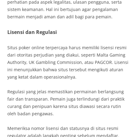
perhatian pada aspek legalitas, ulasan pengguna, serta
sistem keamanan. Hal ini bertujuan agar pengalaman
bermain menjadi aman dan adil bagi para pemain.
Lisensi dan Regulasi
Situs poker online terpercaya harus memiliki lisensi resmi
dari otoritas perjudian yang diakui, seperti Malta Gaming
Authority, UK Gambling Commission, atau PAGCOR. Lisensi
ini menunjukkan bahwa situs tersebut mengikuti aturan
yang ketat dalam operasionalnya.
Regulasi yang jelas memastikan permainan berlangsung
fair dan transparan. Pemain juga terlindungi dari praktik
curang dan penipuan karena situs diawasi secara rutin
oleh badan pengawas.
Memeriksa nomor lisensi dan statusnya di situs resmi
regulator adalah langkah penting sebelum mendaftar.