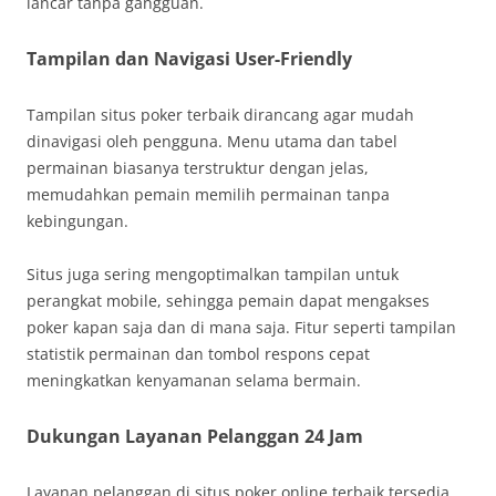
lancar tanpa gangguan.
Tampilan dan Navigasi User-Friendly
Tampilan situs poker terbaik dirancang agar mudah
dinavigasi oleh pengguna. Menu utama dan tabel
permainan biasanya terstruktur dengan jelas,
memudahkan pemain memilih permainan tanpa
kebingungan.
Situs juga sering mengoptimalkan tampilan untuk
perangkat mobile, sehingga pemain dapat mengakses
poker kapan saja dan di mana saja. Fitur seperti tampilan
statistik permainan dan tombol respons cepat
meningkatkan kenyamanan selama bermain.
Dukungan Layanan Pelanggan 24 Jam
Layanan pelanggan di situs poker online terbaik tersedia