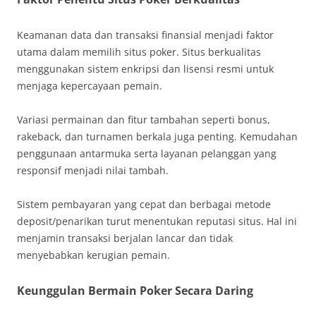
Keamanan data dan transaksi finansial menjadi faktor
utama dalam memilih situs poker. Situs berkualitas
menggunakan sistem enkripsi dan lisensi resmi untuk
menjaga kepercayaan pemain.
Variasi permainan dan fitur tambahan seperti bonus,
rakeback, dan turnamen berkala juga penting. Kemudahan
penggunaan antarmuka serta layanan pelanggan yang
responsif menjadi nilai tambah.
Sistem pembayaran yang cepat dan berbagai metode
deposit/penarikan turut menentukan reputasi situs. Hal ini
menjamin transaksi berjalan lancar dan tidak
menyebabkan kerugian pemain.
Keunggulan Bermain Poker Secara Daring