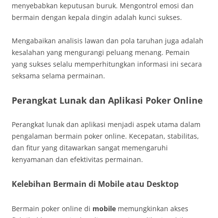
menyebabkan keputusan buruk. Mengontrol emosi dan
bermain dengan kepala dingin adalah kunci sukses.
Mengabaikan analisis lawan dan pola taruhan juga adalah
kesalahan yang mengurangi peluang menang. Pemain
yang sukses selalu memperhitungkan informasi ini secara
seksama selama permainan.
Perangkat Lunak dan Aplikasi Poker Online
Perangkat lunak dan aplikasi menjadi aspek utama dalam
pengalaman bermain poker online. Kecepatan, stabilitas,
dan fitur yang ditawarkan sangat memengaruhi
kenyamanan dan efektivitas permainan.
Kelebihan Bermain di Mobile atau Desktop
Bermain poker online di
mobile
memungkinkan akses