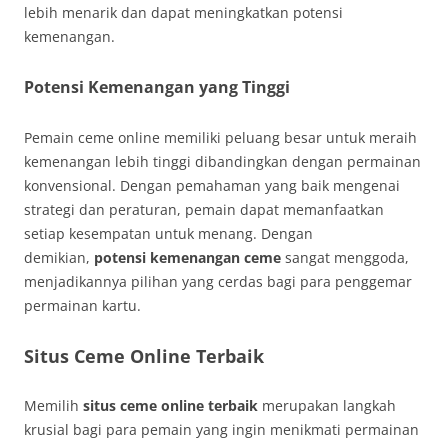
lebih menarik dan dapat meningkatkan potensi
kemenangan.
Potensi Kemenangan yang Tinggi
Pemain ceme online memiliki peluang besar untuk meraih
kemenangan lebih tinggi dibandingkan dengan permainan
konvensional. Dengan pemahaman yang baik mengenai
strategi dan peraturan, pemain dapat memanfaatkan
setiap kesempatan untuk menang. Dengan
demikian,
potensi kemenangan ceme
sangat menggoda,
menjadikannya pilihan yang cerdas bagi para penggemar
permainan kartu.
Situs Ceme Online Terbaik
Memilih
situs ceme online terbaik
merupakan langkah
krusial bagi para pemain yang ingin menikmati permainan