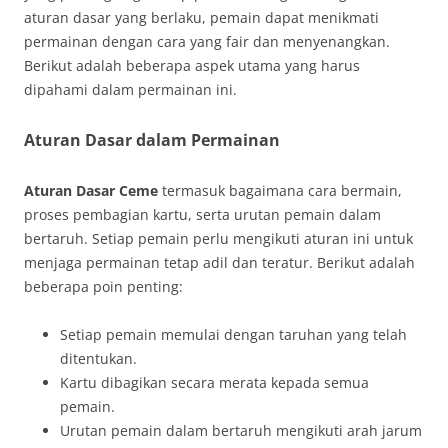
aturan dasar yang berlaku, pemain dapat menikmati
permainan dengan cara yang fair dan menyenangkan.
Berikut adalah beberapa aspek utama yang harus
dipahami dalam permainan ini.
Aturan Dasar dalam Permainan
Aturan Dasar Ceme
termasuk bagaimana cara bermain,
proses pembagian kartu, serta urutan pemain dalam
bertaruh. Setiap pemain perlu mengikuti aturan ini untuk
menjaga permainan tetap adil dan teratur. Berikut adalah
beberapa poin penting:
Setiap pemain memulai dengan taruhan yang telah
ditentukan.
Kartu dibagikan secara merata kepada semua
pemain.
Urutan pemain dalam bertaruh mengikuti arah jarum