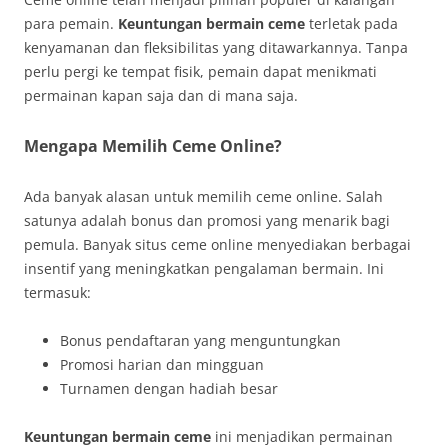
para pemain.
Keuntungan bermain ceme
terletak pada
kenyamanan dan fleksibilitas yang ditawarkannya. Tanpa
perlu pergi ke tempat fisik, pemain dapat menikmati
permainan kapan saja dan di mana saja.
Mengapa Memilih Ceme Online?
Ada banyak alasan untuk memilih ceme online. Salah
satunya adalah bonus dan promosi yang menarik bagi
pemula. Banyak situs ceme online menyediakan berbagai
insentif yang meningkatkan pengalaman bermain. Ini
termasuk:
Bonus pendaftaran yang menguntungkan
Promosi harian dan mingguan
Turnamen dengan hadiah besar
Keuntungan bermain ceme
ini menjadikan permainan