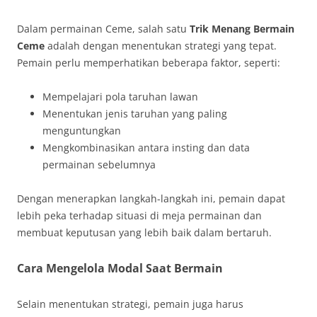
Dalam permainan Ceme, salah satu
Trik Menang Bermain
Ceme
adalah dengan menentukan strategi yang tepat.
Pemain perlu memperhatikan beberapa faktor, seperti:
Mempelajari pola taruhan lawan
Menentukan jenis taruhan yang paling
menguntungkan
Mengkombinasikan antara insting dan data
permainan sebelumnya
Dengan menerapkan langkah-langkah ini, pemain dapat
lebih peka terhadap situasi di meja permainan dan
membuat keputusan yang lebih baik dalam bertaruh.
Cara Mengelola Modal Saat Bermain
Selain menentukan strategi, pemain juga harus