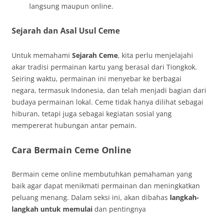
langsung maupun online.
Sejarah dan Asal Usul Ceme
Untuk memahami
Sejarah Ceme
, kita perlu menjelajahi
akar tradisi permainan kartu yang berasal dari Tiongkok.
Seiring waktu, permainan ini menyebar ke berbagai
negara, termasuk Indonesia, dan telah menjadi bagian dari
budaya permainan lokal. Ceme tidak hanya dilihat sebagai
hiburan, tetapi juga sebagai kegiatan sosial yang
mempererat hubungan antar pemain.
Cara Bermain Ceme Online
Bermain ceme online membutuhkan pemahaman yang
baik agar dapat menikmati permainan dan meningkatkan
peluang menang. Dalam seksi ini, akan dibahas
langkah-
langkah untuk memulai
dan pentingnya