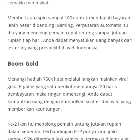
semakin meningkat.
Membeli auto spin sampai 100x untuk mendapati bayaran
lebih besar dibanding iGaming. Perputaran automatis itu
dia yang menolong pemain cepat untung sampai juta-an
rupiah tiap hari. Anda dapat menyatukan uang banyak dari
jester joy yang prospektif di web Indonesia.
Boom Gold
Menangi hadiah 750x lipat melalui langkah mainkan viral
gold. E-game yang satu berikut mempunyai 20 baris
pembayaran maka ringan dimenangi. Anda dapat
kumpulkan uang dengan kumpulkan scatter dan wild yang
memberikan keuntungan.
Ke-2 ikon itu menolong pemain untung juta-an rupiah
dalam sebentar. Perbandingan RTP punya viral gold
sampai 96% ditambah lagi games ini termaksud jenis alat