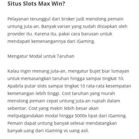
Situs Slots Max Win?
Pelayanan terunggul dari broker judi menolong pemain
untung juta-an. Banyak varian yang sudah disiapkan oleh
provider itu. Karena itu, pakai cara barusan untuk
mendapati kemenangannya dari iGaming.
Mengatur Modal untuk Taruhan
Kalau ingin menang juta-an, mengatur bujet biar lumayan
untuk memasangkan taruhan hingga sampai tingkat 10.
Apabila putar slots sampai tingkat 10 rata-rata kesempatan
kemenangan lebih tinggi. Cost taruhan yang murah
menolong pemain cepat untung juta-an rupiah dalam
sebentar. Cost yang makin lebih besar akan
melipatgandakan modal hingga 5000x lipat dari iGaming.
Pemain dapat untung banyak selesai mendatangkan
banyak uang dari iGaming vs uang asli.