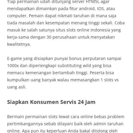
Tiap permainan udah ditunjang server HTM5L agar
mendapatkan dimainkan pada fitur android, IOS, atau
computer. Pemain dapat nikmati taruhan di mana saja
tiada masalah dan kesempatan menang tinggi sekali. Coba
masuk ke salah satunya situs slots online Indonesia yang
kerja-sama dengan 30 perusahaan untuk menyatakan
kwalitetnya.
E-game yang disiapkan punyai bonus perputaran sampai
1000x dan diperlengkapi substituting wild yang bisa
memacu kemenangan bertambah tinggi. Peserta bisa
kumpulkan uang banyak walau memasangkan 1 slots vs
uang asli.
Siapkan Konsumen Servis 24 Jam
Bermain permainan slots lewat cara online bebas problem
pertimbangannya sebab dilayani baik oleh admin taruhan
online. Apa pun itu keperluan Anda bakal ditolong oleh