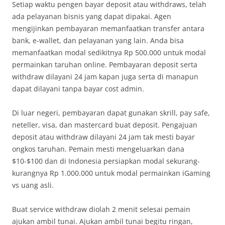
Setiap waktu pengen bayar deposit atau withdraws, telah
ada pelayanan bisnis yang dapat dipakai. Agen
mengijinkan pembayaran memanfaatkan transfer antara
bank, e-wallet, dan pelayanan yang lain. Anda bisa
memanfaatkan modal sedikitnya Rp 500.000 untuk modal
permainkan taruhan online. Pembayaran deposit serta
withdraw dilayani 24 jam kapan juga serta di manapun
dapat dilayani tanpa bayar cost admin.
Di luar negeri, pembayaran dapat gunakan skrill, pay safe,
neteller, visa, dan mastercard buat deposit. Pengajuan
deposit atau withdraw dilayani 24 jam tak mesti bayar
ongkos taruhan. Pemain mesti mengeluarkan dana
$10-$100 dan di Indonesia persiapkan modal sekurang-
kurangnya Rp 1.000.000 untuk modal permainkan iGaming
vs uang asli.
Buat service withdraw diolah 2 menit selesai pemain
ajukan ambil tunai. Ajukan ambil tunai begitu ringan,