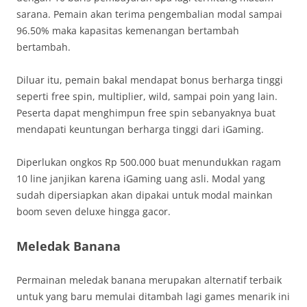
sarana. Pemain akan terima pengembalian modal sampai
96.50% maka kapasitas kemenangan bertambah
bertambah.
Diluar itu, pemain bakal mendapat bonus berharga tinggi
seperti free spin, multiplier, wild, sampai poin yang lain.
Peserta dapat menghimpun free spin sebanyaknya buat
mendapati keuntungan berharga tinggi dari iGaming.
Diperlukan ongkos Rp 500.000 buat menundukkan ragam
10 line janjikan karena iGaming uang asli. Modal yang
sudah dipersiapkan akan dipakai untuk modal mainkan
boom seven deluxe hingga gacor.
Meledak Banana
Permainan meledak banana merupakan alternatif terbaik
untuk yang baru memulai ditambah lagi games menarik ini