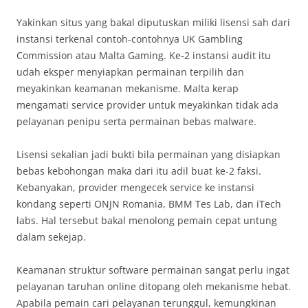
Yakinkan situs yang bakal diputuskan miliki lisensi sah dari
instansi terkenal contoh-contohnya UK Gambling
Commission atau Malta Gaming. Ke-2 instansi audit itu
udah eksper menyiapkan permainan terpilih dan
meyakinkan keamanan mekanisme. Malta kerap
mengamati service provider untuk meyakinkan tidak ada
pelayanan penipu serta permainan bebas malware.
Lisensi sekalian jadi bukti bila permainan yang disiapkan
bebas kebohongan maka dari itu adil buat ke-2 faksi.
Kebanyakan, provider mengecek service ke instansi
kondang seperti ONJN Romania, BMM Tes Lab, dan iTech
labs. Hal tersebut bakal menolong pemain cepat untung
dalam sekejap.
Keamanan struktur software permainan sangat perlu ingat
pelayanan taruhan online ditopang oleh mekanisme hebat.
Apabila pemain cari pelayanan terunggul, kemungkinan