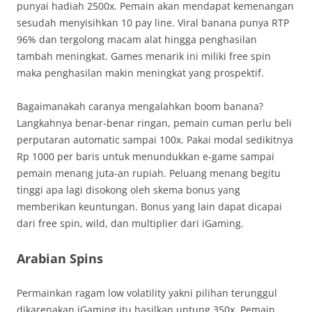
punyai hadiah 2500x. Pemain akan mendapat kemenangan
sesudah menyisihkan 10 pay line. Viral banana punya RTP
96% dan tergolong macam alat hingga penghasilan
tambah meningkat. Games menarik ini miliki free spin
maka penghasilan makin meningkat yang prospektif.
Bagaimanakah caranya mengalahkan boom banana?
Langkahnya benar-benar ringan, pemain cuman perlu beli
perputaran automatic sampai 100x. Pakai modal sedikitnya
Rp 1000 per baris untuk menundukkan e-game sampai
pemain menang juta-an rupiah. Peluang menang begitu
tinggi apa lagi disokong oleh skema bonus yang
memberikan keuntungan. Bonus yang lain dapat dicapai
dari free spin, wild, dan multiplier dari iGaming.
Arabian Spins
Permainkan ragam low volatility yakni pilihan terunggul
dikarenakan iGaming itu hasilkan untung 350x. Pemain