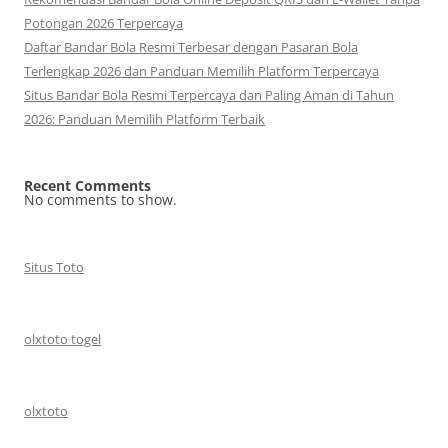
Potongan 2026 Terpercaya
Daftar Bandar Bola Resmi Terbesar dengan Pasaran Bola
Terlengkap 2026 dan Panduan Memilih Platform Terpercaya
Situs Bandar Bola Resmi Terpercaya dan Paling Aman di Tahun
2026: Panduan Memilih Platform Terbaik
Recent Comments
No comments to show.
Situs Toto
olxtoto togel
olxtoto