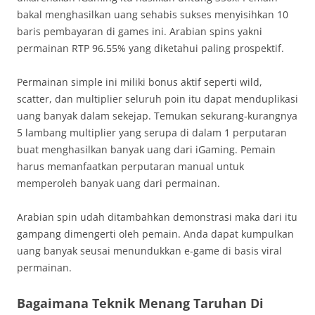
bakal menghasilkan uang sehabis sukses menyisihkan 10
baris pembayaran di games ini. Arabian spins yakni
permainan RTP 96.55% yang diketahui paling prospektif.
Permainan simple ini miliki bonus aktif seperti wild,
scatter, dan multiplier seluruh poin itu dapat menduplikasi
uang banyak dalam sekejap. Temukan sekurang-kurangnya
5 lambang multiplier yang serupa di dalam 1 perputaran
buat menghasilkan banyak uang dari iGaming. Pemain
harus memanfaatkan perputaran manual untuk
memperoleh banyak uang dari permainan.
Arabian spin udah ditambahkan demonstrasi maka dari itu
gampang dimengerti oleh pemain. Anda dapat kumpulkan
uang banyak seusai menundukkan e-game di basis viral
permainan.
Bagaimana Teknik Menang Taruhan Di