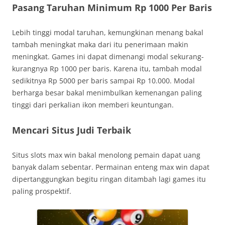
Pasang Taruhan Minimum Rp 1000 Per Baris
Lebih tinggi modal taruhan, kemungkinan menang bakal
tambah meningkat maka dari itu penerimaan makin
meningkat. Games ini dapat dimenangi modal sekurang-
kurangnya Rp 1000 per baris. Karena itu, tambah modal
sedikitnya Rp 5000 per baris sampai Rp 10.000. Modal
berharga besar bakal menimbulkan kemenangan paling
tinggi dari perkalian ikon memberi keuntungan.
Mencari Situs Judi Terbaik
Situs slots max win bakal menolong pemain dapat uang
banyak dalam sebentar. Permainan enteng max win dapat
dipertanggungkan begitu ringan ditambah lagi games itu
paling prospektif.