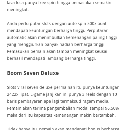
lava loca punya free spin hingga pemasukan semakin
meningkat.
Anda perlu putar slots dengan auto spin 500x buat
mendapati keuntungan berharga tinggi. Perputaran
automatic akan menimbulkan kemenangan paling tinggi
yang menggiurkan banyak hadiah berharga tinggi.
Pemasukan pemain akan tambah meningkat seusai
berhasil mendapati lambang berharga tinggi.
Boom Seven Deluxe
Slots viral seven deluxe permainan itu punya keuntungan
2422x lipat. E-game janjikan ini punya 3 reels dengan 10
baris pembayaran apa lagi termaksud ragam media.
Pemain akan terima pengembalian modal sampai 96.50%
maka dari itu kapasitas kemenangan makin bertambah.
Tidak hanya itu, pemain akan mendapati bonus berharga