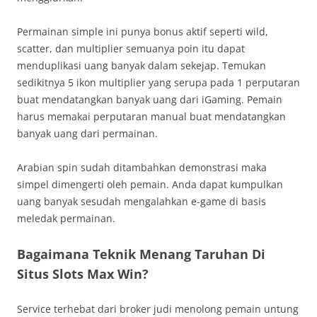
Permainan simple ini punya bonus aktif seperti wild,
scatter, dan multiplier semuanya poin itu dapat
menduplikasi uang banyak dalam sekejap. Temukan
sedikitnya 5 ikon multiplier yang serupa pada 1 perputaran
buat mendatangkan banyak uang dari iGaming. Pemain
harus memakai perputaran manual buat mendatangkan
banyak uang dari permainan.
Arabian spin sudah ditambahkan demonstrasi maka
simpel dimengerti oleh pemain. Anda dapat kumpulkan
uang banyak sesudah mengalahkan e-game di basis
meledak permainan.
Bagaimana Teknik Menang Taruhan Di
Situs Slots Max Win?
Service terhebat dari broker judi menolong pemain untung