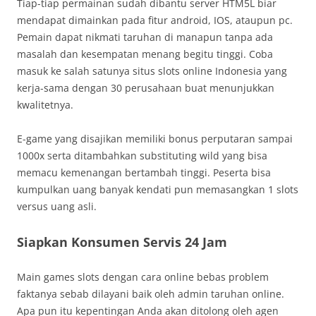
Tiap-tiap permainan sudah dibantu server HTM5L biar
mendapat dimainkan pada fitur android, IOS, ataupun pc.
Pemain dapat nikmati taruhan di manapun tanpa ada
masalah dan kesempatan menang begitu tinggi. Coba
masuk ke salah satunya situs slots online Indonesia yang
kerja-sama dengan 30 perusahaan buat menunjukkan
kwalitetnya.
E-game yang disajikan memiliki bonus perputaran sampai
1000x serta ditambahkan substituting wild yang bisa
memacu kemenangan bertambah tinggi. Peserta bisa
kumpulkan uang banyak kendati pun memasangkan 1 slots
versus uang asli.
Siapkan Konsumen Servis 24 Jam
Main games slots dengan cara online bebas problem
faktanya sebab dilayani baik oleh admin taruhan online.
Apa pun itu kepentingan Anda akan ditolong oleh agen