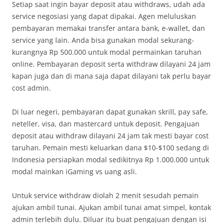
Setiap saat ingin bayar deposit atau withdraws, udah ada
service negosiasi yang dapat dipakai. Agen meluluskan
pembayaran memakai transfer antara bank, e-wallet, dan
service yang lain. Anda bisa gunakan modal sekurang-
kurangnya Rp 500.000 untuk modal permainkan taruhan
online. Pembayaran deposit serta withdraw dilayani 24 jam
kapan juga dan di mana saja dapat dilayani tak perlu bayar
cost admin.
Di luar negeri, pembayaran dapat gunakan skrill, pay safe,
neteller, visa, dan mastercard untuk deposit. Pengajuan
deposit atau withdraw dilayani 24 jam tak mesti bayar cost
taruhan. Pemain mesti keluarkan dana $10-$100 sedang di
Indonesia persiapkan modal sedikitnya Rp 1.000.000 untuk
modal mainkan iGaming vs uang asli.
Untuk service withdraw diolah 2 menit sesudah pemain
ajukan ambil tunai. Ajukan ambil tunai amat simpel, kontak
admin terlebih dulu. Diluar itu buat pengajuan dengan isi