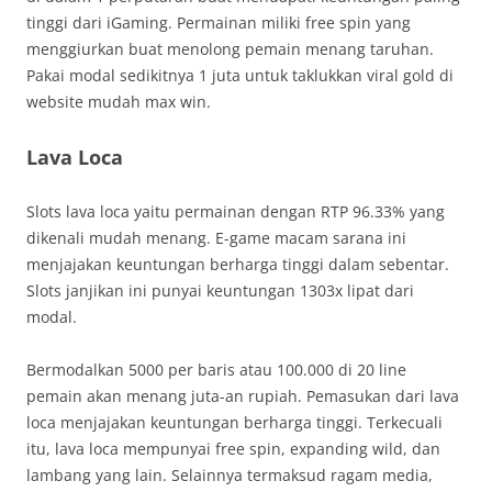
tinggi dari iGaming. Permainan miliki free spin yang
menggiurkan buat menolong pemain menang taruhan.
Pakai modal sedikitnya 1 juta untuk taklukkan viral gold di
website mudah max win.
Lava Loca
Slots lava loca yaitu permainan dengan RTP 96.33% yang
dikenali mudah menang. E-game macam sarana ini
menjajakan keuntungan berharga tinggi dalam sebentar.
Slots janjikan ini punyai keuntungan 1303x lipat dari
modal.
Bermodalkan 5000 per baris atau 100.000 di 20 line
pemain akan menang juta-an rupiah. Pemasukan dari lava
loca menjajakan keuntungan berharga tinggi. Terkecuali
itu, lava loca mempunyai free spin, expanding wild, dan
lambang yang lain. Selainnya termaksud ragam media,