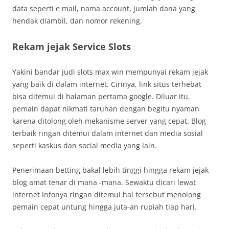
data seperti e mail, nama account, jumlah dana yang
hendak diambil, dan nomor rekening.
Rekam jejak Service Slots
Yakini bandar judi slots max win mempunyai rekam jejak
yang baik di dalam internet. Cirinya, link situs terhebat
bisa ditemui di halaman pertama google. Diluar itu,
pemain dapat nikmati taruhan dengan begitu nyaman
karena ditolong oleh mekanisme server yang cepat. Blog
terbaik ringan ditemui dalam internet dan media sosial
seperti kaskus dan social media yang lain.
Penerimaan betting bakal lebih tinggi hingga rekam jejak
blog amat tenar di mana -mana. Sewaktu dicari lewat
internet infonya ringan ditemui hal tersebut menolong
pemain cepat untung hingga juta-an rupiah tiap hari.