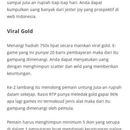
sampai juta-an rupiah tiap-tiap hari. Anda dapat
kumpulkan uang banyak dari jester joy yang prospektif di
web Indonesia.
Viral Gold
Menangi hadiah 750x lipat secara mainkan viral gold. E-
game yang ini punyai 20 baris pembayaran maka dari itu
gampang dimenangi. Anda dapat menyatukan uang
dengan menghimpun scatter dan wild yang memberikan
keuntungan.
Ke-2 lambang itu menolong pemain untung juta-an rupiah
dalam sekejap. Rasio RTP punya meledak gold gapai 96%
apa lagi games ini termaksud jenis alat maka dari itu
gampang dimenangi oleh pemula.
Pemain harus menghimpun minimum 5 ikon yang serupa
di dalam 1 perputaran buat mendapati keuntungan paling