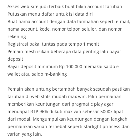
Akses web-site judi terbaik buat bikin account taruhan
Putuskan menu daftar untuk isi data diri
Buat nama account dengan data tambahan seperti e-mail,
nama account, kode, nomor telpon seluler, dan nomor
rekening
Registrasi bakal tuntas pada tempo 1 menit
Pemain mesti isikan beberapa data penting lalu bayar
deposit
Bayar deposit minimum Rp 100.000 memakai saldo e-
wallet atau saldo m-banking
Pemain akan untung bertambah banyak sesudah pastikan
taruhan di web slots mudah max win. Pilih permainan
memberikan keuntungan dari pragmatic play agar
mendapat RTP 96% diikuti max win sebesar 5000x lipat
dari modal. Mengumpulkan keuntungan dengan langkah
permainkan varian terhebat seperti starlight princess dan
varian yang lain.