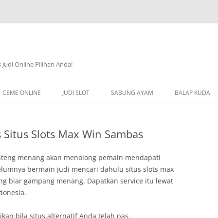
udi Online Pilihan Anda!
Skip
to
CEME ONLINE
JUDI SLOT
SABUNG AYAM
BALAP KUDA
content
s Situs Slots Max Win Sambas
nteng menang akan menolong pemain mendapati
elumnya bermain judi mencari dahulu situs slots max
ing biar gampang menang. Dapatkan service itu lewat
ndonesia.
kan bila situs alternatif Anda telah pas.