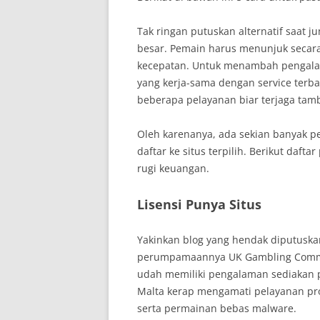
Tak ringan putuskan alternatif saat 
besar. Pemain harus menunjuk secar
kecepatan. Untuk menambah pengalam
yang kerja-sama dengan service terb
beberapa pelayanan biar terjaga ta
Oleh karenanya, ada sekian banyak p
daftar ke situs terpilih. Berikut daf
rugi keuangan.
Lisensi Punya Situs
Yakinkan blog yang hendak diputuskan m
perumpamaannya UK Gambling Commiss
udah memiliki pengalaman sediakan 
Malta kerap mengamati pelayanan pr
serta permainan bebas malware.