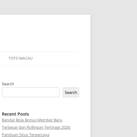
TOTO MACAU
Search
Search
Recent Posts
Bandar Bola Bonus Member Baru
Terbesar dan Rollingan Tertinggi 2026:
Panduan Situs Terpercaya