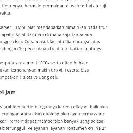
i. Umumnya, bermain permainan di web terbaik teruji
waktu.
server HTM5L biar mendapatkan dimainkan pada fitur
dapat nikmati taruhan di mana saja tanpa ada
ggi sekali. Coba masuk ke satu diantaranya situs
ama dengan 30 perusahaan buat perlihatkan mutunya.
perputaran sampai 1000x serta ditambahkan
atkan kemenangan makin tinggi. Peserta bisa
atkan 1 slots vs uang asli.
24 Jam
s problem pertimbangannya karena dilayani baik oleh
epentingan Anda akan ditolong oleh agen termasyhur
car. Pemain dapat memperoleh banyak uang selesai
web terunggul. Pelayanan layanan konsumen online 24