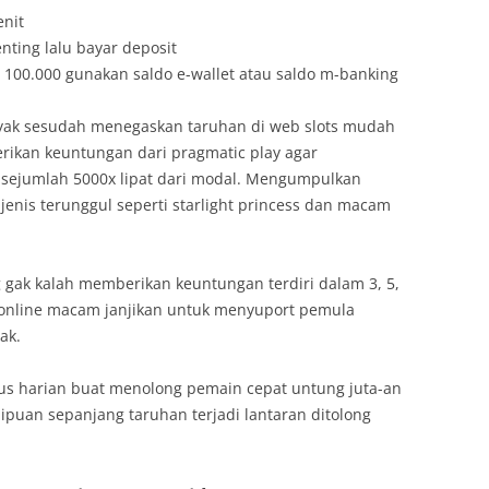
enit
nting lalu bayar deposit
 100.000 gunakan saldo e-wallet atau saldo m-banking
yak sesudah menegaskan taruhan di web slots mudah
ikan keuntungan dari pragmatic play agar
 sejumlah 5000x lipat dari modal. Mengumpulkan
enis terunggul seperti starlight princess dan macam
 gak kalah memberikan keuntungan terdiri dalam 3, 5,
s online macam janjikan untuk menyuport pemula
ak.
harian buat menolong pemain cepat untung juta-an
puan sepanjang taruhan terjadi lantaran ditolong