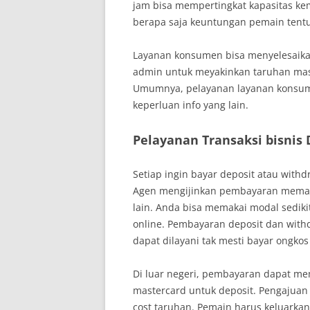
jam bisa mempertingkat kapasitas kem
berapa saja keuntungan pemain tentu
Layanan konsumen bisa menyelesaikan
admin untuk meyakinkan taruhan masi
Umumnya, pelayanan layanan konsumen
keperluan info yang lain.
Pelayanan Transaksi bisnis
Setiap ingin bayar deposit atau withd
Agen mengijinkan pembayaran memakai
lain. Anda bisa memakai modal sedik
online. Pembayaran deposit dan with
dapat dilayani tak mesti bayar ongko
Di luar negeri, pembayaran dapat mema
mastercard untuk deposit. Pengajuan 
cost taruhan. Pemain harus keluarkan