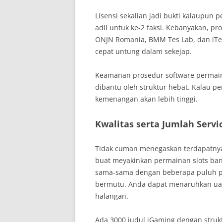
Lisensi sekalian jadi bukti kalaupun
adil untuk ke-2 faksi. Kebanyakan, pr
ONJN Romania, BMM Tes Lab, dan iTe
cepat untung dalam sekejap.
Keamanan prosedur software permaina
dibantu oleh struktur hebat. Kalau p
kemenangan akan lebih tinggi.
Kwalitas serta Jumlah Servi
Tidak cuman menegaskan terdapatnya 
buat meyakinkan permainan slots ban
sama-sama dengan beberapa puluh 
bermutu. Anda dapat menaruhkan ua
halangan.
Ada 3000 judul iGaming dengan strukt