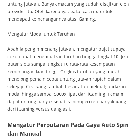
untung juta-an. Banyak macam yang sudah disajikan oleh
provider itu. Oleh karenanya, pakai cara itu untuk
mendapati kemenangannya atas iGaming.
Mengatur Modal untuk Taruhan
Apabila pengin menang juta-an, mengatur bujet supaya
cukup buat menempatkan taruhan hingga tingkat 10. Jika
putar slots sampai tingkat 10 rata-rata kesempatan
kemenangan kian tinggi. Ongkos taruhan yang murah
menolong pemain cepat untung juta-an rupiah dalam
sekejap. Cost yang tambah besar akan melipatgandakan
modal hingga sampai 5000x lipat dari iGaming. Pemain
dapat untung banyak sehabis memperoleh banyak uang
dari iGaming versus uang asli.
Mengatur Perputaran Pada Gaya Auto Spin
dan Manual