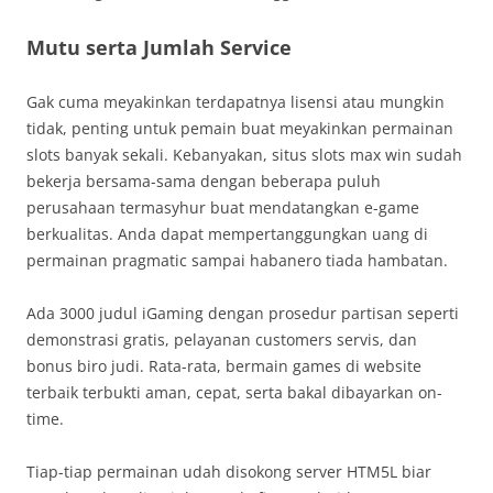
Mutu serta Jumlah Service
Gak cuma meyakinkan terdapatnya lisensi atau mungkin
tidak, penting untuk pemain buat meyakinkan permainan
slots banyak sekali. Kebanyakan, situs slots max win sudah
bekerja bersama-sama dengan beberapa puluh
perusahaan termasyhur buat mendatangkan e-game
berkualitas. Anda dapat mempertanggungkan uang di
permainan pragmatic sampai habanero tiada hambatan.
Ada 3000 judul iGaming dengan prosedur partisan seperti
demonstrasi gratis, pelayanan customers servis, dan
bonus biro judi. Rata-rata, bermain games di website
terbaik terbukti aman, cepat, serta bakal dibayarkan on-
time.
Tiap-tiap permainan udah disokong server HTM5L biar