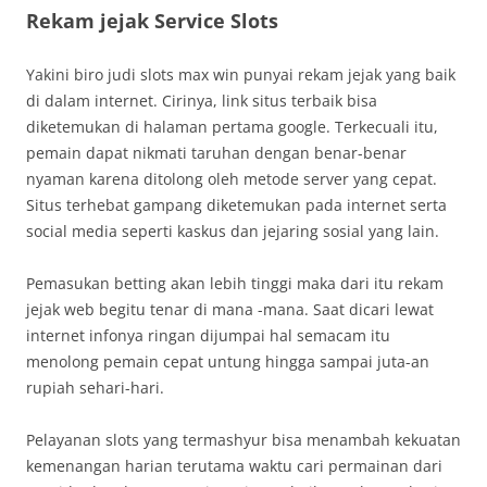
Rekam jejak Service Slots
Yakini biro judi slots max win punyai rekam jejak yang baik
di dalam internet. Cirinya, link situs terbaik bisa
diketemukan di halaman pertama google. Terkecuali itu,
pemain dapat nikmati taruhan dengan benar-benar
nyaman karena ditolong oleh metode server yang cepat.
Situs terhebat gampang diketemukan pada internet serta
social media seperti kaskus dan jejaring sosial yang lain.
Pemasukan betting akan lebih tinggi maka dari itu rekam
jejak web begitu tenar di mana -mana. Saat dicari lewat
internet infonya ringan dijumpai hal semacam itu
menolong pemain cepat untung hingga sampai juta-an
rupiah sehari-hari.
Pelayanan slots yang termashyur bisa menambah kekuatan
kemenangan harian terutama waktu cari permainan dari