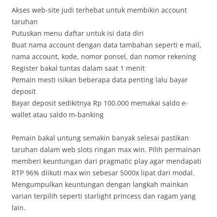
Akses web-site judi terhebat untuk membikin account
taruhan
Putuskan menu daftar untuk isi data diri
Buat nama account dengan data tambahan seperti e mail,
nama account, kode, nomor ponsel, dan nomor rekening
Register bakal tuntas dalam saat 1 menit
Pemain mesti isikan beberapa data penting lalu bayar
deposit
Bayar deposit sedikitnya Rp 100.000 memakai saldo e-
wallet atau saldo m-banking
Pemain bakal untung semakin banyak selesai pastikan
taruhan dalam web slots ringan max win. Pilih permainan
memberi keuntungan dari pragmatic play agar mendapati
RTP 96% diikuti max win sebesar 5000x lipat dari modal.
Mengumpulkan keuntungan dengan langkah mainkan
varian terpilih seperti starlight princess dan ragam yang
lain.