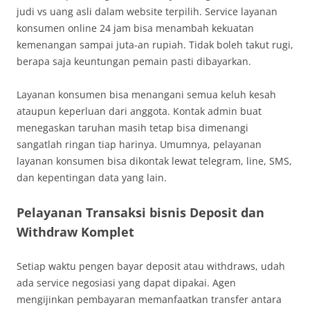
judi vs uang asli dalam website terpilih. Service layanan
konsumen online 24 jam bisa menambah kekuatan
kemenangan sampai juta-an rupiah. Tidak boleh takut rugi,
berapa saja keuntungan pemain pasti dibayarkan.
Layanan konsumen bisa menangani semua keluh kesah
ataupun keperluan dari anggota. Kontak admin buat
menegaskan taruhan masih tetap bisa dimenangi
sangatlah ringan tiap harinya. Umumnya, pelayanan
layanan konsumen bisa dikontak lewat telegram, line, SMS,
dan kepentingan data yang lain.
Pelayanan Transaksi bisnis Deposit dan
Withdraw Komplet
Setiap waktu pengen bayar deposit atau withdraws, udah
ada service negosiasi yang dapat dipakai. Agen
mengijinkan pembayaran memanfaatkan transfer antara