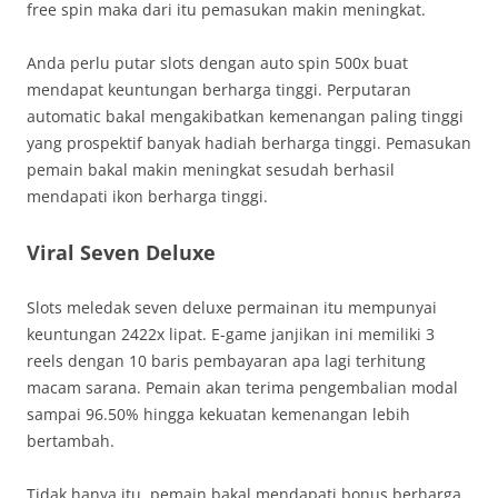
free spin maka dari itu pemasukan makin meningkat.
Anda perlu putar slots dengan auto spin 500x buat
mendapat keuntungan berharga tinggi. Perputaran
automatic bakal mengakibatkan kemenangan paling tinggi
yang prospektif banyak hadiah berharga tinggi. Pemasukan
pemain bakal makin meningkat sesudah berhasil
mendapati ikon berharga tinggi.
Viral Seven Deluxe
Slots meledak seven deluxe permainan itu mempunyai
keuntungan 2422x lipat. E-game janjikan ini memiliki 3
reels dengan 10 baris pembayaran apa lagi terhitung
macam sarana. Pemain akan terima pengembalian modal
sampai 96.50% hingga kekuatan kemenangan lebih
bertambah.
Tidak hanya itu, pemain bakal mendapati bonus berharga