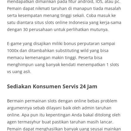
mendapatkan dimainkan pada fitur android, IOS, atau pc.
Pemain dapat nikmati taruhan di manapun tiada masalah
serta kesempatan menang tinggi sekali. Coba masuk ke
satu diantara situs slots online Indonesia yang kerja-sama
dengan 30 perusahaan untuk perlihatkan mutunya.
E-game yang disajikan miliki bonus perputaran sampai
1000x dan ditambahkan substituting wild yang bisa
memacu kemenangan makin tinggi. Peserta bisa
menghimpun uang banyak kendati menempatkan 1 slots
vs uang asli.
Sediakan Konsumen Servis 24 Jam
Bermain permainan slots dengan online bebas problem
argumennya sebab dilayani baik oleh admin taruhan
online. Apa pun itu kepentingan Anda bakal ditolong oleh
agen termasyhur buat pastikan taruhan masih lancar.
Pemain dapat menghasilkan banyak uang seusai mainkan