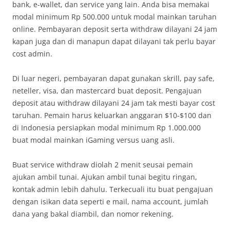
bank, e-wallet, dan service yang lain. Anda bisa memakai
modal minimum Rp 500.000 untuk modal mainkan taruhan
online. Pembayaran deposit serta withdraw dilayani 24 jam
kapan juga dan di manapun dapat dilayani tak perlu bayar
cost admin.
Di luar negeri, pembayaran dapat gunakan skrill, pay safe,
neteller, visa, dan mastercard buat deposit. Pengajuan
deposit atau withdraw dilayani 24 jam tak mesti bayar cost
taruhan. Pemain harus keluarkan anggaran $10-$100 dan
di Indonesia persiapkan modal minimum Rp 1.000.000
buat modal mainkan iGaming versus uang asli.
Buat service withdraw diolah 2 menit seusai pemain
ajukan ambil tunai. Ajukan ambil tunai begitu ringan,
kontak admin lebih dahulu. Terkecuali itu buat pengajuan
dengan isikan data seperti e mail, nama account, jumlah
dana yang bakal diambil, dan nomor rekening.