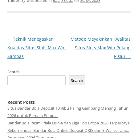
This entry was posted in
Balap Kuda
on
30/04/2023
.
Post
←
Teknik Menegaskan
Metode Meyakinkan Kwalitas
navigation
Kualitas Situs Slots Max Win
Situs Slots Max Win Pulang
Sambas
Pisau
→
Search
Search
Recent Posts
Situs Bandar Bola Deposit 10 Ribu Paling Gampang Menang Tahun
2026 untuk Pemain Pemula
Bandar Bola Resmi Piala Dunia dan Liga Top Eropa 2026 Terpercaya
Rekomendasi Bandar Bola Online Deposit QRIS dan E-Wallet Tanpa
Potongan 2026 Terpercaya