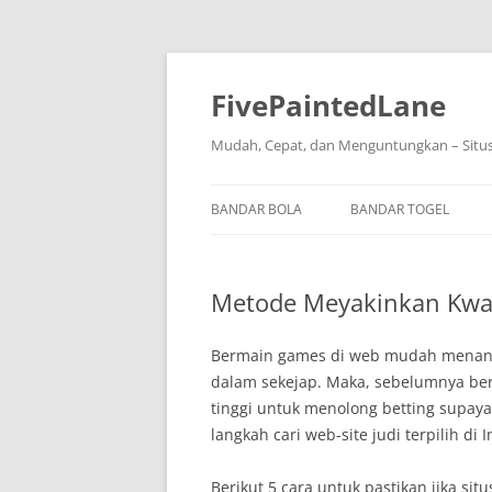
FivePaintedLane
Mudah, Cepat, dan Menguntungkan – Situs J
BANDAR BOLA
BANDAR TOGEL
Metode Meyakinkan Kwali
Bermain games di web mudah menang
dalam sekejap. Maka, sebelumnya berm
tinggi untuk menolong betting supa
langkah cari web-site judi terpilih di 
Berikut 5 cara untuk pastikan jika situ