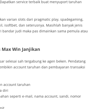
 Dapatkan service terbaik buat menyuport taruhan
an varian slots dari pragmatic play, spadegaming,
il, isoftbet, dan seterusnya. Masihlah banyak jenis
dari bandar judi maka pas dimainkan sama pemula atau
s Max Win Janjikan
ar selesai sah tergabung ke agen beken. Pendatang
embikin account taruhan dan pembayaran transaksi
kin account taruhan
 diri
han seperti e-mail, nama account, sandi, nomor
nit