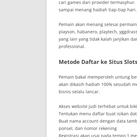
cari games dari provider termasyhur.
sampai menang hadiah tiap-tiap hari.
Pemain akan menang selesai permaink
playson, habanero, playtech, yggdrass
yang lain yang tidak kalah janjikan 
professional.
Metode Daftar ke Situs Slot
Pemain bakal memperoleh untung bes
akan dikasih hadiah 100% sesudah m
bisnis selalu lancar.
Akses website judi terhebat untuk bi
Tentukan menu daftar buat isikan data
Buat nama account dengan data tamba
ponsel, dan nomor rekening
Registrasi akan usai pada tempo 1 me