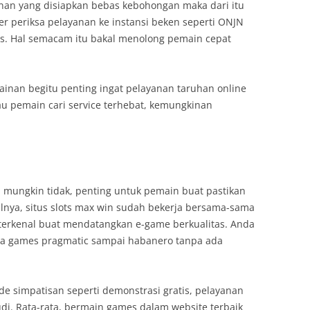
mainan yang disiapkan bebas kebohongan maka dari itu
ider periksa pelayanan ke instansi beken seperti ONJN
s. Hal semacam itu bakal menolong pemain cepat
nan begitu penting ingat pelayanan taruhan online
lau pemain cari service terhebat, kemungkinan
u mungkin tidak, penting untuk pemain buat pastikan
lnya, situs slots max win sudah bekerja bersama-sama
erkenal buat mendatangkan e-game berkualitas. Anda
 games pragmatic sampai habanero tanpa ada
e simpatisan seperti demonstrasi gratis, pelayanan
udi. Rata-rata, bermain games dalam website terbaik