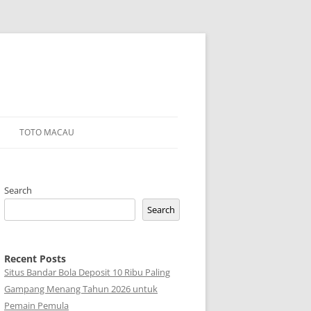
TOTO MACAU
Search
Search
Recent Posts
Situs Bandar Bola Deposit 10 Ribu Paling
Gampang Menang Tahun 2026 untuk
Pemain Pemula