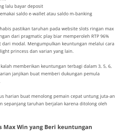
g lalu bayar deposit
makai saldo e-wallet atau saldo m-banking
abis pastikan taruhan pada website slots ringan max
ngan dari pragmatic play biar memperoleh RTP 96%
at dari modal. Mengumpulkan keuntungan melalui cara
ight princess dan varian yang lain.
 kalah memberikan keuntungan terbagi dalam 3, 5, 6,
 varian janjikan buat memberi dukungan pemula
.
harian buat menolong pemain cepat untung juta-an
n sepanjang taruhan berjalan karena ditolong oleh
ts Max Win yang Beri keuntungan