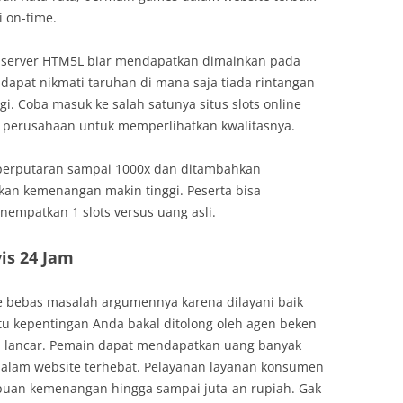
i on-time.
g server HTM5L biar mendapatkan dimainkan pada
 dapat nikmati taruhan di mana saja tiada rintangan
i. Coba masuk ke salah satunya situs slots online
 perusahaan untuk memperlihatkan kwalitasnya.
 perputaran sampai 1000x dan ditambahkan
kan kemenangan makin tinggi. Peserta bisa
mpatkan 1 slots versus uang asli.
is 24 Jam
ne bebas masalah argumennya karena dilayani baik
tu kepentingan Anda bakal ditolong oleh agen beken
p lancar. Pemain dapat mendapatkan uang banyak
 dalam website terhebat. Pelayanan layanan konsumen
puan kemenangan hingga sampai juta-an rupiah. Gak