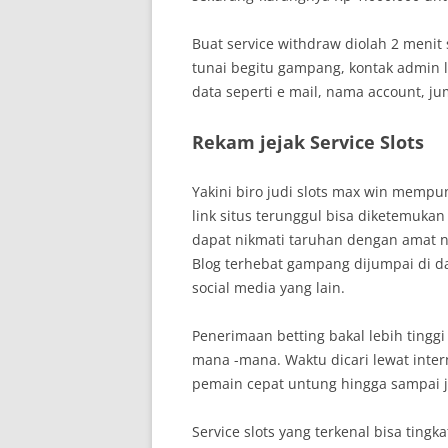
Buat service withdraw diolah 2 menit
tunai begitu gampang, kontak admin l
data seperti e mail, nama account, j
Rekam jejak Service Slots
Yakini biro judi slots max win mempun
link situs terunggul bisa diketemuka
dapat nikmati taruhan dengan amat n
Blog terhebat gampang dijumpai di dal
social media yang lain.
Penerimaan betting bakal lebih tinggi
mana -mana. Waktu dicari lewat inter
pemain cepat untung hingga sampai ju
Service slots yang terkenal bisa tin