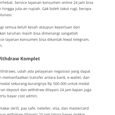
terhebat. Service layanan konsumen online 24 jam bisa
hingga juta-an rupiah. Gak boleh takut rugi, berapa
lunasi.
i semua keluh kesah ataupun keperluan dari
kan taruhan masih bisa dimenangi sangatlah
vice layanan konsumen bisa dikontak lewat telegram,
n.
 Withdraw Komplet
withdraws, udah ada pelayanan negosiasi yang dapat
 memanfaatkan transfer antara bank, e-wallet, dan
n modal sekurang-kurangnya Rp 500.000 untuk modal
an deposit dan withdraw dilayani 24 jam kapan juga
erlu bayar cost admin.
kai skrill, pay safe, neteller, visa, dan mastercard
pun withdraw dilayani 24 jam tanpa bayar ongkos