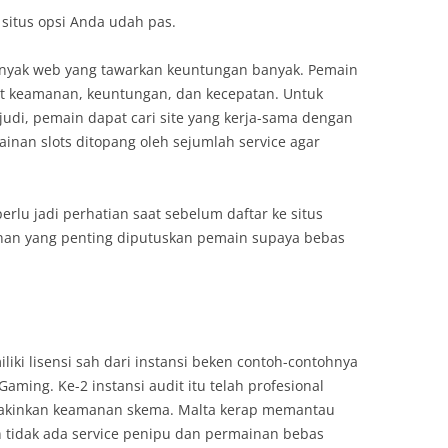
a situs opsi Anda udah pas.
nyak web yang tawarkan keuntungan banyak. Pemain
t keamanan, keuntungan, dan kecepatan. Untuk
udi, pemain dapat cari site yang kerja-sama dengan
inan slots ditopang oleh sejumlah service agar
erlu jadi perhatian saat sebelum daftar ke situs
yanan yang penting diputuskan pemain supaya bebas
liki lisensi sah dari instansi beken contoh-contohnya
ming. Ke-2 instansi audit itu telah profesional
eyakinkan keamanan skema. Malta kerap memantau
 tidak ada service penipu dan permainan bebas