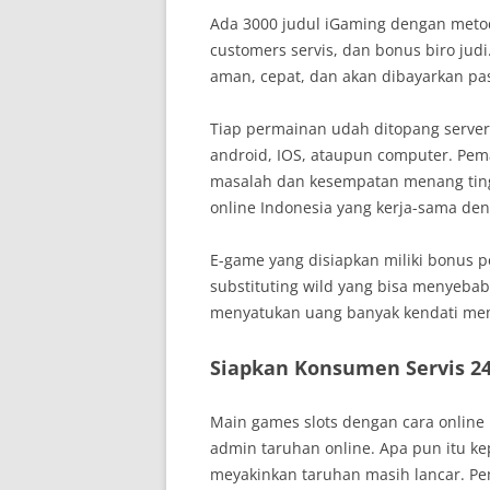
Ada 3000 judul iGaming dengan metode
customers servis, dan bonus biro judi
aman, cepat, dan akan dibayarkan pa
Tiap permainan udah ditopang serve
android, IOS, ataupun computer. Pema
masalah dan kesempatan menang tinggi
online Indonesia yang kerja-sama den
E-game yang disiapkan miliki bonus p
substituting wild yang bisa menyeba
menyatukan uang banyak kendati mema
Siapkan Konsumen Servis 2
Main games slots dengan cara online 
admin taruhan online. Apa pun itu ke
meyakinkan taruhan masih lancar. Pe