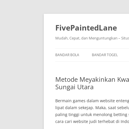
FivePaintedLane
Mudah, Cepat, dan Menguntungkan – Situs J
BANDAR BOLA
BANDAR TOGEL
Metode Meyakinkan Kwali
Sungai Utara
Bermain games dalam website enten
lipat dalam sekejap. Maka, saat sebe
paling tinggi untuk menolong betting
cara cari website judi terhebat di Ind