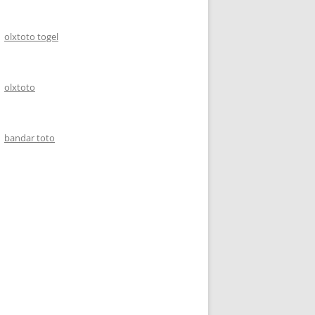
olxtoto togel
olxtoto
bandar toto