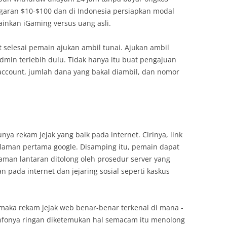
garan $10-$100 dan di Indonesia persiapkan modal
nkan iGaming versus uang asli.
t selesai pemain ajukan ambil tunai. Ajukan ambil
min terlebih dulu. Tidak hanya itu buat pengajuan
 account, jumlah dana yang bakal diambil, dan nomor
nya rekam jejak yang baik pada internet. Cirinya, link
alaman pertama google. Disamping itu, pemain dapat
aman lantaran ditolong oleh prosedur server yang
n pada internet dan jejaring sosial seperti kaskus
 maka rekam jejak web benar-benar terkenal di mana -
 infonya ringan diketemukan hal semacam itu menolong