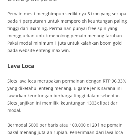
Pemain mesti menghimpun sedikitnya 5 ikon yang serupa
pada 1 perputaran untuk memperoleh keuntungan paling
tinggi dari iGaming. Permainan punyai free spin yang
menggiurkan untuk menolong pemain menang taruhan.
Pakai modal minimum 1 juta untuk kalahkan boom gold
pada website enteng max win.
Lava Loca
Slots lava loca merupakan permainan dengan RTP 96.33%
yang diketahui enteng menang. E-game jenis sarana ini
tawarkan keuntungan berharga tinggi dalam sebentar.
Slots janjikan ini memiliki keuntungan 1303x lipat dari
modal.
Bermodal 5000 per baris atau 100.000 di 20 line pemain
bakal menang juta-an rupiah. Penerimaan dari lava loca