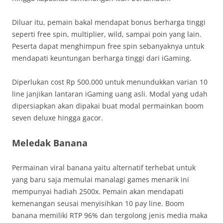
Diluar itu, pemain bakal mendapat bonus berharga tinggi
seperti free spin, multiplier, wild, sampai poin yang lain.
Peserta dapat menghimpun free spin sebanyaknya untuk
mendapati keuntungan berharga tinggi dari iGaming.
Diperlukan cost Rp 500.000 untuk menundukkan varian 10
line janjikan lantaran iGaming uang asli. Modal yang udah
dipersiapkan akan dipakai buat modal permainkan boom
seven deluxe hingga gacor.
Meledak Banana
Permainan viral banana yaitu alternatif terhebat untuk
yang baru saja memulai manalagi games menarik ini
mempunyai hadiah 2500x. Pemain akan mendapati
kemenangan seusai menyisihkan 10 pay line. Boom
banana memiliki RTP 96% dan tergolong jenis media maka