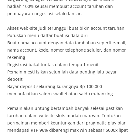
hadiah 100% seusai membuat account taruhan dan
pembayaran negosiasi selalu lancar.
Akses web-site judi terunggul buat bikin account taruhan
Putuskan menu daftar buat isi data diri
Buat nama account dengan data tambahan seperti e-mail,
nama account, kode, nomor telephone seluler, dan nomor
rekening
Registrasi bakal tuntas dalam tempo 1 menit
Pemain mesti isikan sejumlah data penting lalu bayar
deposit
Bayar deposit sekurang-kurangnya Rp 100.000
memanfaatkan saldo e-wallet atau saldo m-banking
Pemain akan untung bertambah banyak selesai pastikan
taruhan dalam website slots mudah max win. Tentukan
permainan memberi keuntungan dari pragmatic play biar
mendapati RTP 96% dibarengi max win sebesar 5000x lipat