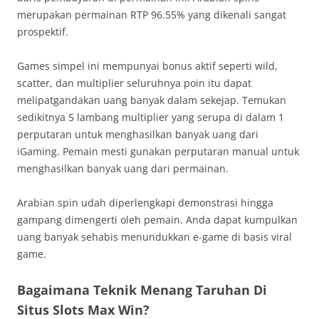
merupakan permainan RTP 96.55% yang dikenali sangat
prospektif.
Games simpel ini mempunyai bonus aktif seperti wild,
scatter, dan multiplier seluruhnya poin itu dapat
melipatgandakan uang banyak dalam sekejap. Temukan
sedikitnya 5 lambang multiplier yang serupa di dalam 1
perputaran untuk menghasilkan banyak uang dari
iGaming. Pemain mesti gunakan perputaran manual untuk
menghasilkan banyak uang dari permainan.
Arabian spin udah diperlengkapi demonstrasi hingga
gampang dimengerti oleh pemain. Anda dapat kumpulkan
uang banyak sehabis menundukkan e-game di basis viral
game.
Bagaimana Teknik Menang Taruhan Di
Situs Slots Max Win?