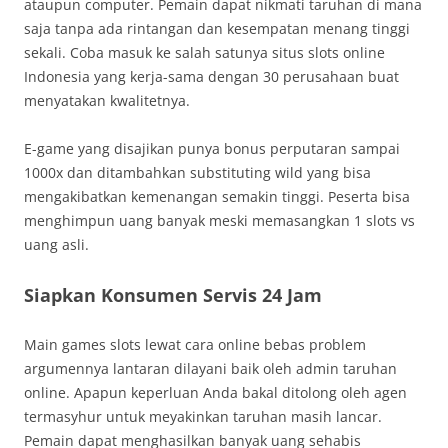
ataupun computer. Pemain dapat nikmati taruhan di mana
saja tanpa ada rintangan dan kesempatan menang tinggi
sekali. Coba masuk ke salah satunya situs slots online
Indonesia yang kerja-sama dengan 30 perusahaan buat
menyatakan kwalitetnya.
E-game yang disajikan punya bonus perputaran sampai
1000x dan ditambahkan substituting wild yang bisa
mengakibatkan kemenangan semakin tinggi. Peserta bisa
menghimpun uang banyak meski memasangkan 1 slots vs
uang asli.
Siapkan Konsumen Servis 24 Jam
Main games slots lewat cara online bebas problem
argumennya lantaran dilayani baik oleh admin taruhan
online. Apapun keperluan Anda bakal ditolong oleh agen
termasyhur untuk meyakinkan taruhan masih lancar.
Pemain dapat menghasilkan banyak uang sehabis