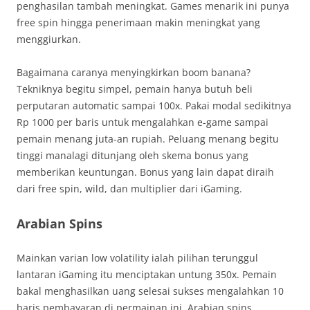
penghasilan tambah meningkat. Games menarik ini punya
free spin hingga penerimaan makin meningkat yang
menggiurkan.
Bagaimana caranya menyingkirkan boom banana?
Tekniknya begitu simpel, pemain hanya butuh beli
perputaran automatic sampai 100x. Pakai modal sedikitnya
Rp 1000 per baris untuk mengalahkan e-game sampai
pemain menang juta-an rupiah. Peluang menang begitu
tinggi manalagi ditunjang oleh skema bonus yang
memberikan keuntungan. Bonus yang lain dapat diraih
dari free spin, wild, dan multiplier dari iGaming.
Arabian Spins
Mainkan varian low volatility ialah pilihan terunggul
lantaran iGaming itu menciptakan untung 350x. Pemain
bakal menghasilkan uang selesai sukses mengalahkan 10
baris pembayaran di permainan ini. Arabian spins