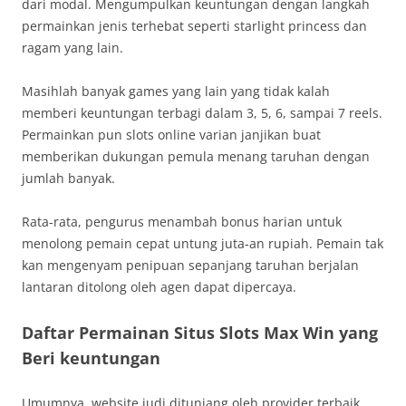
dari modal. Mengumpulkan keuntungan dengan langkah
permainkan jenis terhebat seperti starlight princess dan
ragam yang lain.
Masihlah banyak games yang lain yang tidak kalah
memberi keuntungan terbagi dalam 3, 5, 6, sampai 7 reels.
Permainkan pun slots online varian janjikan buat
memberikan dukungan pemula menang taruhan dengan
jumlah banyak.
Rata-rata, pengurus menambah bonus harian untuk
menolong pemain cepat untung juta-an rupiah. Pemain tak
kan mengenyam penipuan sepanjang taruhan berjalan
lantaran ditolong oleh agen dapat dipercaya.
Daftar Permainan Situs Slots Max Win yang
Beri keuntungan
Umumnya, website judi ditunjang oleh provider terbaik