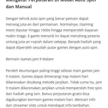
dan Manual
Dengan tehnik auto spin yang benar pemain dapat
menang juta-an dari permainan. Normalnya, iGaming
mesti diputar hingga 1000x hingga memperoleh bayaran
makin tinggi. E-game menarik ini dapat menolong peserta
untung juta-an rupiah dalam sekejap. Banyak hadiah yang
dapat diperoleh sesudah putar games dengan auto spin.
Bermain Games Jam 9 Malam
Peroleh keuntungan paling tinggi selesai main games jam
9 malam. Games dapat dimenangi tiap malam hari
dikarenakan disokong metode janjikan. Tidak cuma itu, jam
9 malam dikarenakan janjikan untuk memperoleh free spin
dan hadiah yang lain. Bonus perputaran gratis bisa
digabungkan bermain games malam hari. Mencari info
dari streamer slots untuk mendapat info tambahan.