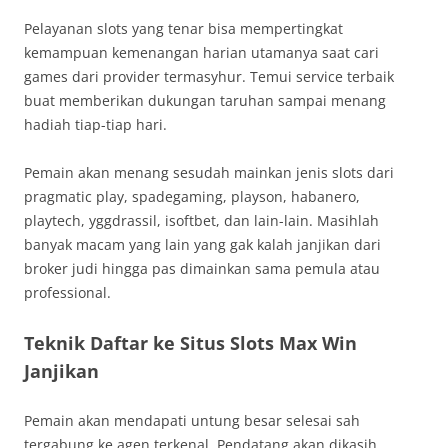
Pelayanan slots yang tenar bisa mempertingkat
kemampuan kemenangan harian utamanya saat cari
games dari provider termasyhur. Temui service terbaik
buat memberikan dukungan taruhan sampai menang
hadiah tiap-tiap hari.
Pemain akan menang sesudah mainkan jenis slots dari
pragmatic play, spadegaming, playson, habanero,
playtech, yggdrassil, isoftbet, dan lain-lain. Masihlah
banyak macam yang lain yang gak kalah janjikan dari
broker judi hingga pas dimainkan sama pemula atau
professional.
Teknik Daftar ke Situs Slots Max Win
Janjikan
Pemain akan mendapati untung besar selesai sah
tergabung ke agen terkenal. Pendatang akan dikasih