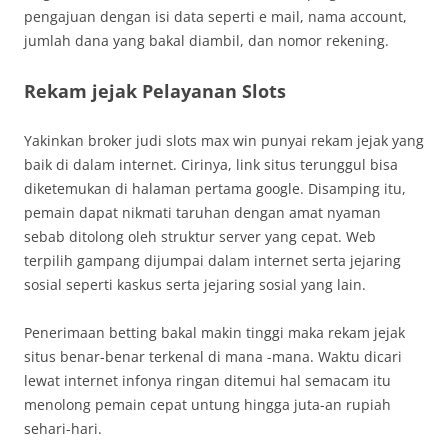
pengajuan dengan isi data seperti e mail, nama account,
jumlah dana yang bakal diambil, dan nomor rekening.
Rekam jejak Pelayanan Slots
Yakinkan broker judi slots max win punyai rekam jejak yang
baik di dalam internet. Cirinya, link situs terunggul bisa
diketemukan di halaman pertama google. Disamping itu,
pemain dapat nikmati taruhan dengan amat nyaman
sebab ditolong oleh struktur server yang cepat. Web
terpilih gampang dijumpai dalam internet serta jejaring
sosial seperti kaskus serta jejaring sosial yang lain.
Penerimaan betting bakal makin tinggi maka rekam jejak
situs benar-benar terkenal di mana -mana. Waktu dicari
lewat internet infonya ringan ditemui hal semacam itu
menolong pemain cepat untung hingga juta-an rupiah
sehari-hari.