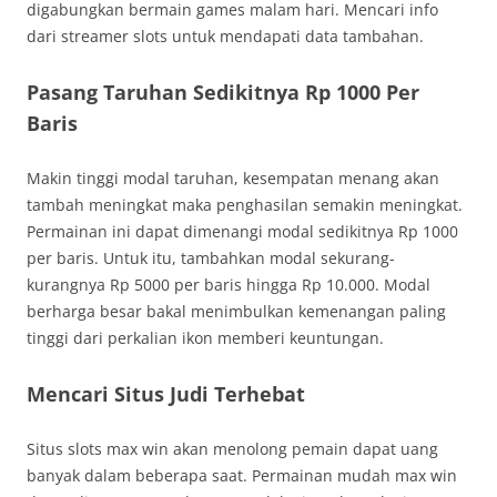
digabungkan bermain games malam hari. Mencari info
dari streamer slots untuk mendapati data tambahan.
Pasang Taruhan Sedikitnya Rp 1000 Per
Baris
Makin tinggi modal taruhan, kesempatan menang akan
tambah meningkat maka penghasilan semakin meningkat.
Permainan ini dapat dimenangi modal sedikitnya Rp 1000
per baris. Untuk itu, tambahkan modal sekurang-
kurangnya Rp 5000 per baris hingga Rp 10.000. Modal
berharga besar bakal menimbulkan kemenangan paling
tinggi dari perkalian ikon memberi keuntungan.
Mencari Situs Judi Terhebat
Situs slots max win akan menolong pemain dapat uang
banyak dalam beberapa saat. Permainan mudah max win