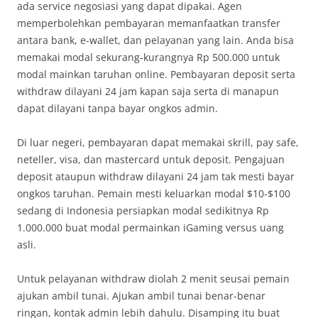
ada service negosiasi yang dapat dipakai. Agen
memperbolehkan pembayaran memanfaatkan transfer
antara bank, e-wallet, dan pelayanan yang lain. Anda bisa
memakai modal sekurang-kurangnya Rp 500.000 untuk
modal mainkan taruhan online. Pembayaran deposit serta
withdraw dilayani 24 jam kapan saja serta di manapun
dapat dilayani tanpa bayar ongkos admin.
Di luar negeri, pembayaran dapat memakai skrill, pay safe,
neteller, visa, dan mastercard untuk deposit. Pengajuan
deposit ataupun withdraw dilayani 24 jam tak mesti bayar
ongkos taruhan. Pemain mesti keluarkan modal $10-$100
sedang di Indonesia persiapkan modal sedikitnya Rp
1.000.000 buat modal permainkan iGaming versus uang
asli.
Untuk pelayanan withdraw diolah 2 menit seusai pemain
ajukan ambil tunai. Ajukan ambil tunai benar-benar
ringan, kontak admin lebih dahulu. Disamping itu buat