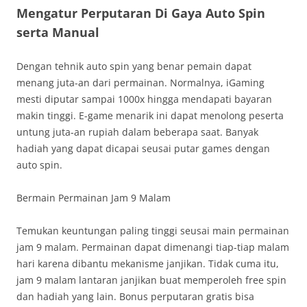
Mengatur Perputaran Di Gaya Auto Spin
serta Manual
Dengan tehnik auto spin yang benar pemain dapat
menang juta-an dari permainan. Normalnya, iGaming
mesti diputar sampai 1000x hingga mendapati bayaran
makin tinggi. E-game menarik ini dapat menolong peserta
untung juta-an rupiah dalam beberapa saat. Banyak
hadiah yang dapat dicapai seusai putar games dengan
auto spin.
Bermain Permainan Jam 9 Malam
Temukan keuntungan paling tinggi seusai main permainan
jam 9 malam. Permainan dapat dimenangi tiap-tiap malam
hari karena dibantu mekanisme janjikan. Tidak cuma itu,
jam 9 malam lantaran janjikan buat memperoleh free spin
dan hadiah yang lain. Bonus perputaran gratis bisa