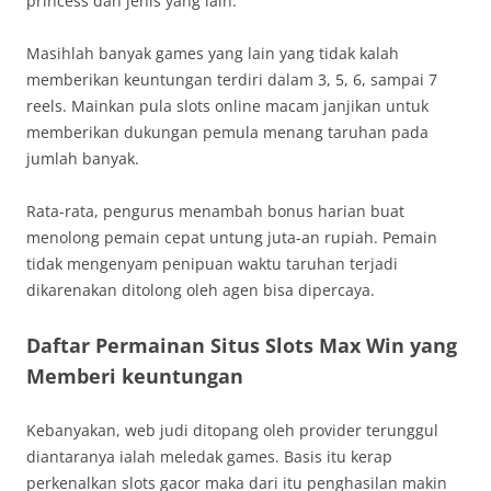
princess dan jenis yang lain.
Masihlah banyak games yang lain yang tidak kalah
memberikan keuntungan terdiri dalam 3, 5, 6, sampai 7
reels. Mainkan pula slots online macam janjikan untuk
memberikan dukungan pemula menang taruhan pada
jumlah banyak.
Rata-rata, pengurus menambah bonus harian buat
menolong pemain cepat untung juta-an rupiah. Pemain
tidak mengenyam penipuan waktu taruhan terjadi
dikarenakan ditolong oleh agen bisa dipercaya.
Daftar Permainan Situs Slots Max Win yang
Memberi keuntungan
Kebanyakan, web judi ditopang oleh provider terunggul
diantaranya ialah meledak games. Basis itu kerap
perkenalkan slots gacor maka dari itu penghasilan makin