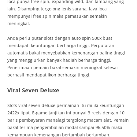
loca punya free spin, expanding wild, dan lambang yang
lain. Disamping tergolong jenis sarana, lava loca
mempunyai free spin maka pemasukan semakin
meningkat.
Anda perlu putar slots dengan auto spin 500x buat
mendapati keuntungan berharga tinggi. Perputaran
automatis bakal menyebabkan kemenangan paling tinggi
yang menggiurkan banyak hadiah berharga tinggi.
Penerimaan pemain bakal semakin meningkat selesai
berhasil mendapat ikon berharga tinggi.
Viral Seven Deluxe
Slots viral seven deluxe permainan itu miliki keuntungan
2422x lipat. E-game janjikan ini punyai 3 reels dengan 10
baris pembayaran manalagi tergolong macam alat. Pemain
bakal terima pengembalian modal sampai 96.50% maka
kemampuan kemenangan bertambah bertambah.