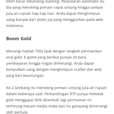
lebih besar dibanding iGaming. Perputaran automatis itu
dia yang menolong pemain cepat untung hingga sampai
juta-an rupiah tiap-tiap hari. Anda dapat menghimpun
uang banyak dari jester joy yang menggiurkan pada web
Indonesia.
Boom Gold
Menangi hadiah 750x lipat dengan langkah permainkan
viral gold. E-game yang berikut punyai 20 baris
pembayaran hingga ringan dimenangi. Anda dapat
kumpulkan uang dengan menghimpun scatter dan wild
yang beri keuntungan.
Ke-2 lambang itu menolong pemain untung juta-an rupiah
dalam beberapa saat. Perbandingan RTP punya meledak
gold menggapai 96% ditambah lagi permainan ini
terhitung macam media maka dari itu gampang dimenangi
oleh pemula.