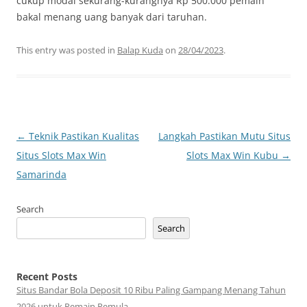
cukup modal sekurang-kurangnya Rp 500.000 pemain
bakal menang uang banyak dari taruhan.
This entry was posted in
Balap Kuda
on
28/04/2023
.
Post
←
Teknik Pastikan Kualitas
Langkah Pastikan Mutu Situs
navigation
Situs Slots Max Win
Slots Max Win Kubu
→
Samarinda
Search
Search
Recent Posts
Situs Bandar Bola Deposit 10 Ribu Paling Gampang Menang Tahun
2026 untuk Pemain Pemula