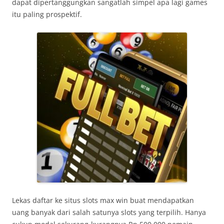
dapat dipertanggungkan sangatlah simpel apa lagi games
itu paling prospektif.
Lekas daftar ke situs slots max win buat mendapatkan
uang banyak dari salah satunya slots yang terpilih. Hanya