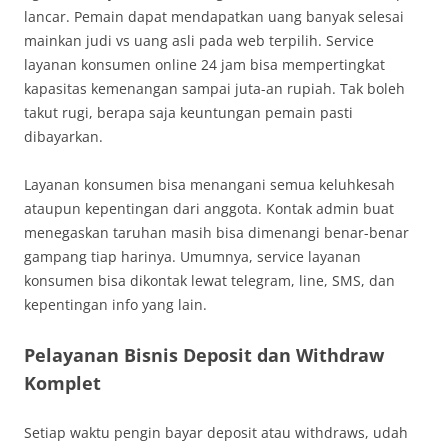
lancar. Pemain dapat mendapatkan uang banyak selesai
mainkan judi vs uang asli pada web terpilih. Service
layanan konsumen online 24 jam bisa mempertingkat
kapasitas kemenangan sampai juta-an rupiah. Tak boleh
takut rugi, berapa saja keuntungan pemain pasti
dibayarkan.
Layanan konsumen bisa menangani semua keluhkesah
ataupun kepentingan dari anggota. Kontak admin buat
menegaskan taruhan masih bisa dimenangi benar-benar
gampang tiap harinya. Umumnya, service layanan
konsumen bisa dikontak lewat telegram, line, SMS, dan
kepentingan info yang lain.
Pelayanan Bisnis Deposit dan Withdraw
Komplet
Setiap waktu pengin bayar deposit atau withdraws, udah