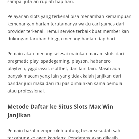
sampai juta-an rupiah tiap hari.
Pelayanan slots yang terkenal bisa menambah kemampuan
kemenangan harian terutamanya waktu cari games dari
provider terkenal. Temui service terbaik buat memberikan
dukungan taruhan hingga menang hadiah tiap hari.
Pemain akan menang selesai mainkan macam slots dari
pragmatic play, spadegaming, playson, habanero,
playtech, yggdrassil, isoftbet, dan lain-lain. Masih ada
banyak macam yang lain yang tidak kalah janjikan dari
bandar judi maka dari itu pas dimainkan sama pemula
atau professional.
Metode Daftar ke Situs Slots Max Win
Janjikan
Pemain bakal memperoleh untung besar sesudah sah
tergabung ke agen kondang. Pendatang akan dikasih