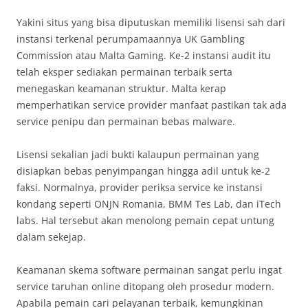
Yakini situs yang bisa diputuskan memiliki lisensi sah dari
instansi terkenal perumpamaannya UK Gambling
Commission atau Malta Gaming. Ke-2 instansi audit itu
telah eksper sediakan permainan terbaik serta
menegaskan keamanan struktur. Malta kerap
memperhatikan service provider manfaat pastikan tak ada
service penipu dan permainan bebas malware.
Lisensi sekalian jadi bukti kalaupun permainan yang
disiapkan bebas penyimpangan hingga adil untuk ke-2
faksi. Normalnya, provider periksa service ke instansi
kondang seperti ONJN Romania, BMM Tes Lab, dan iTech
labs. Hal tersebut akan menolong pemain cepat untung
dalam sekejap.
Keamanan skema software permainan sangat perlu ingat
service taruhan online ditopang oleh prosedur modern.
Apabila pemain cari pelayanan terbaik, kemungkinan