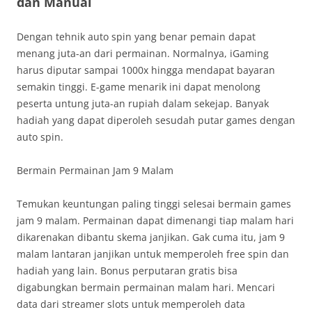
dan Manual
Dengan tehnik auto spin yang benar pemain dapat
menang juta-an dari permainan. Normalnya, iGaming
harus diputar sampai 1000x hingga mendapat bayaran
semakin tinggi. E-game menarik ini dapat menolong
peserta untung juta-an rupiah dalam sekejap. Banyak
hadiah yang dapat diperoleh sesudah putar games dengan
auto spin.
Bermain Permainan Jam 9 Malam
Temukan keuntungan paling tinggi selesai bermain games
jam 9 malam. Permainan dapat dimenangi tiap malam hari
dikarenakan dibantu skema janjikan. Gak cuma itu, jam 9
malam lantaran janjikan untuk memperoleh free spin dan
hadiah yang lain. Bonus perputaran gratis bisa
digabungkan bermain permainan malam hari. Mencari
data dari streamer slots untuk memperoleh data