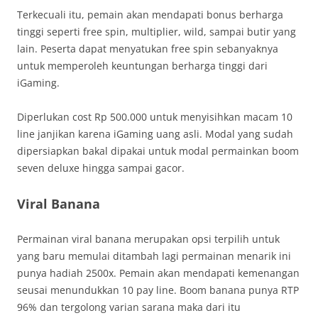
Terkecuali itu, pemain akan mendapati bonus berharga
tinggi seperti free spin, multiplier, wild, sampai butir yang
lain. Peserta dapat menyatukan free spin sebanyaknya
untuk memperoleh keuntungan berharga tinggi dari
iGaming.
Diperlukan cost Rp 500.000 untuk menyisihkan macam 10
line janjikan karena iGaming uang asli. Modal yang sudah
dipersiapkan bakal dipakai untuk modal permainkan boom
seven deluxe hingga sampai gacor.
Viral Banana
Permainan viral banana merupakan opsi terpilih untuk
yang baru memulai ditambah lagi permainan menarik ini
punya hadiah 2500x. Pemain akan mendapati kemenangan
seusai menundukkan 10 pay line. Boom banana punya RTP
96% dan tergolong varian sarana maka dari itu