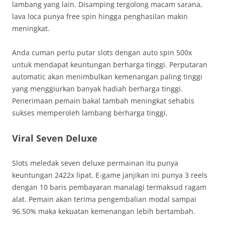
lambang yang lain. Disamping tergolong macam sarana,
lava loca punya free spin hingga penghasilan makin
meningkat.
Anda cuman perlu putar slots dengan auto spin 500x
untuk mendapat keuntungan berharga tinggi. Perputaran
automatic akan menimbulkan kemenangan paling tinggi
yang menggiurkan banyak hadiah berharga tinggi.
Penerimaan pemain bakal tambah meningkat sehabis
sukses memperoleh lambang berharga tinggi.
Viral Seven Deluxe
Slots meledak seven deluxe permainan itu punya
keuntungan 2422x lipat. E-game janjikan ini punya 3 reels
dengan 10 baris pembayaran manalagi termaksud ragam
alat. Pemain akan terima pengembalian modal sampai
96.50% maka kekuatan kemenangan lebih bertambah.