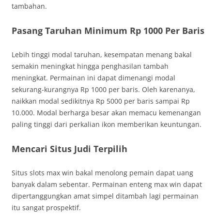
tambahan.
Pasang Taruhan Minimum Rp 1000 Per Baris
Lebih tinggi modal taruhan, kesempatan menang bakal
semakin meningkat hingga penghasilan tambah
meningkat. Permainan ini dapat dimenangi modal
sekurang-kurangnya Rp 1000 per baris. Oleh karenanya,
naikkan modal sedikitnya Rp 5000 per baris sampai Rp
10.000. Modal berharga besar akan memacu kemenangan
paling tinggi dari perkalian ikon memberikan keuntungan.
Mencari Situs Judi Terpilih
Situs slots max win bakal menolong pemain dapat uang
banyak dalam sebentar. Permainan enteng max win dapat
dipertanggungkan amat simpel ditambah lagi permainan
itu sangat prospektif.