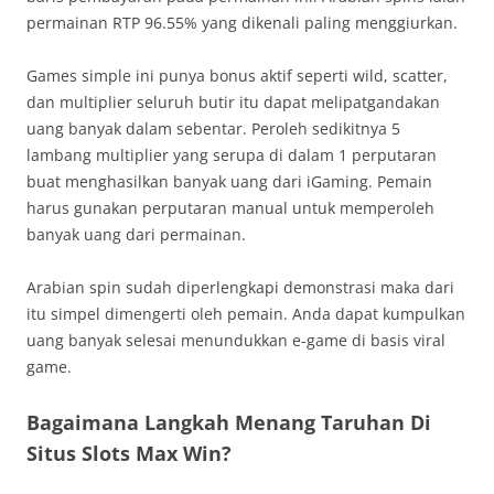
permainan RTP 96.55% yang dikenali paling menggiurkan.
Games simple ini punya bonus aktif seperti wild, scatter,
dan multiplier seluruh butir itu dapat melipatgandakan
uang banyak dalam sebentar. Peroleh sedikitnya 5
lambang multiplier yang serupa di dalam 1 perputaran
buat menghasilkan banyak uang dari iGaming. Pemain
harus gunakan perputaran manual untuk memperoleh
banyak uang dari permainan.
Arabian spin sudah diperlengkapi demonstrasi maka dari
itu simpel dimengerti oleh pemain. Anda dapat kumpulkan
uang banyak selesai menundukkan e-game di basis viral
game.
Bagaimana Langkah Menang Taruhan Di
Situs Slots Max Win?