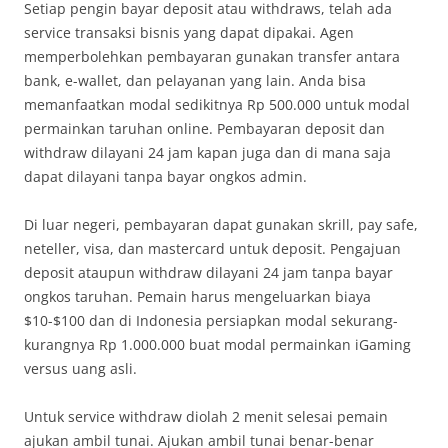
Setiap pengin bayar deposit atau withdraws, telah ada
service transaksi bisnis yang dapat dipakai. Agen
memperbolehkan pembayaran gunakan transfer antara
bank, e-wallet, dan pelayanan yang lain. Anda bisa
memanfaatkan modal sedikitnya Rp 500.000 untuk modal
permainkan taruhan online. Pembayaran deposit dan
withdraw dilayani 24 jam kapan juga dan di mana saja
dapat dilayani tanpa bayar ongkos admin.
Di luar negeri, pembayaran dapat gunakan skrill, pay safe,
neteller, visa, dan mastercard untuk deposit. Pengajuan
deposit ataupun withdraw dilayani 24 jam tanpa bayar
ongkos taruhan. Pemain harus mengeluarkan biaya
$10-$100 dan di Indonesia persiapkan modal sekurang-
kurangnya Rp 1.000.000 buat modal permainkan iGaming
versus uang asli.
Untuk service withdraw diolah 2 menit selesai pemain
ajukan ambil tunai. Ajukan ambil tunai benar-benar