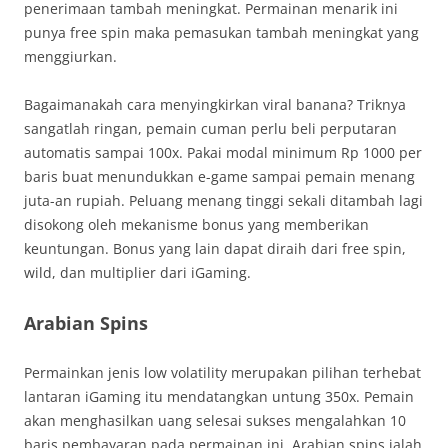
penerimaan tambah meningkat. Permainan menarik ini
punya free spin maka pemasukan tambah meningkat yang
menggiurkan.
Bagaimanakah cara menyingkirkan viral banana? Triknya
sangatlah ringan, pemain cuman perlu beli perputaran
automatis sampai 100x. Pakai modal minimum Rp 1000 per
baris buat menundukkan e-game sampai pemain menang
juta-an rupiah. Peluang menang tinggi sekali ditambah lagi
disokong oleh mekanisme bonus yang memberikan
keuntungan. Bonus yang lain dapat diraih dari free spin,
wild, dan multiplier dari iGaming.
Arabian Spins
Permainkan jenis low volatility merupakan pilihan terhebat
lantaran iGaming itu mendatangkan untung 350x. Pemain
akan menghasilkan uang selesai sukses mengalahkan 10
baris pembayaran pada permainan ini. Arabian spins ialah