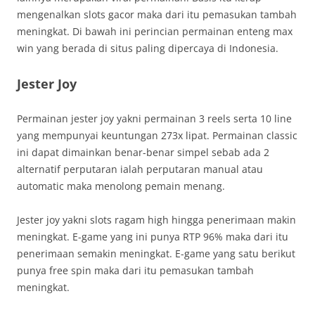
mengenalkan slots gacor maka dari itu pemasukan tambah
meningkat. Di bawah ini perincian permainan enteng max
win yang berada di situs paling dipercaya di Indonesia.
Jester Joy
Permainan jester joy yakni permainan 3 reels serta 10 line
yang mempunyai keuntungan 273x lipat. Permainan classic
ini dapat dimainkan benar-benar simpel sebab ada 2
alternatif perputaran ialah perputaran manual atau
automatic maka menolong pemain menang.
Jester joy yakni slots ragam high hingga penerimaan makin
meningkat. E-game yang ini punya RTP 96% maka dari itu
penerimaan semakin meningkat. E-game yang satu berikut
punya free spin maka dari itu pemasukan tambah
meningkat.