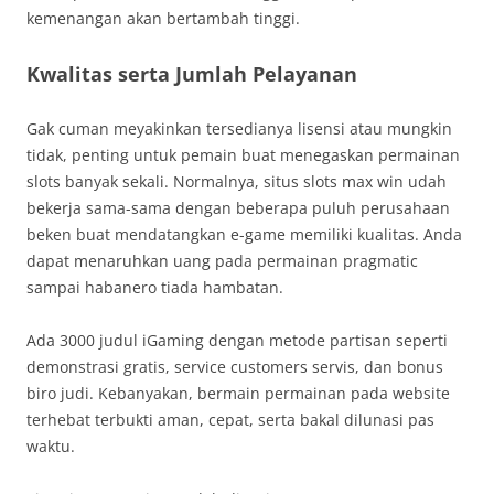
kemenangan akan bertambah tinggi.
Kwalitas serta Jumlah Pelayanan
Gak cuman meyakinkan tersedianya lisensi atau mungkin
tidak, penting untuk pemain buat menegaskan permainan
slots banyak sekali. Normalnya, situs slots max win udah
bekerja sama-sama dengan beberapa puluh perusahaan
beken buat mendatangkan e-game memiliki kualitas. Anda
dapat menaruhkan uang pada permainan pragmatic
sampai habanero tiada hambatan.
Ada 3000 judul iGaming dengan metode partisan seperti
demonstrasi gratis, service customers servis, dan bonus
biro judi. Kebanyakan, bermain permainan pada website
terhebat terbukti aman, cepat, serta bakal dilunasi pas
waktu.