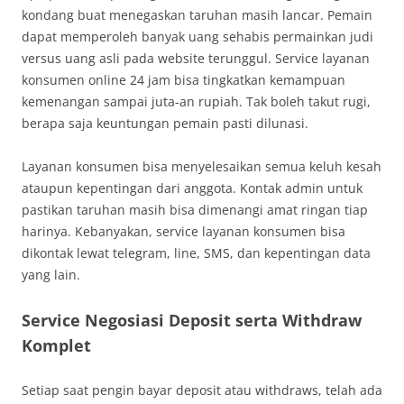
kondang buat menegaskan taruhan masih lancar. Pemain
dapat memperoleh banyak uang sehabis permainkan judi
versus uang asli pada website terunggul. Service layanan
konsumen online 24 jam bisa tingkatkan kemampuan
kemenangan sampai juta-an rupiah. Tak boleh takut rugi,
berapa saja keuntungan pemain pasti dilunasi.
Layanan konsumen bisa menyelesaikan semua keluh kesah
ataupun kepentingan dari anggota. Kontak admin untuk
pastikan taruhan masih bisa dimenangi amat ringan tiap
harinya. Kebanyakan, service layanan konsumen bisa
dikontak lewat telegram, line, SMS, dan kepentingan data
yang lain.
Service Negosiasi Deposit serta Withdraw
Komplet
Setiap saat pengin bayar deposit atau withdraws, telah ada