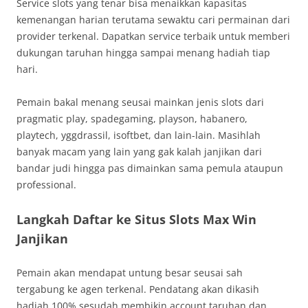
Service slots yang tenar bisa menaikkan kapasitas
kemenangan harian terutama sewaktu cari permainan dari
provider terkenal. Dapatkan service terbaik untuk memberi
dukungan taruhan hingga sampai menang hadiah tiap
hari.
Pemain bakal menang seusai mainkan jenis slots dari
pragmatic play, spadegaming, playson, habanero,
playtech, yggdrassil, isoftbet, dan lain-lain. Masihlah
banyak macam yang lain yang gak kalah janjikan dari
bandar judi hingga pas dimainkan sama pemula ataupun
professional.
Langkah Daftar ke Situs Slots Max Win
Janjikan
Pemain akan mendapat untung besar seusai sah
tergabung ke agen terkenal. Pendatang akan dikasih
hadiah 100% sesudah membikin account taruhan dan