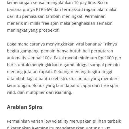
kemenangan seusai mengalahkan 10 pay line. Boom
banana punya RTP 96% dan termaksud ragam alat maka
dari itu pemasukan tambah meningkat. Permainan
menarik ini miliki free spin maka penghasilan semakin
meningkat yang prospektif.
Bagaimana caranya menyingkirkan viral banana? Triknya
begitu gampang, pemain hanya butuh beli perputaran
automatis sampai 100x. Pakai modal minimum Rp 1000 per
baris untuk menyingkirkan e-game hingga sampai pemain
menang juta-an rupiah. Peluang menang begitu tinggi
ditambah lagi dibantu oleh struktur bonus yang memberi
keuntungan. Bonus yang lain dapat dicapai dari free spin,
wild, dan multiplier dari iGaming.
Arabian Spins
Permainkan varian low volatility merupakan pilihan terbaik
dikarenakan iGaming itu mendatangkan untung 350x.