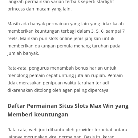
langkah permainkan varian terbaik seperti starlight
princess dan macam yang lain.
Masih ada banyak permainan yang lain yang tidak kalah
memberikan keuntungan terbagi dalam 3, 5, 6, sampai 7
reels. Mainkan pun slots online jenis janjikan untuk
memberikan dukungan pemula menang taruhan pada
jumlah banyak.
Rata-rata, pengurus menambah bonus harian untuk
menolong pemain cepat untung juta-an rupiah. Pemain
tidak merasakan penipuan waktu taruhan terjadi
dikarenakan ditolong oleh agen paling dipercaya.
Daftar Permainan Situs Slots Max Win yang
Memberi keuntungan
Rata-rata, web judi dibantu oleh provider terhebat antara
lainnya merupakan viral permainan. Basis itu kerap