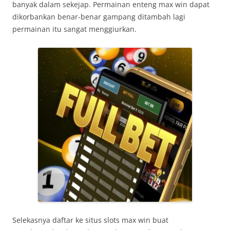
banyak dalam sekejap. Permainan enteng max win dapat
dikorbankan benar-benar gampang ditambah lagi
permainan itu sangat menggiurkan.
Selekasnya daftar ke situs slots max win buat