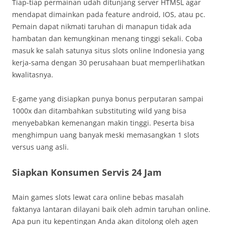
Tiap-tiap permainan udah ditunjang server HTM5L agar
mendapat dimainkan pada feature android, IOS, atau pc.
Pemain dapat nikmati taruhan di manapun tidak ada
hambatan dan kemungkinan menang tinggi sekali. Coba
masuk ke salah satunya situs slots online Indonesia yang
kerja-sama dengan 30 perusahaan buat memperlihatkan
kwalitasnya.
E-game yang disiapkan punya bonus perputaran sampai
1000x dan ditambahkan substituting wild yang bisa
menyebabkan kemenangan makin tinggi. Peserta bisa
menghimpun uang banyak meski memasangkan 1 slots
versus uang asli.
Siapkan Konsumen Servis 24 Jam
Main games slots lewat cara online bebas masalah
faktanya lantaran dilayani baik oleh admin taruhan online.
Apa pun itu kepentingan Anda akan ditolong oleh agen