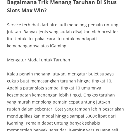
Bagaimana Trik Menang Taruhan Di Situs
Slots Max Win?
Service terhebat dari biro judi menolong pemain untung
juta-an. Banyak jenis yang sudah disajikan oleh provider
itu. Untuk itu, pakai cara itu untuk mendapati
kemenangannya atas iGaming.
Mengatur Modal untuk Taruhan
Kalau pengin menang juta-an, mengatur bujet supaya
cukup buat memasangkan taruhan hingga tingkat 10.
Apabila putar slots sampai tingkat 10 umumnya
kesempatan kemenangan lebih tinggi. Ongkos taruhan
yang murah menolong pemain cepat untung juta-an
rupiah dalam sebentar. Cost yang tambah lebih besar akan
menduplikasikan modal hingga sampai 5000x lipat dari
iGaming. Pemain dapat untung banyak sehabis
memperoleh banyak uang dari iGaming versus uang asli.