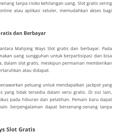
enang tanpa risiko kehilangan uang. Slot gratis sering
 online atau aplikasi seluler, memudahkan akses bagi
ratis dan Berbayar
antara Mahjong Ways Slot gratis dan berbayar. Pada
nakan uang sungguhan untuk berpartisipasi dan bisa
, dalam slot gratis, meskipun permainan memberikan
ertaruhkan atau didapat.
li menawarkan peluang untuk mendapatkan jackpot yang
 yang tidak tersedia dalam versi gratis. Di sisi lain,
fokus pada hiburan dan pelatihan. Pemain baru dapat
emain berpengalaman dapat bersenang-senang tanpa
s Slot Gratis