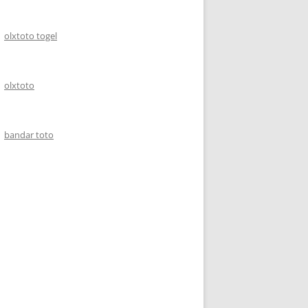
olxtoto togel
olxtoto
bandar toto