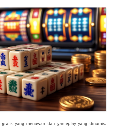
suk grafis yang menawan dan gameplay yang dinamis.