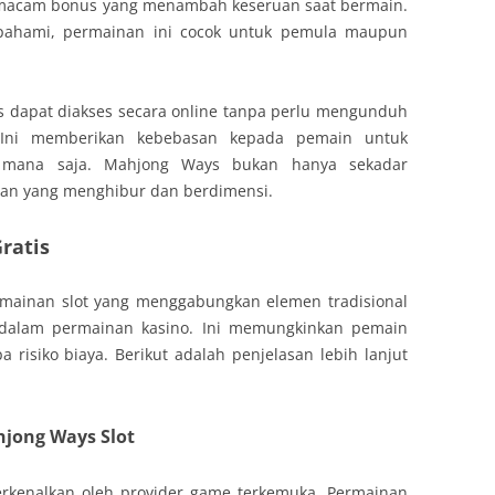
macam bonus yang menambah keseruan saat bermain.
ahami, permainan ini cocok untuk pemula maupun
s dapat diakses secara online tanpa perlu mengunduh
. Ini memberikan kebebasan kepada pemain untuk
 mana saja. Mahjong Ways bukan hanya sekadar
an yang menghibur dan berdimensi.
ratis
rmainan slot yang menggabungkan elemen tradisional
 dalam permainan kasino. Ini memungkinkan pemain
risiko biaya. Berikut adalah penjelasan lebih lanjut
jong Ways Slot
erkenalkan oleh provider game terkemuka. Permainan