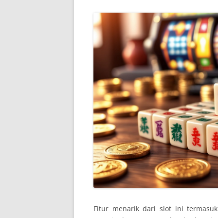
Fitur menarik dari slot ini terma