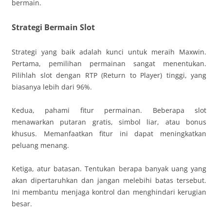
bermain.
Strategi Bermain Slot
Strategi yang baik adalah kunci untuk meraih Maxwin.
Pertama, pemilihan permainan sangat menentukan.
Pilihlah slot dengan RTP (Return to Player) tinggi, yang
biasanya lebih dari 96%.
Kedua, pahami fitur permainan. Beberapa slot
menawarkan putaran gratis, simbol liar, atau bonus
khusus. Memanfaatkan fitur ini dapat meningkatkan
peluang menang.
Ketiga, atur batasan. Tentukan berapa banyak uang yang
akan dipertaruhkan dan jangan melebihi batas tersebut.
Ini membantu menjaga kontrol dan menghindari kerugian
besar.