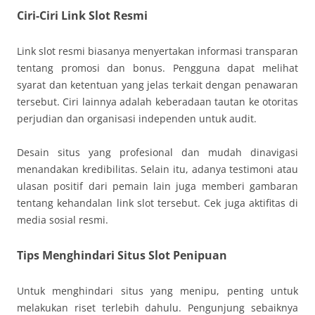
Ciri-Ciri Link Slot Resmi
Link slot resmi biasanya menyertakan informasi transparan
tentang promosi dan bonus. Pengguna dapat melihat
syarat dan ketentuan yang jelas terkait dengan penawaran
tersebut. Ciri lainnya adalah keberadaan tautan ke otoritas
perjudian dan organisasi independen untuk audit.
Desain situs yang profesional dan mudah dinavigasi
menandakan kredibilitas. Selain itu, adanya testimoni atau
ulasan positif dari pemain lain juga memberi gambaran
tentang kehandalan link slot tersebut. Cek juga aktifitas di
media sosial resmi.
Tips Menghindari Situs Slot Penipuan
Untuk menghindari situs yang menipu, penting untuk
melakukan riset terlebih dahulu. Pengunjung sebaiknya