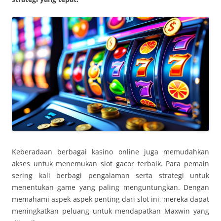
Keberadaan berbagai kasino online juga memudahkan
akses untuk menemukan slot gacor terbaik. Para pemain
sering kali berbagi pengalaman serta strategi untuk
menentukan game yang paling menguntungkan. Dengan
memahami aspek-aspek penting dari slot ini, mereka dapat
meningkatkan peluang untuk mendapatkan Maxwin yang