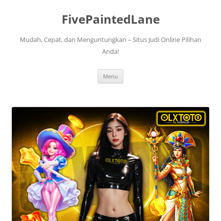
FivePaintedLane
Mudah, Cepat, dan Menguntungkan – Situs Judi Online Pilihan
Anda!
Skip
Menu
to
content