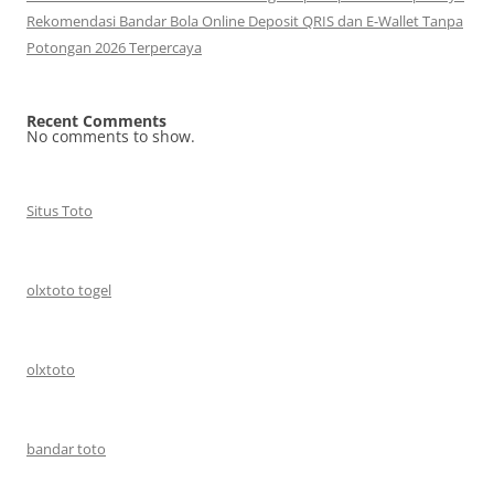
Rekomendasi Bandar Bola Online Deposit QRIS dan E-Wallet Tanpa
Potongan 2026 Terpercaya
Recent Comments
No comments to show.
Situs Toto
olxtoto togel
olxtoto
bandar toto