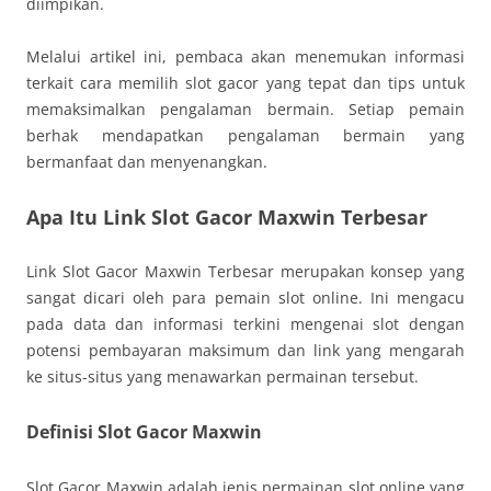
diimpikan.
Melalui artikel ini, pembaca akan menemukan informasi
terkait cara memilih slot gacor yang tepat dan tips untuk
memaksimalkan pengalaman bermain. Setiap pemain
berhak mendapatkan pengalaman bermain yang
bermanfaat dan menyenangkan.
Apa Itu Link Slot Gacor Maxwin Terbesar
Link Slot Gacor Maxwin Terbesar merupakan konsep yang
sangat dicari oleh para pemain slot online. Ini mengacu
pada data dan informasi terkini mengenai slot dengan
potensi pembayaran maksimum dan link yang mengarah
ke situs-situs yang menawarkan permainan tersebut.
Definisi Slot Gacor Maxwin
Slot Gacor Maxwin adalah jenis permainan slot online yang