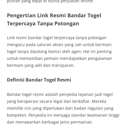
pilihan yang tepat di dunia perjudian online.
Pengertian Link Resmi Bandar Togel
Terpercaya Tanpa Potongan
Link resmi bandar togel terpercaya tanpa potongan
mengacu pada saluran akses yang sah untuk bermain
togel tanpa dipotong komisi oleh agen. Hal ini penting
untuk memastikan pemain mendapatkan pengalaman
bermain yang adil dan transparan.
Definisi Bandar Togel Resmi
Bandar togel resmi adalah penyedia layanan judi togel
yang beroperasi secara legal dan terdaftar. Mereka
memiliki izin yang diperlukan dari badan regulasi yang
kompeten. Penyedia ini menjaga standar keamanan tinggi
dan menawarkan berbagai jenis permainan.