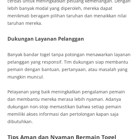
cerdas untuk meningkatkan peluang kemenangan. Dengan
lebih banyak modal yang diperoleh, mereka dapat
menikmati beragam pilihan taruhan dan menaikkan nilai
taruhan mereka.
Dukungan Layanan Pelanggan
Banyak bandar togel tanpa potongan menawarkan layanan
pelanggan yang responsif. Tim dukungan siap membantu
pemain dengan bantuan, pertanyaan, atau masalah yang
mungkin muncul.
Pelayanan yang baik meningkatkan pengalaman pemain
dan membantu mereka merasa lebih nyaman. Adanya
dukungan non-stop memastikan bahwa setiap pemain
memiliki akses informasi dan pertolongan kapan saja
dibutuhkan.
Tips Aman dan Nyaman Bermain Togel