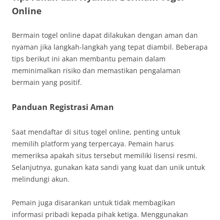
Online
Bermain togel online dapat dilakukan dengan aman dan
nyaman jika langkah-langkah yang tepat diambil. Beberapa
tips berikut ini akan membantu pemain dalam
meminimalkan risiko dan memastikan pengalaman
bermain yang positif.
Panduan Registrasi Aman
Saat mendaftar di situs togel online, penting untuk
memilih platform yang terpercaya. Pemain harus
memeriksa apakah situs tersebut memiliki lisensi resmi.
Selanjutnya, gunakan kata sandi yang kuat dan unik untuk
melindungi akun.
Pemain juga disarankan untuk tidak membagikan
informasi pribadi kepada pihak ketiga. Menggunakan