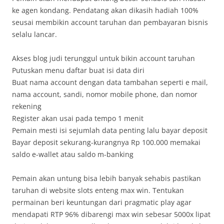
ke agen kondang. Pendatang akan dikasih hadiah 100%
seusai membikin account taruhan dan pembayaran bisnis
selalu lancar.
Akses blog judi terunggul untuk bikin account taruhan
Putuskan menu daftar buat isi data diri
Buat nama account dengan data tambahan seperti e mail,
nama account, sandi, nomor mobile phone, dan nomor
rekening
Register akan usai pada tempo 1 menit
Pemain mesti isi sejumlah data penting lalu bayar deposit
Bayar deposit sekurang-kurangnya Rp 100.000 memakai
saldo e-wallet atau saldo m-banking
Pemain akan untung bisa lebih banyak sehabis pastikan
taruhan di website slots enteng max win. Tentukan
permainan beri keuntungan dari pragmatic play agar
mendapati RTP 96% dibarengi max win sebesar 5000x lipat