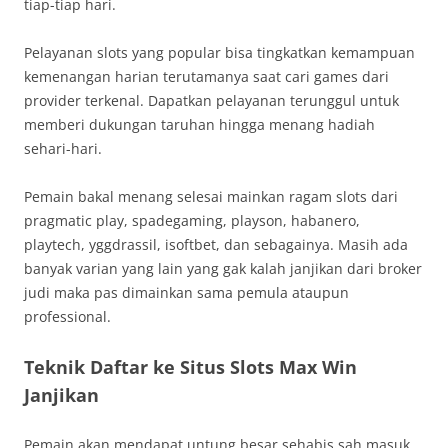
tiap-tiap hari.
Pelayanan slots yang popular bisa tingkatkan kemampuan
kemenangan harian terutamanya saat cari games dari
provider terkenal. Dapatkan pelayanan terunggul untuk
memberi dukungan taruhan hingga menang hadiah
sehari-hari.
Pemain bakal menang selesai mainkan ragam slots dari
pragmatic play, spadegaming, playson, habanero,
playtech, yggdrassil, isoftbet, dan sebagainya. Masih ada
banyak varian yang lain yang gak kalah janjikan dari broker
judi maka pas dimainkan sama pemula ataupun
professional.
Teknik Daftar ke Situs Slots Max Win
Janjikan
Pemain akan mendapat untung besar sehabis sah masuk