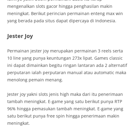
mengenalkan slots gacor hingga penghasilan makin
meningkat. Berikut perincian permainan enteng max win
yang berada pada situs dapat dipercaya di Indonesia.
Jester Joy
Permainan jester joy merupakan permainan 3 reels serta
10 line yang punya keuntungan 273x lipat. Games classic
ini dapat dimainkan begitu ringan lantaran ada 2 alternatif
perputaran ialah perputaran manual atau automatic maka
menolong pemain menang.
Jester joy yakni slots jenis high maka dari itu penerimaan
tambah meningkat. E-game yang satu berikut punya RTP
96% hingga pemasukan tambah meningkat. E-game yang
satu berikut punya free spin hingga penerimaan makin
meningkat.