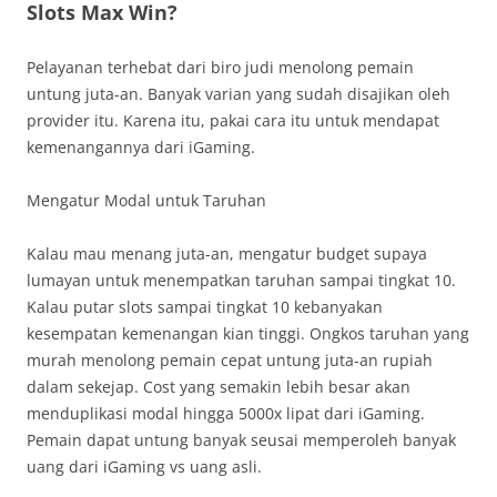
Slots Max Win?
Pelayanan terhebat dari biro judi menolong pemain
untung juta-an. Banyak varian yang sudah disajikan oleh
provider itu. Karena itu, pakai cara itu untuk mendapat
kemenangannya dari iGaming.
Mengatur Modal untuk Taruhan
Kalau mau menang juta-an, mengatur budget supaya
lumayan untuk menempatkan taruhan sampai tingkat 10.
Kalau putar slots sampai tingkat 10 kebanyakan
kesempatan kemenangan kian tinggi. Ongkos taruhan yang
murah menolong pemain cepat untung juta-an rupiah
dalam sekejap. Cost yang semakin lebih besar akan
menduplikasi modal hingga 5000x lipat dari iGaming.
Pemain dapat untung banyak seusai memperoleh banyak
uang dari iGaming vs uang asli.