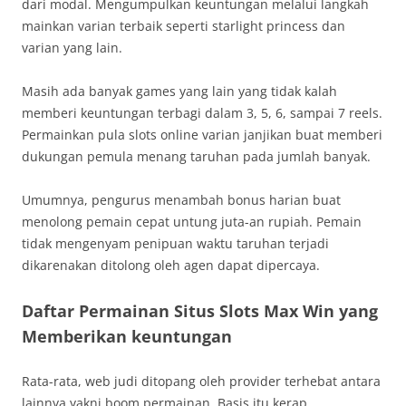
dari modal. Mengumpulkan keuntungan melalui langkah
mainkan varian terbaik seperti starlight princess dan
varian yang lain.
Masih ada banyak games yang lain yang tidak kalah
memberi keuntungan terbagi dalam 3, 5, 6, sampai 7 reels.
Permainkan pula slots online varian janjikan buat memberi
dukungan pemula menang taruhan pada jumlah banyak.
Umumnya, pengurus menambah bonus harian buat
menolong pemain cepat untung juta-an rupiah. Pemain
tidak mengenyam penipuan waktu taruhan terjadi
dikarenakan ditolong oleh agen dapat dipercaya.
Daftar Permainan Situs Slots Max Win yang
Memberikan keuntungan
Rata-rata, web judi ditopang oleh provider terhebat antara
lainnya yakni boom permainan. Basis itu kerap