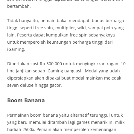
bertambah.
Tidak hanya itu, pemain bakal mendapati bonus berharga
tinggi seperti free spin, multiplier, wild, sampai poin yang
lain. Peserta dapat kumpulkan free spin sebanyaknya
untuk memperoleh keuntungan berharga tinggi dari
iGaming.
Diperlukan cost Rp 500.000 untuk menyingkirkan ragam 10
line janjikan sebab iGaming uang asli. Modal yang udah
dipersiapkan akan dipakai buat modal mainkan meledak
seven deluxe hingga gacor.
Boom Banana
Permainan boom banana yaitu alternatif terunggul untuk
yang baru memulai ditambah lagi games menarik ini miliki
hadiah 2500x. Pemain akan memperoleh kemenangan