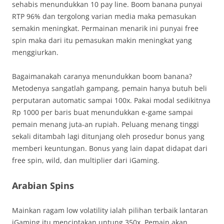
sehabis menundukkan 10 pay line. Boom banana punyai
RTP 96% dan tergolong varian media maka pemasukan
semakin meningkat. Permainan menarik ini punyai free
spin maka dari itu pemasukan makin meningkat yang
menggiurkan.
Bagaimanakah caranya menundukkan boom banana?
Metodenya sangatlah gampang, pemain hanya butuh beli
perputaran automatic sampai 100x. Pakai modal sedikitnya
Rp 1000 per baris buat menundukkan e-game sampai
pemain menang juta-an rupiah. Peluang menang tinggi
sekali ditambah lagi ditunjang oleh prosedur bonus yang
memberi keuntungan. Bonus yang lain dapat didapat dari
free spin, wild, dan multiplier dari iGaming.
Arabian Spins
Mainkan ragam low volatility ialah pilihan terbaik lantaran
iGaming itu menciptakan untung 350x. Pemain akan