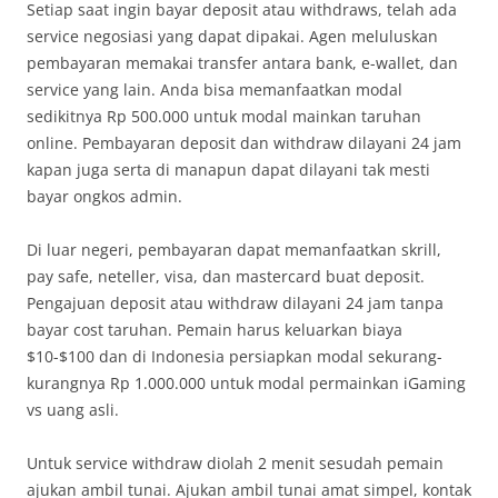
Setiap saat ingin bayar deposit atau withdraws, telah ada
service negosiasi yang dapat dipakai. Agen meluluskan
pembayaran memakai transfer antara bank, e-wallet, dan
service yang lain. Anda bisa memanfaatkan modal
sedikitnya Rp 500.000 untuk modal mainkan taruhan
online. Pembayaran deposit dan withdraw dilayani 24 jam
kapan juga serta di manapun dapat dilayani tak mesti
bayar ongkos admin.
Di luar negeri, pembayaran dapat memanfaatkan skrill,
pay safe, neteller, visa, dan mastercard buat deposit.
Pengajuan deposit atau withdraw dilayani 24 jam tanpa
bayar cost taruhan. Pemain harus keluarkan biaya
$10-$100 dan di Indonesia persiapkan modal sekurang-
kurangnya Rp 1.000.000 untuk modal permainkan iGaming
vs uang asli.
Untuk service withdraw diolah 2 menit sesudah pemain
ajukan ambil tunai. Ajukan ambil tunai amat simpel, kontak