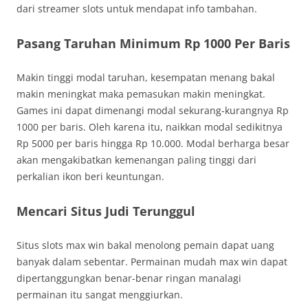
dari streamer slots untuk mendapat info tambahan.
Pasang Taruhan Minimum Rp 1000 Per Baris
Makin tinggi modal taruhan, kesempatan menang bakal
makin meningkat maka pemasukan makin meningkat.
Games ini dapat dimenangi modal sekurang-kurangnya Rp
1000 per baris. Oleh karena itu, naikkan modal sedikitnya
Rp 5000 per baris hingga Rp 10.000. Modal berharga besar
akan mengakibatkan kemenangan paling tinggi dari
perkalian ikon beri keuntungan.
Mencari Situs Judi Terunggul
Situs slots max win bakal menolong pemain dapat uang
banyak dalam sebentar. Permainan mudah max win dapat
dipertanggungkan benar-benar ringan manalagi
permainan itu sangat menggiurkan.