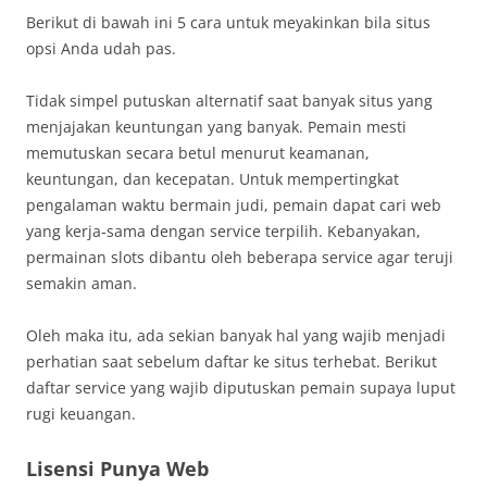
Berikut di bawah ini 5 cara untuk meyakinkan bila situs
opsi Anda udah pas.
Tidak simpel putuskan alternatif saat banyak situs yang
menjajakan keuntungan yang banyak. Pemain mesti
memutuskan secara betul menurut keamanan,
keuntungan, dan kecepatan. Untuk mempertingkat
pengalaman waktu bermain judi, pemain dapat cari web
yang kerja-sama dengan service terpilih. Kebanyakan,
permainan slots dibantu oleh beberapa service agar teruji
semakin aman.
Oleh maka itu, ada sekian banyak hal yang wajib menjadi
perhatian saat sebelum daftar ke situs terhebat. Berikut
daftar service yang wajib diputuskan pemain supaya luput
rugi keuangan.
Lisensi Punya Web