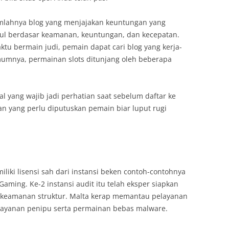
mlahnya blog yang menjajakan keuntungan yang
etul berdasar keamanan, keuntungan, dan kecepatan.
u bermain judi, pemain dapat cari blog yang kerja-
umnya, permainan slots ditunjang oleh beberapa
al yang wajib jadi perhatian saat sebelum daftar ke
nan yang perlu diputuskan pemain biar luput rugi
iliki lisensi sah dari instansi beken contoh-contohnya
ming. Ke-2 instansi audit itu telah eksper siapkan
 keamanan struktur. Malta kerap memantau pelayanan
elayanan penipu serta permainan bebas malware.