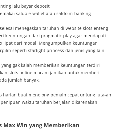
nting lalu bayar deposit
makai saldo e-wallet atau saldo m-banking
elesai menegaskan taruhan di website slots enteng
i keuntungan dari pragmatic play agar mendapati
0x lipat dari modal. Mengumpulkan keuntungan
lih seperti starlight princess dan jenis yang lain.
 yang gak kalah memberikan keuntungan terdiri
inkan slots online macam janjikan untuk memberi
da jumlah banyak.
 harian buat menolong pemain cepat untung juta-an
 penipuan waktu taruhan berjalan dikarenakan
ots Max Win yang Memberikan