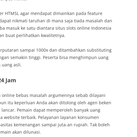
ver HTM5L agar mendapat dimainkan pada feature
dapat nikmati taruhan di mana saja tiada masalah dan
a masuk ke satu diantara situs slots online Indonesia
n buat perlihatkan kwalitetnya.
perputaran sampai 1000x dan ditambahkan substituting
gan semakin tinggi. Peserta bisa menghimpun uang
uang asli.
24 Jam
a online bebas masalah argumennya sebab dilayani
pun itu keperluan Anda akan ditolong oleh agen beken
p lancar. Pemain dapat memperoleh banyak uang
da website terbaik. Pelayanan layanan konsumen
pasitas kemenangan sampai juta-an rupiah. Tak boleh
emain akan dilunasi.