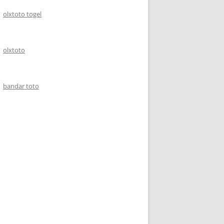
olxtoto togel
olxtoto
bandar toto