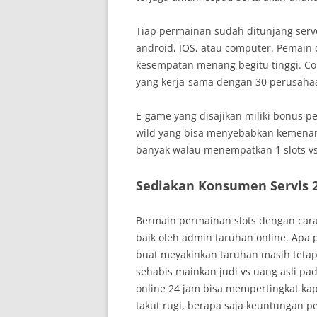
Tiap permainan sudah ditunjang ser
android, IOS, atau computer. Pemain 
kesempatan menang begitu tinggi. Cob
yang kerja-sama dengan 30 perusahaa
E-game yang disajikan miliki bonus 
wild yang bisa menyebabkan kemenan
banyak walau menempatkan 1 slots vs 
Sediakan Konsumen Servis 
Bermain permainan slots dengan car
baik oleh admin taruhan online. Apa 
buat meyakinkan taruhan masih teta
sehabis mainkan judi vs uang asli pa
online 24 jam bisa mempertingkat ka
takut rugi, berapa saja keuntungan p