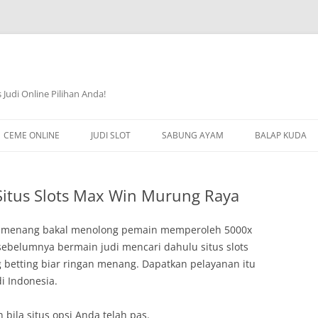
udi Online Pilihan Anda!
Skip
to
CEME ONLINE
JUDI SLOT
SABUNG AYAM
BALAP KUDA
content
Situs Slots Max Win Murung Raya
 menang bakal menolong pemain memperoleh 5000x
 sebelumnya bermain judi mencari dahulu situs slots
 betting biar ringan menang. Dapatkan pelayanan itu
di Indonesia.
bila situs opsi Anda telah pas.