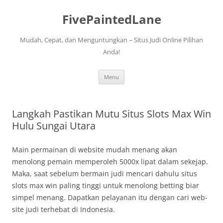
FivePaintedLane
Mudah, Cepat, dan Menguntungkan – Situs Judi Online Pilihan
Anda!
Skip
Menu
to
content
Langkah Pastikan Mutu Situs Slots Max Win
Hulu Sungai Utara
Main permainan di website mudah menang akan
menolong pemain memperoleh 5000x lipat dalam sekejap.
Maka, saat sebelum bermain judi mencari dahulu situs
slots max win paling tinggi untuk menolong betting biar
simpel menang. Dapatkan pelayanan itu dengan cari web-
site judi terhebat di Indonesia.