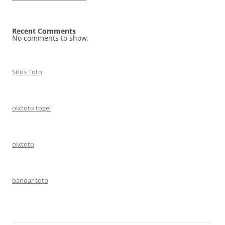
Recent Comments
No comments to show.
Situs Toto
olxtoto togel
olxtoto
bandar toto