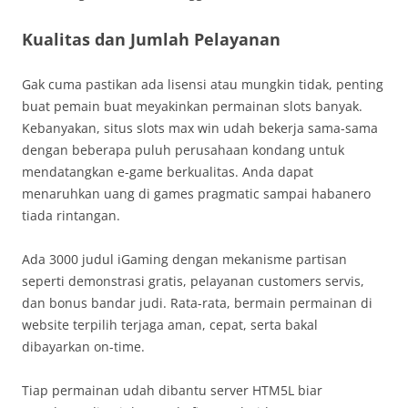
Kualitas dan Jumlah Pelayanan
Gak cuma pastikan ada lisensi atau mungkin tidak, penting
buat pemain buat meyakinkan permainan slots banyak.
Kebanyakan, situs slots max win udah bekerja sama-sama
dengan beberapa puluh perusahaan kondang untuk
mendatangkan e-game berkualitas. Anda dapat
menaruhkan uang di games pragmatic sampai habanero
tiada rintangan.
Ada 3000 judul iGaming dengan mekanisme partisan
seperti demonstrasi gratis, pelayanan customers servis,
dan bonus bandar judi. Rata-rata, bermain permainan di
website terpilih terjaga aman, cepat, serta bakal
dibayarkan on-time.
Tiap permainan udah dibantu server HTM5L biar