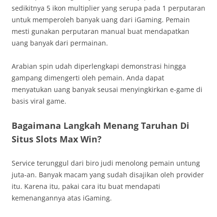
sedikitnya 5 ikon multiplier yang serupa pada 1 perputaran
untuk memperoleh banyak uang dari iGaming. Pemain
mesti gunakan perputaran manual buat mendapatkan
uang banyak dari permainan.
Arabian spin udah diperlengkapi demonstrasi hingga
gampang dimengerti oleh pemain. Anda dapat
menyatukan uang banyak seusai menyingkirkan e-game di
basis viral game.
Bagaimana Langkah Menang Taruhan Di
Situs Slots Max Win?
Service terunggul dari biro judi menolong pemain untung
juta-an. Banyak macam yang sudah disajikan oleh provider
itu. Karena itu, pakai cara itu buat mendapati
kemenangannya atas iGaming.