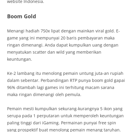
website Indonesia.
Boom Gold
Menangi hadiah 750x lipat dengan mainkan viral gold. E-
game yang ini mempunyai 20 baris pembayaran maka
ringan dimenangi. Anda dapat kumpulkan uang dengan
menyatukan scatter dan wild yang memberikan
keuntungan.
Ke-2 lambang itu menolong pemain untung juta-an rupiah
dalam sebentar. Perbandingan RTP punya boom gold gapai
96% ditambah lagi games ini terhitung macam sarana
maka ringan dimenangi oleh pemula.
Pemain mesti kumpulkan sekurang-kurangnya 5 ikon yang
serupa pada 1 perputaran untuk memperoleh keuntungan
paling tinggi dari iGaming. Permainan punyai free spin
yang prospektif buat menolong pemain menang taruhan.