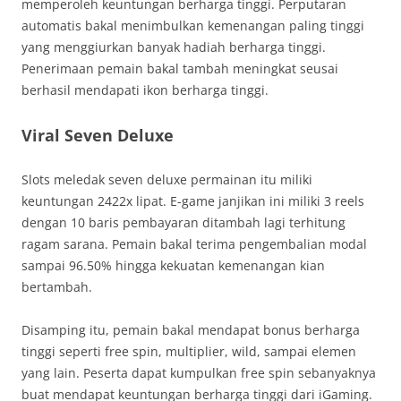
memperoleh keuntungan berharga tinggi. Perputaran
automatis bakal menimbulkan kemenangan paling tinggi
yang menggiurkan banyak hadiah berharga tinggi.
Penerimaan pemain bakal tambah meningkat seusai
berhasil mendapati ikon berharga tinggi.
Viral Seven Deluxe
Slots meledak seven deluxe permainan itu miliki
keuntungan 2422x lipat. E-game janjikan ini miliki 3 reels
dengan 10 baris pembayaran ditambah lagi terhitung
ragam sarana. Pemain bakal terima pengembalian modal
sampai 96.50% hingga kekuatan kemenangan kian
bertambah.
Disamping itu, pemain bakal mendapat bonus berharga
tinggi seperti free spin, multiplier, wild, sampai elemen
yang lain. Peserta dapat kumpulkan free spin sebanyaknya
buat mendapat keuntungan berharga tinggi dari iGaming.