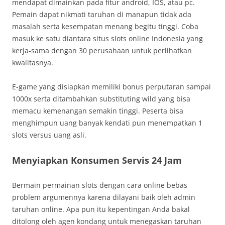
mendapat dimainkan pada fitur android, IOS, atau pc.
Pemain dapat nikmati taruhan di manapun tidak ada
masalah serta kesempatan menang begitu tinggi. Coba
masuk ke satu diantara situs slots online Indonesia yang
kerja-sama dengan 30 perusahaan untuk perlihatkan
kwalitasnya.
E-game yang disiapkan memiliki bonus perputaran sampai
1000x serta ditambahkan substituting wild yang bisa
memacu kemenangan semakin tinggi. Peserta bisa
menghimpun uang banyak kendati pun menempatkan 1
slots versus uang asli.
Menyiapkan Konsumen Servis 24 Jam
Bermain permainan slots dengan cara online bebas
problem argumennya karena dilayani baik oleh admin
taruhan online. Apa pun itu kepentingan Anda bakal
ditolong oleh agen kondang untuk menegaskan taruhan