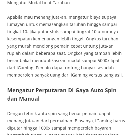
Mengatur Modal buat Taruhan
Apabila mau menang juta-an, mengatur biaya supaya
lumayan untuk memasangkan taruhan hingga sampai
tingkat 10. Jika putar slots sampai tingkat 10 umumnya
kesempatan kemenangan lebih tinggi. Ongkos taruhan
yang murah menolong pemain cepat untung juta-an
rupiah dalam beberapa saat. Ongkos yang tambah lebih
besar bakal menduplikasikan modal sampai 5000x lipat
dari iGaming. Pemain dapat untung banyak sesudah
memperoleh banyak uang dari iGaming versus uang asli.
Mengatur Perputaran Di Gaya Auto Spin
dan Manual
Dengan tehnik auto spin yang benar pemain dapat
menang juta-an dari permainan. Biasanya, iGaming harus
diputar hingga 1000x sampai memperoleh bayaran