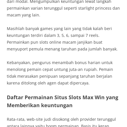
dari modal. Mengumpulkan keuntungan lewat langkah
permainkan varian terunggul seperti starlight princess dan
macam yang lain.
Masihlah banyak games yang lain yang tidak kalah beri
keuntungan terdiri dalam 3, 5, 6, sampai 7 reels.
Permainkan pun slots online macam janjikan buat
menyuport pemula menang taruhan pada jumlah banyak.
Kebanyakan, pengurus menambah bonus harian untuk
menolong pemain cepat untung juta-an rupiah. Pemain
tidak merasakan penipuan sepanjang taruhan berjalan
karena ditolong oleh agen dapat dipercaya.
Daftar Permainan Situs Slots Max Win yang
Memberikan keuntungan
Rata-rata, web-site judi disokong oleh provider terunggul
antara lainnya yaitu boom permainan. Basis itu kerap