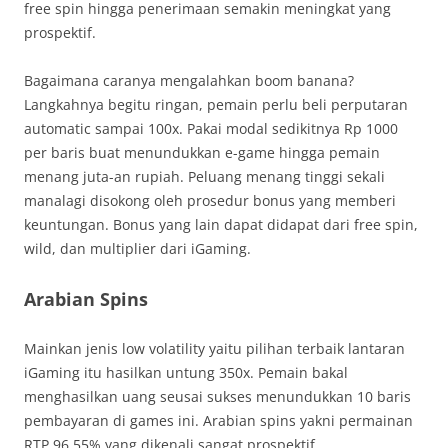
free spin hingga penerimaan semakin meningkat yang
prospektif.
Bagaimana caranya mengalahkan boom banana?
Langkahnya begitu ringan, pemain perlu beli perputaran
automatic sampai 100x. Pakai modal sedikitnya Rp 1000
per baris buat menundukkan e-game hingga pemain
menang juta-an rupiah. Peluang menang tinggi sekali
manalagi disokong oleh prosedur bonus yang memberi
keuntungan. Bonus yang lain dapat didapat dari free spin,
wild, dan multiplier dari iGaming.
Arabian Spins
Mainkan jenis low volatility yaitu pilihan terbaik lantaran
iGaming itu hasilkan untung 350x. Pemain bakal
menghasilkan uang seusai sukses menundukkan 10 baris
pembayaran di games ini. Arabian spins yakni permainan
RTP 96.55% yang dikenali sangat prospektif.