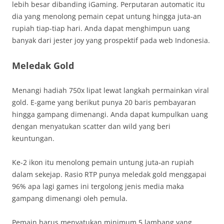
lebih besar dibanding iGaming. Perputaran automatic itu
dia yang menolong pemain cepat untung hingga juta-an
rupiah tiap-tiap hari. Anda dapat menghimpun uang
banyak dari jester joy yang prospektif pada web Indonesia.
Meledak Gold
Menangi hadiah 750x lipat lewat langkah permainkan viral
gold. E-game yang berikut punya 20 baris pembayaran
hingga gampang dimenangi. Anda dapat kumpulkan uang
dengan menyatukan scatter dan wild yang beri
keuntungan.
Ke-2 ikon itu menolong pemain untung juta-an rupiah
dalam sekejap. Rasio RTP punya meledak gold menggapai
96% apa lagi games ini tergolong jenis media maka
gampang dimenangi oleh pemula.
Pemain harus menyatukan minimum 5 lambang yang