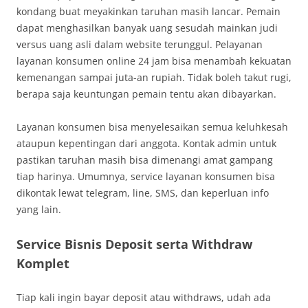
kondang buat meyakinkan taruhan masih lancar. Pemain
dapat menghasilkan banyak uang sesudah mainkan judi
versus uang asli dalam website terunggul. Pelayanan
layanan konsumen online 24 jam bisa menambah kekuatan
kemenangan sampai juta-an rupiah. Tidak boleh takut rugi,
berapa saja keuntungan pemain tentu akan dibayarkan.
Layanan konsumen bisa menyelesaikan semua keluhkesah
ataupun kepentingan dari anggota. Kontak admin untuk
pastikan taruhan masih bisa dimenangi amat gampang
tiap harinya. Umumnya, service layanan konsumen bisa
dikontak lewat telegram, line, SMS, dan keperluan info
yang lain.
Service Bisnis Deposit serta Withdraw
Komplet
Tiap kali ingin bayar deposit atau withdraws, udah ada