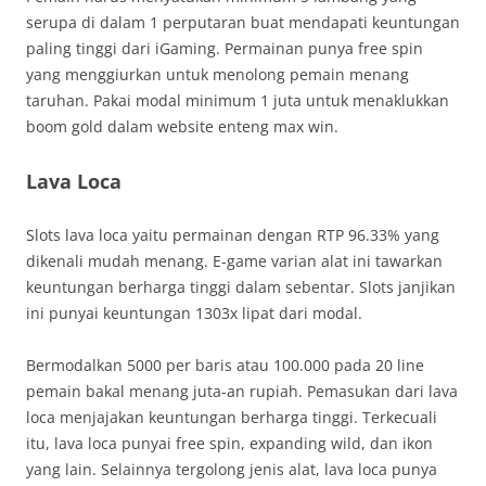
serupa di dalam 1 perputaran buat mendapati keuntungan
paling tinggi dari iGaming. Permainan punya free spin
yang menggiurkan untuk menolong pemain menang
taruhan. Pakai modal minimum 1 juta untuk menaklukkan
boom gold dalam website enteng max win.
Lava Loca
Slots lava loca yaitu permainan dengan RTP 96.33% yang
dikenali mudah menang. E-game varian alat ini tawarkan
keuntungan berharga tinggi dalam sebentar. Slots janjikan
ini punyai keuntungan 1303x lipat dari modal.
Bermodalkan 5000 per baris atau 100.000 pada 20 line
pemain bakal menang juta-an rupiah. Pemasukan dari lava
loca menjajakan keuntungan berharga tinggi. Terkecuali
itu, lava loca punyai free spin, expanding wild, dan ikon
yang lain. Selainnya tergolong jenis alat, lava loca punya