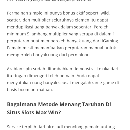
Permainan simple ini punya bonus aktif seperti wild,
scatter, dan multiplier seluruhnya elemen itu dapat
menduplikasi uang banyak dalam sebentar. Peroleh
minimum 5 lambang multiplier yang serupa di dalam 1
perputaran buat memperoleh banyak uang dari iGaming.
Pemain mesti memanfaatkan perputaran manual untuk
memperoleh banyak uang dari permainan.
Arabian spin sudah ditambahkan demonstrasi maka dari
itu ringan dimengerti oleh pemain. Anda dapat
menyatukan uang banyak seusai mengalahkan e-game di
basis boom permainan.
Bagaimana Metode Menang Taruhan Di
Situs Slots Max Win?
Service terpilih dari biro judi menolong pemain untung