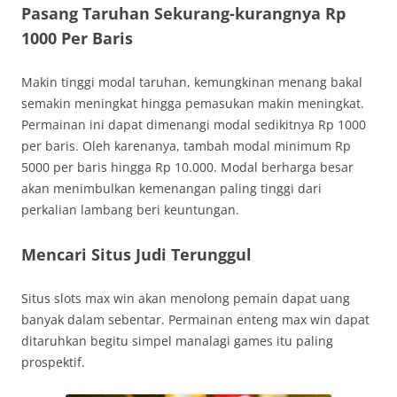
Pasang Taruhan Sekurang-kurangnya Rp
1000 Per Baris
Makin tinggi modal taruhan, kemungkinan menang bakal
semakin meningkat hingga pemasukan makin meningkat.
Permainan ini dapat dimenangi modal sedikitnya Rp 1000
per baris. Oleh karenanya, tambah modal minimum Rp
5000 per baris hingga Rp 10.000. Modal berharga besar
akan menimbulkan kemenangan paling tinggi dari
perkalian lambang beri keuntungan.
Mencari Situs Judi Terunggul
Situs slots max win akan menolong pemain dapat uang
banyak dalam sebentar. Permainan enteng max win dapat
ditaruhkan begitu simpel manalagi games itu paling
prospektif.