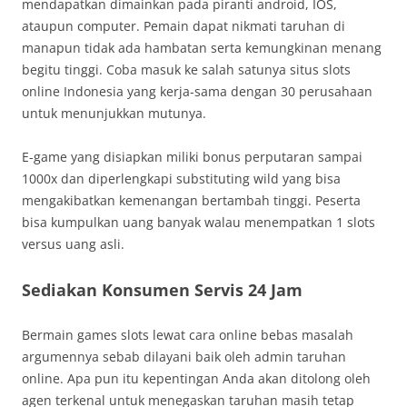
mendapatkan dimainkan pada piranti android, IOS,
ataupun computer. Pemain dapat nikmati taruhan di
manapun tidak ada hambatan serta kemungkinan menang
begitu tinggi. Coba masuk ke salah satunya situs slots
online Indonesia yang kerja-sama dengan 30 perusahaan
untuk menunjukkan mutunya.
E-game yang disiapkan miliki bonus perputaran sampai
1000x dan diperlengkapi substituting wild yang bisa
mengakibatkan kemenangan bertambah tinggi. Peserta
bisa kumpulkan uang banyak walau menempatkan 1 slots
versus uang asli.
Sediakan Konsumen Servis 24 Jam
Bermain games slots lewat cara online bebas masalah
argumennya sebab dilayani baik oleh admin taruhan
online. Apa pun itu kepentingan Anda akan ditolong oleh
agen terkenal untuk menegaskan taruhan masih tetap