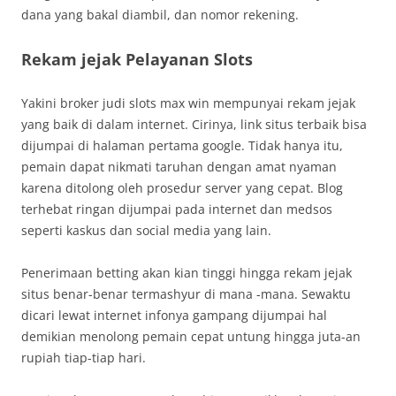
dana yang bakal diambil, dan nomor rekening.
Rekam jejak Pelayanan Slots
Yakini broker judi slots max win mempunyai rekam jejak
yang baik di dalam internet. Cirinya, link situs terbaik bisa
dijumpai di halaman pertama google. Tidak hanya itu,
pemain dapat nikmati taruhan dengan amat nyaman
karena ditolong oleh prosedur server yang cepat. Blog
terhebat ringan dijumpai pada internet dan medsos
seperti kaskus dan social media yang lain.
Penerimaan betting akan kian tinggi hingga rekam jejak
situs benar-benar termashyur di mana -mana. Sewaktu
dicari lewat internet infonya gampang dijumpai hal
demikian menolong pemain cepat untung hingga juta-an
rupiah tiap-tiap hari.