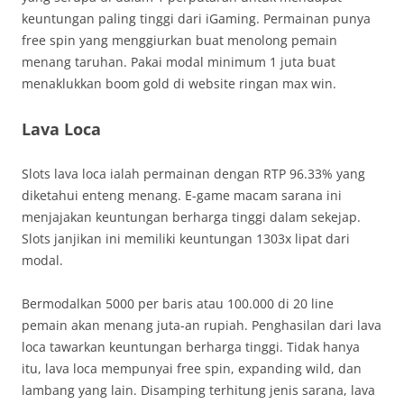
keuntungan paling tinggi dari iGaming. Permainan punya
free spin yang menggiurkan buat menolong pemain
menang taruhan. Pakai modal minimum 1 juta buat
menaklukkan boom gold di website ringan max win.
Lava Loca
Slots lava loca ialah permainan dengan RTP 96.33% yang
diketahui enteng menang. E-game macam sarana ini
menjajakan keuntungan berharga tinggi dalam sekejap.
Slots janjikan ini memiliki keuntungan 1303x lipat dari
modal.
Bermodalkan 5000 per baris atau 100.000 di 20 line
pemain akan menang juta-an rupiah. Penghasilan dari lava
loca tawarkan keuntungan berharga tinggi. Tidak hanya
itu, lava loca mempunyai free spin, expanding wild, dan
lambang yang lain. Disamping terhitung jenis sarana, lava