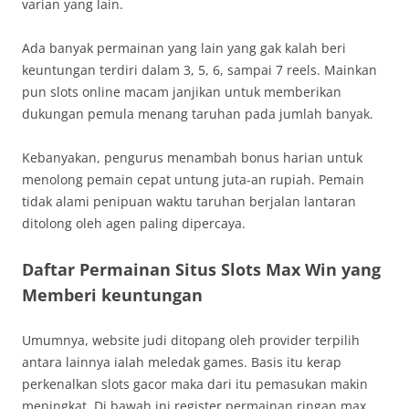
varian yang lain.
Ada banyak permainan yang lain yang gak kalah beri
keuntungan terdiri dalam 3, 5, 6, sampai 7 reels. Mainkan
pun slots online macam janjikan untuk memberikan
dukungan pemula menang taruhan pada jumlah banyak.
Kebanyakan, pengurus menambah bonus harian untuk
menolong pemain cepat untung juta-an rupiah. Pemain
tidak alami penipuan waktu taruhan berjalan lantaran
ditolong oleh agen paling dipercaya.
Daftar Permainan Situs Slots Max Win yang
Memberi keuntungan
Umumnya, website judi ditopang oleh provider terpilih
antara lainnya ialah meledak games. Basis itu kerap
perkenalkan slots gacor maka dari itu pemasukan makin
meningkat. Di bawah ini register permainan ringan max