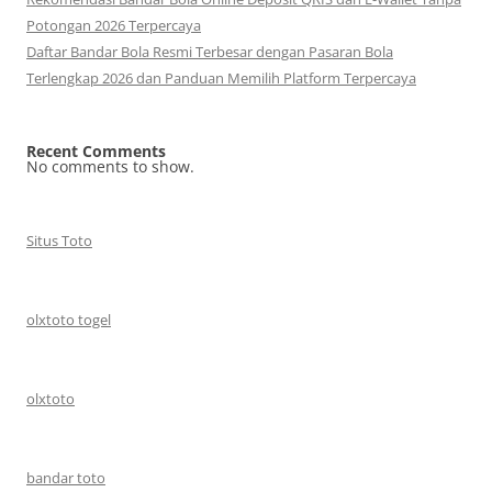
Potongan 2026 Terpercaya
Daftar Bandar Bola Resmi Terbesar dengan Pasaran Bola
Terlengkap 2026 dan Panduan Memilih Platform Terpercaya
Recent Comments
No comments to show.
Situs Toto
olxtoto togel
olxtoto
bandar toto