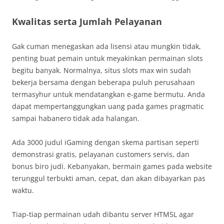
Kwalitas serta Jumlah Pelayanan
Gak cuman menegaskan ada lisensi atau mungkin tidak,
penting buat pemain untuk meyakinkan permainan slots
begitu banyak. Normalnya, situs slots max win sudah
bekerja bersama dengan beberapa puluh perusahaan
termasyhur untuk mendatangkan e-game bermutu. Anda
dapat mempertanggungkan uang pada games pragmatic
sampai habanero tidak ada halangan.
Ada 3000 judul iGaming dengan skema partisan seperti
demonstrasi gratis, pelayanan customers servis, dan
bonus biro judi. Kebanyakan, bermain games pada website
terunggul terbukti aman, cepat, dan akan dibayarkan pas
waktu.
Tiap-tiap permainan udah dibantu server HTM5L agar