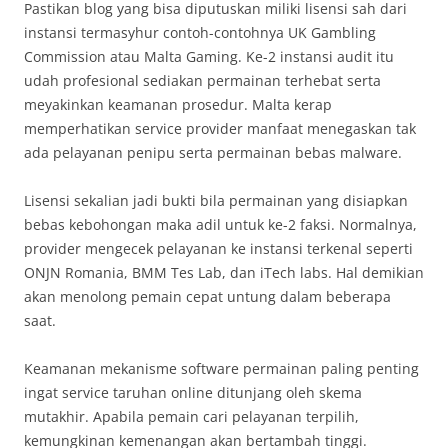
Pastikan blog yang bisa diputuskan miliki lisensi sah dari
instansi termasyhur contoh-contohnya UK Gambling
Commission atau Malta Gaming. Ke-2 instansi audit itu
udah profesional sediakan permainan terhebat serta
meyakinkan keamanan prosedur. Malta kerap
memperhatikan service provider manfaat menegaskan tak
ada pelayanan penipu serta permainan bebas malware.
Lisensi sekalian jadi bukti bila permainan yang disiapkan
bebas kebohongan maka adil untuk ke-2 faksi. Normalnya,
provider mengecek pelayanan ke instansi terkenal seperti
ONJN Romania, BMM Tes Lab, dan iTech labs. Hal demikian
akan menolong pemain cepat untung dalam beberapa
saat.
Keamanan mekanisme software permainan paling penting
ingat service taruhan online ditunjang oleh skema
mutakhir. Apabila pemain cari pelayanan terpilih,
kemungkinan kemenangan akan bertambah tinggi.