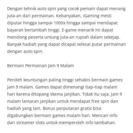
Dengan tehnik auto spin yang cocok pemain dapat menang
juta-an dari permainan. Kebanyakan, iGaming mesti
diputar hingga sampai 1000x hingga sampai mendapat
bayaran bertambah tinggi. E-game menarik ini dapat
menolong peserta untung juta-an rupiah dalam sekejap.
Banyak hadiah yang dapat dicapai selesai putar permainan
dengan auto spin.
Bermain Permainan Jam 9 Malam
Peroleh keuntungan paling tinggi sehabis bermain games
jam 9 malam. Games dapat dimenangi tiap-tiap malam
hari karena ditopang skema janjikan. Tidak itu saja, jam 9
malam lantaran janjikan untuk mendapat free spin dan
hadiah yang lain. Bonus perputaran gratis bisa
digabungkan bermain games malam hari. Mencari info
dari streamer slots untuk memperoleh info tambahan.